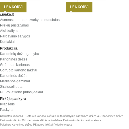
LISA KORVI
LISA KORVI
Lipaka.lt
Asmens duomenų tvarkymo nuostatos
Prekių pristatymas
Atsiskaitymas
Pardavimo sąlygos
Kontaktai
Produkcija
Kartoninių dėžių gamyba
Kartoninės dėžės
Gofruotas kartonas
Gofruoto kartono lakštai
Kartoninės dėžės
Medienos gaminiai
Stratocell puta
PE Polietileno putos įdėklai
Pirkėjo paskyra
Krepšelis
Paskyra
Gofruotas kartonas - Gofruoto kartono lakštai
Greito uždarymo kartoninės dėžės 427
Kartoninės dėžės
Kartoninės dėžės 201
Kartoninės dėžės auto dalims
Kartoninės dėžės paštomatams
Paletinės kartoninės dėžės
PE putos lakštai
Polietileno puta