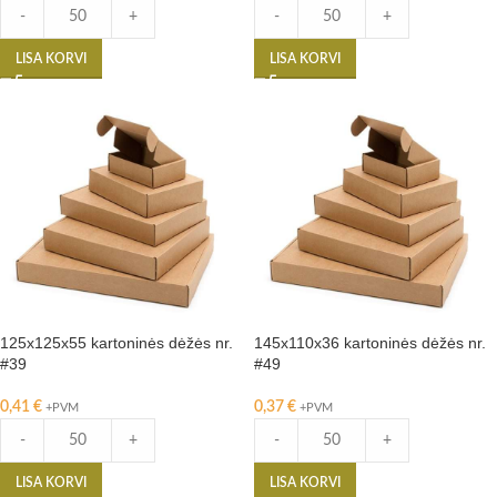
-
+
-
+
LISA KORVI
LISA KORVI
125x125x55 kartoninės dėžės nr.
145x110x36 kartoninės dėžės nr.
#39
#49
0,41
€
0,37
€
+PVM
+PVM
-
+
-
+
LISA KORVI
LISA KORVI