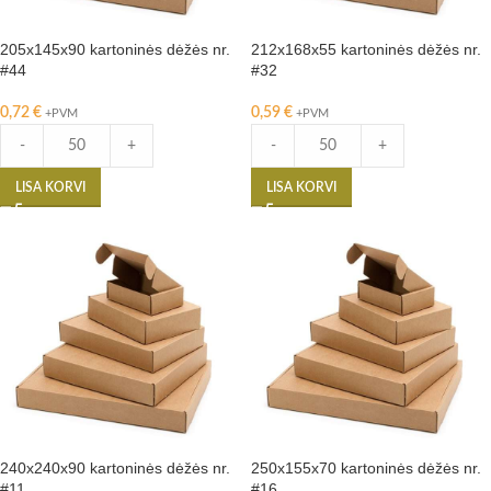
205x145x90 kartoninės dėžės nr.
212x168x55 kartoninės dėžės nr.
#44
#32
0,72
€
0,59
€
+PVM
+PVM
-
+
-
+
LISA KORVI
LISA KORVI
240x240x90 kartoninės dėžės nr.
250x155x70 kartoninės dėžės nr.
#11
#16