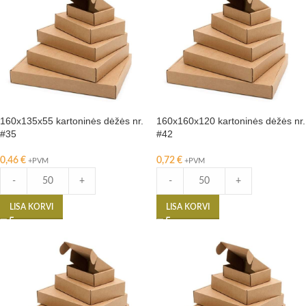
160x135x55 kartoninės dėžės nr.
160x160x120 kartoninės dėžės nr.
#35
#42
0,46
€
0,72
€
+PVM
+PVM
-
+
-
+
LISA KORVI
LISA KORVI