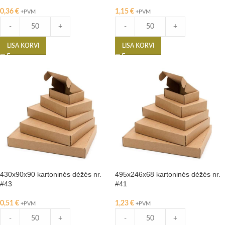
0,36
€
1,15
€
+PVM
+PVM
-
+
-
+
LISA KORVI
LISA KORVI
430x90x90 kartoninės dėžės nr.
495x246x68 kartoninės dėžės nr.
#43
#41
0,51
€
1,23
€
+PVM
+PVM
-
+
-
+