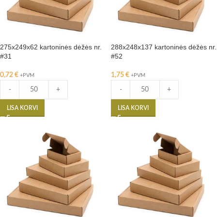
275x249x62 kartoninės dėžės nr.
288x248x137 kartoninės dėžės nr.
#31
#52
0,72
€
1,75
€
+PVM
+PVM
-
+
-
+
LISA KORVI
LISA KORVI