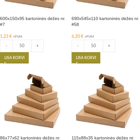
600x150x95 kartoninės dėžės nr.
690x545x110 kartoninės dėžės nr.
#7
#58
1,23
€
6,20
€
+PVM
+PVM
-
+
-
+
LISA KORVI
LISA KORVI
86x77x62 kartoninės dėžės nr.
115x88x35 kartoninės dėžės nr.