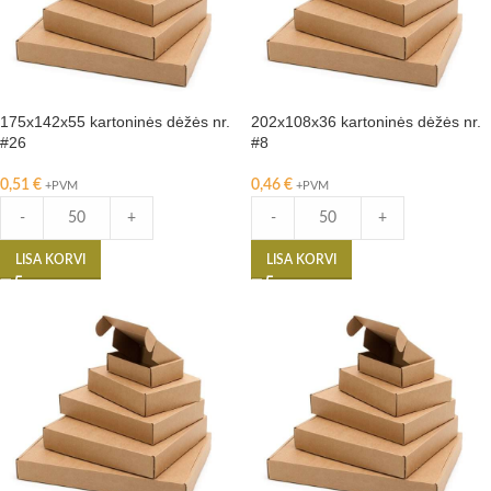
175x142x55 kartoninės dėžės nr.
202x108x36 kartoninės dėžės nr.
#26
#8
0,51
€
0,46
€
+PVM
+PVM
-
+
-
+
LISA KORVI
LISA KORVI