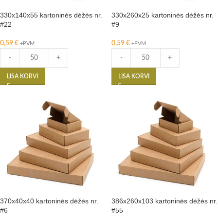
330x140x55 kartoninės dėžės nr.
330x260x25 kartoninės dėžės nr.
#22
#9
0,59
€
0,59
€
+PVM
+PVM
-
+
-
+
LISA KORVI
LISA KORVI
370x40x40 kartoninės dėžės nr.
386x260x103 kartoninės dėžės nr.
#6
#55