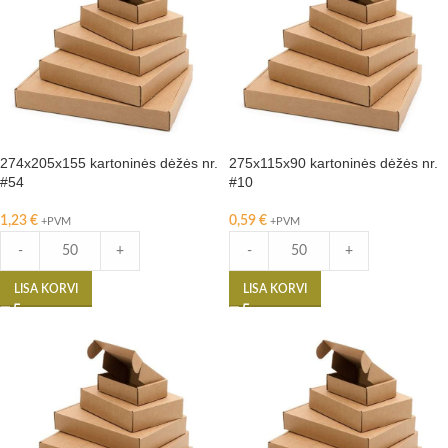
274x205x155 kartoninės dėžės nr.
275x115x90 kartoninės dėžės nr.
#54
#10
1,23
€
0,59
€
+PVM
+PVM
-
+
-
+
LISA KORVI
LISA KORVI