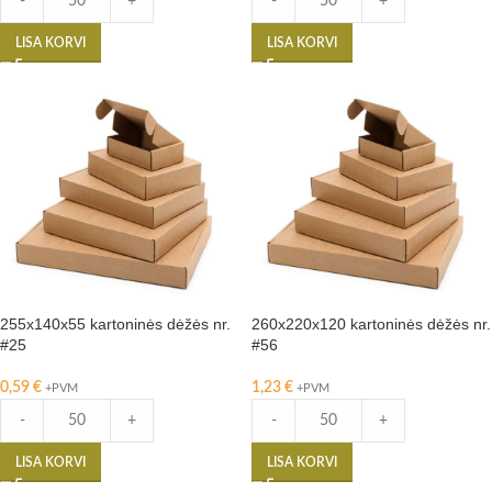
-
+
-
+
LISA KORVI
LISA KORVI
255x140x55 kartoninės dėžės nr.
260x220x120 kartoninės dėžės nr.
#25
#56
0,59
€
1,23
€
+PVM
+PVM
-
+
-
+
LISA KORVI
LISA KORVI