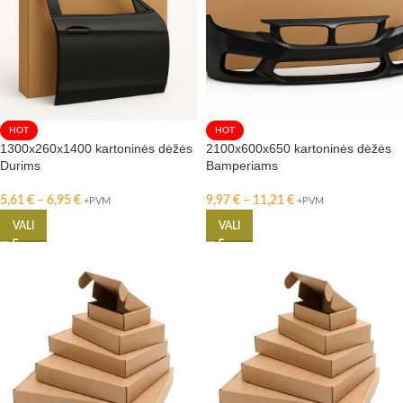
HOT
HOT
1300x260x1400 kartoninės dėžės
2100x600x650 kartoninės dėžės
Durims
Bamperiams
5,61
€
–
6,95
€
9,97
€
–
11,21
€
+PVM
+PVM
VALI
VALI