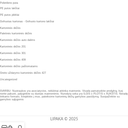
Polietileno puta
PE putos lakštai
PE putos įdėklai
Gofruotas kartonas - Gofruoto kartono lakštai
Kartoninės dėžės
Paletinės kartoninės dėžės
Kartoninės dėžės auto dalims
Kartoninės dėžės 201
Kartoninės dėžės 301
Kartoninės dėžės 409
Kartoninės dėžės paštomatams
Greito uždarymo kartoninės dėžės 427
Uncategorized
SVARBU: Nuotraukos yra asociatyvios, nebūtinai atitinka matmenis. Visada pamatuokite produktą, kurį
norite pakuoti, palyginkite su duotais matmenimis. Nurodyta seka yra ILGIS x PLOTIS x AUKŠTIS. Neradę
tinkamo formato, kreipkitės į mus, pateiksime kartoninių dėžių gamybos pasiūlymą. Susipažinkite su
gamybos sąlygomis
LIPAKA © 2025