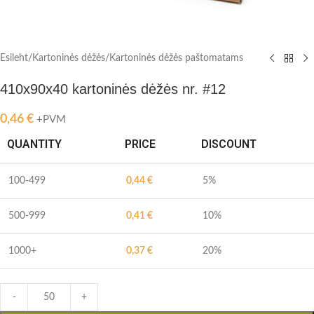
Esileht
/
Kartoninės dėžės
/
Kartoninės dėžės paštomatams
410x90x40 kartoninės dėžės nr. #12
0,46
€
+PVM
QUANTITY
PRICE
DISCOUNT
100-499
0,44
€
5%
500-999
0,41
€
10%
1000+
0,37
€
20%
-
+