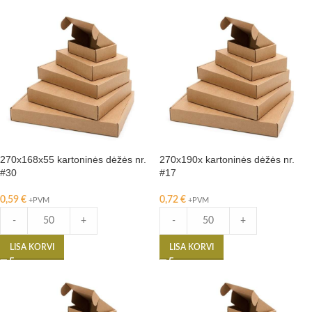
270x168x55 kartoninės dėžės nr.
270x190x kartoninės dėžės nr.
#30
#17
0,59
€
0,72
€
+PVM
+PVM
-
+
-
+
LISA KORVI
LISA KORVI