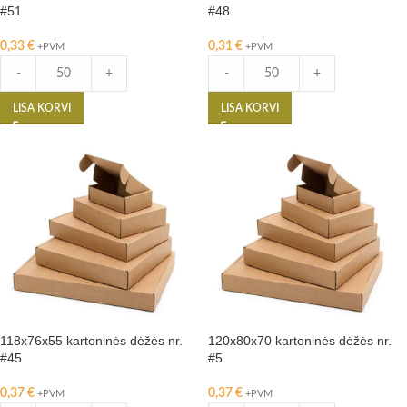
#51
#48
0,33
€
0,31
€
+PVM
+PVM
-
+
-
+
LISA KORVI
LISA KORVI
118x76x55 kartoninės dėžės nr.
120x80x70 kartoninės dėžės nr.
#45
#5
0,37
€
0,37
€
+PVM
+PVM