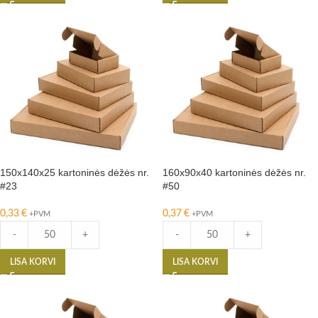
150x140x25 kartoninės dėžės nr.
160x90x40 kartoninės dėžės nr.
#23
#50
0,33
€
0,37
€
+PVM
+PVM
-
+
-
+
LISA KORVI
LISA KORVI