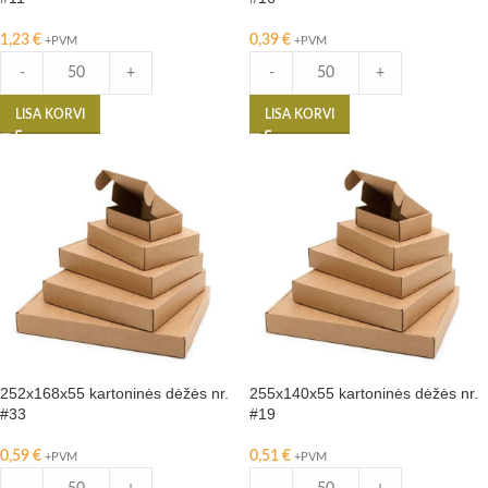
1,23
€
0,39
€
+PVM
+PVM
-
+
-
+
LISA KORVI
LISA KORVI
252x168x55 kartoninės dėžės nr.
255x140x55 kartoninės dėžės nr.
#33
#19
0,59
€
0,51
€
+PVM
+PVM