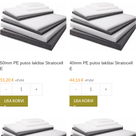
50mm PE putos lakštai Stratocell
40mm PE putos lakštai Stratocell
E
E
55,20
€
44,16
€
+PVM
+PVM
-
+
-
+
LISA KORVI
LISA KORVI