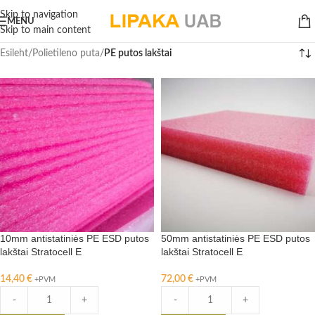
Skip to navigation
MENU
Skip to main content
Esileht
/
Polietileno puta
/
PE putos lakštai
10mm antistatiniės PE ESD putos
50mm antistatiniės PE ESD putos
lakštai Stratocell E
lakštai Stratocell E
14,40
€
72,00
€
+PVM
+PVM
-
+
-
+