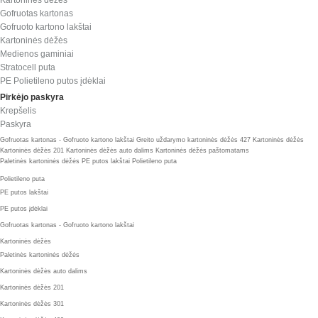
Kartoninės dėžės
Gofruotas kartonas
Gofruoto kartono lakštai
Kartoninės dėžės
Medienos gaminiai
Stratocell puta
PE Polietileno putos įdėklai
Pirkėjo paskyra
Krepšelis
Paskyra
Gofruotas kartonas - Gofruoto kartono lakštai
Greito uždarymo kartoninės dėžės 427
Kartoninės dėžės
Kartoninės dėžės 201
Kartoninės dėžės auto dalims
Kartoninės dėžės paštomatams
Paletinės kartoninės dėžės
PE putos lakštai
Polietileno puta
Polietileno puta
PE putos lakštai
PE putos įdėklai
Gofruotas kartonas - Gofruoto kartono lakštai
Kartoninės dėžės
Paletinės kartoninės dėžės
Kartoninės dėžės auto dalims
Kartoninės dėžės 201
Kartoninės dėžės 301