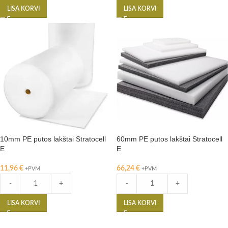
LISA KORVI
LISA KORVI
10mm PE putos lakštai Stratocell
60mm PE putos lakštai Stratocell
E
E
11,96
€
66,24
€
+PVM
+PVM
-
+
-
+
LISA KORVI
LISA KORVI