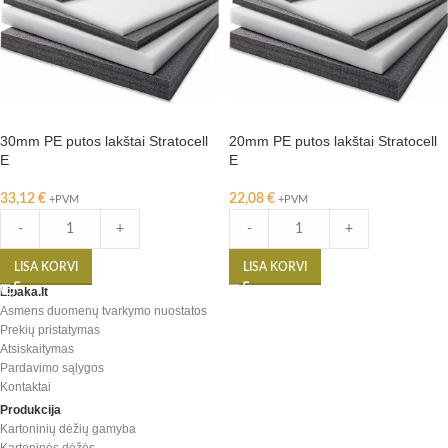
30mm PE putos lakštai Stratocell
20mm PE putos lakštai Stratocell
E
E
33,12
€
22,08
€
+PVM
+PVM
-
+
-
+
LISA KORVI
LISA KORVI
Lipaka.lt
Asmens duomenų tvarkymo nuostatos
Prekių pristatymas
Atsiskaitymas
Pardavimo sąlygos
Kontaktai
Produkcija
Kartoninių dėžių gamyba