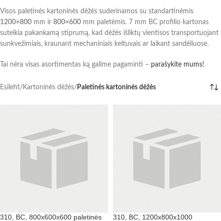
Visos paletinės kartoninės dėžės suderinamos su standartinėmis
1200×800
mm ir
800×600
mm paletėmis. 7 mm BC profilio kartonas
suteikia pakankamą stiprumą, kad dėžės išliktų vientisos transportuojant
sunkvežimiais, kraunant mechaniniais keltuvais ar laikant sandėliuose.
Tai nėra visas asortimentas ką galime pagaminti –
parašykite mums!
Esileht
/
Kartoninės dėžės
/
Paletinės kartoninės dėžės
310, BC, 800x600x600 paletinės
310, BC, 1200x800x1000