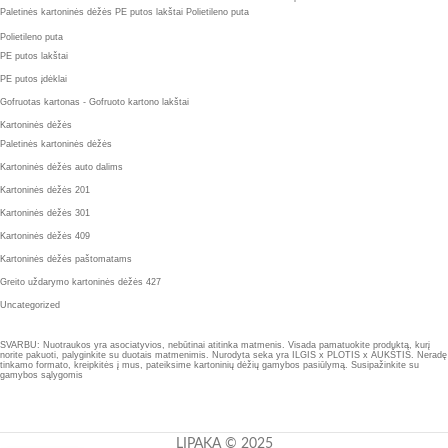
Paletinės kartoninės dėžės
PE putos lakštai
Polietileno puta
Polietileno puta
PE putos lakštai
PE putos įdėklai
Gofruotas kartonas - Gofruoto kartono lakštai
Kartoninės dėžės
Paletinės kartoninės dėžės
Kartoninės dėžės auto dalims
Kartoninės dėžės 201
Kartoninės dėžės 301
Kartoninės dėžės 409
Kartoninės dėžės paštomatams
Greito uždarymo kartoninės dėžės 427
Uncategorized
SVARBU: Nuotraukos yra asociatyvios, nebūtinai atitinka matmenis. Visada pamatuokite produktą, kurį
norite pakuoti, palyginkite su duotais matmenimis. Nurodyta seka yra ILGIS x PLOTIS x AUKŠTIS. Neradę
tinkamo formato, kreipkitės į mus, pateiksime kartoninių dėžių gamybos pasiūlymą. Susipažinkite su
gamybos sąlygomis
LIPAKA © 2025