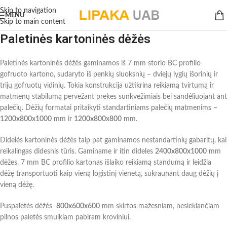
Skip to navigation
MENU
Skip to main content
Paletinės kartoninės dėžės
Paletinės kartoninės dėžės gaminamos iš 7 mm storio BC profilio
gofruoto kartono, sudaryto iš penkių sluoksnių – dviejų lygių išorinių ir
trijų gofruotų vidinių. Tokia konstrukcija užtikrina reikiamą tvirtumą ir
matmenų stabilumą pervežant prekes sunkvežimiais bei sandėliuojant ant
palečių. Dėžių formatai pritaikyti standartiniams palečių matmenims –
1200x800x1000
mm ir
1200x800x800
mm.
Didelės kartoninės dėžės taip pat gaminamos nestandartinių gabaritų, kai
reikalingas didesnis tūris. Gaminame ir itin dideles
2400x800x1000
mm
dėžes. 7 mm BC profilio kartonas išlaiko reikiamą standumą ir leidžia
dėžę transportuoti kaip vieną logistinį vienetą, sukraunant daug dėžių į
vieną dėžę.
Puspaletės dėžės
800x600x600
mm skirtos mažesniam, nesiekiančiam
pilnos paletės smulkiam pabiram kroviniui.