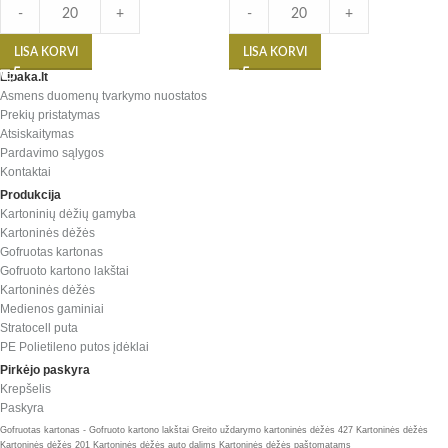
-
+
-
+
LISA KORVI
LISA KORVI
Lipaka.lt
Asmens duomenų tvarkymo nuostatos
Prekių pristatymas
Atsiskaitymas
Pardavimo sąlygos
Kontaktai
Produkcija
Kartoninių dėžių gamyba
Kartoninės dėžės
Gofruotas kartonas
Gofruoto kartono lakštai
Kartoninės dėžės
Medienos gaminiai
Stratocell puta
PE Polietileno putos įdėklai
Pirkėjo paskyra
Krepšelis
Paskyra
Gofruotas kartonas - Gofruoto kartono lakštai
Greito uždarymo kartoninės dėžės 427
Kartoninės dėžės
Kartoninės dėžės 201
Kartoninės dėžės auto dalims
Kartoninės dėžės paštomatams