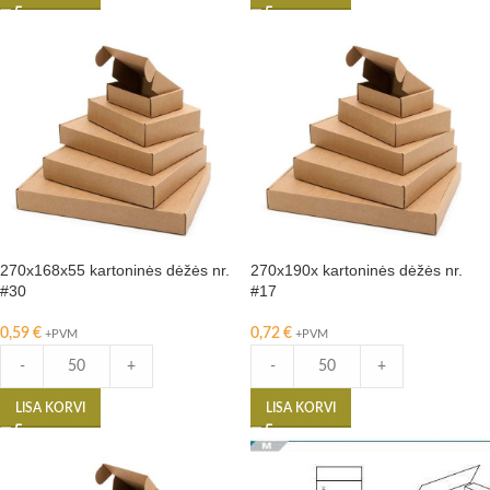
270x168x55 kartoninės dėžės nr.
270x190x kartoninės dėžės nr.
#30
#17
0,59
€
0,72
€
+PVM
+PVM
-
+
-
+
LISA KORVI
LISA KORVI