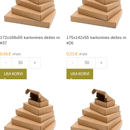
172x168x55 kartoninės dėžės nr.
175x142x55 kartoninės dėžės nr.
#37
#26
0,46
€
0,51
€
+PVM
+PVM
-
+
-
+
LISA KORVI
LISA KORVI