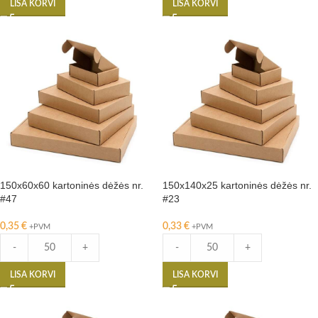
LISA KORVI
LISA KORVI
150x60x60 kartoninės dėžės nr.
150x140x25 kartoninės dėžės nr.
#47
#23
0,35
€
0,33
€
+PVM
+PVM
-
+
-
+
LISA KORVI
LISA KORVI