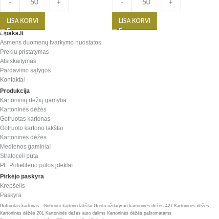
-
+
-
+
LISA KORVI
LISA KORVI
Lipaka.lt
Asmens duomenų tvarkymo nuostatos
Prekių pristatymas
Atsiskaitymas
Pardavimo sąlygos
Kontaktai
Produkcija
Kartoninių dėžių gamyba
Kartoninės dėžės
Gofruotas kartonas
Gofruoto kartono lakštai
Kartoninės dėžės
Medienos gaminiai
Stratocell puta
PE Polietileno putos įdėklai
Pirkėjo paskyra
Krepšelis
Paskyra
Gofruotas kartonas - Gofruoto kartono lakštai
Greito uždarymo kartoninės dėžės 427
Kartoninės dėžės
Kartoninės dėžės 201
Kartoninės dėžės auto dalims
Kartoninės dėžės paštomatams