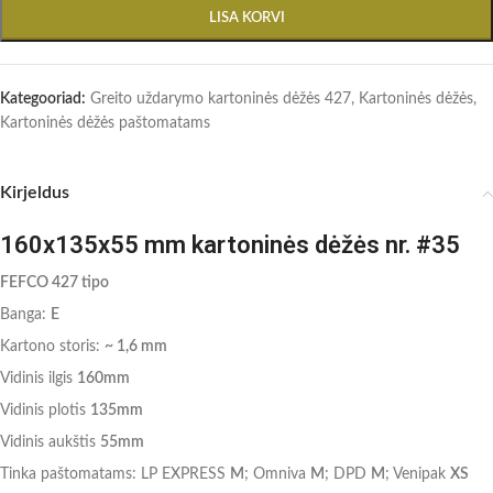
LISA KORVI
Kategooriad:
Greito uždarymo kartoninės dėžės 427
,
Kartoninės dėžės
,
Kartoninės dėžės paštomatams
Kirjeldus
160x135x55 mm kartoninės dėžės nr. #35
FEFCO 427 tipo
Banga:
E
Kartono storis:
~ 1,6 mm
Vidinis ilgis
160mm
Vidinis plotis
135mm
Vidinis aukštis
55mm
Tinka paštomatams: LP EXPRESS
M
; Omniva
M
; DPD
M
; Venipak
XS