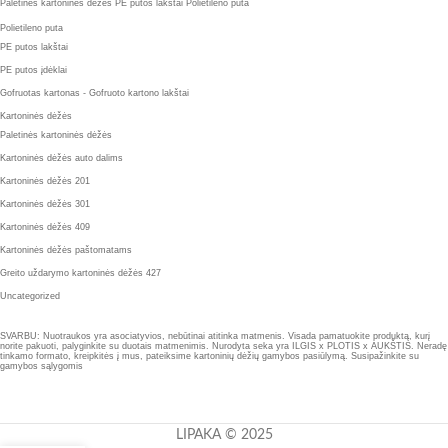
Paletinės kartoninės dėžės
PE putos lakštai
Polietileno puta
Polietileno puta
PE putos lakštai
PE putos įdėklai
Gofruotas kartonas - Gofruoto kartono lakštai
Kartoninės dėžės
Paletinės kartoninės dėžės
Kartoninės dėžės auto dalims
Kartoninės dėžės 201
Kartoninės dėžės 301
Kartoninės dėžės 409
Kartoninės dėžės paštomatams
Greito uždarymo kartoninės dėžės 427
Uncategorized
SVARBU: Nuotraukos yra asociatyvios, nebūtinai atitinka matmenis. Visada pamatuokite produktą, kurį
norite pakuoti, palyginkite su duotais matmenimis. Nurodyta seka yra ILGIS x PLOTIS x AUKŠTIS. Neradę
tinkamo formato, kreipkitės į mus, pateiksime kartoninių dėžių gamybos pasiūlymą. Susipažinkite su
gamybos sąlygomis
LIPAKA © 2025