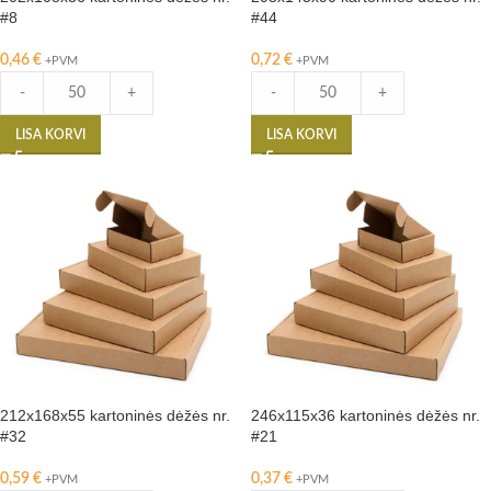
#8
#44
0,46
€
0,72
€
+PVM
+PVM
-
+
-
+
LISA KORVI
LISA KORVI
212x168x55 kartoninės dėžės nr.
246x115x36 kartoninės dėžės nr.
#32
#21
0,59
€
0,37
€
+PVM
+PVM