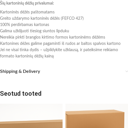
Šių kartoninių dėžių privalumai:
Kartoninės dėžės paštomatams
Greito uždarymo kartoninės dėžės (FEFCO 427)
100% perdirbamas kartonas
Galima užklijuoti tiesiog siuntos lipduku
Nereikia pirkti brangios kirtimo formos kartoninėms dėžėms
Kartonines dėžes galime pagaminti iš rudos ar baltos spalvos kartono
Jei ne visai tinka dydis – užpildykite užklausą, ir pateiksime reikiamo
formato kartoninių dėžių kainą
Shipping & Delivery
Seotud tooted