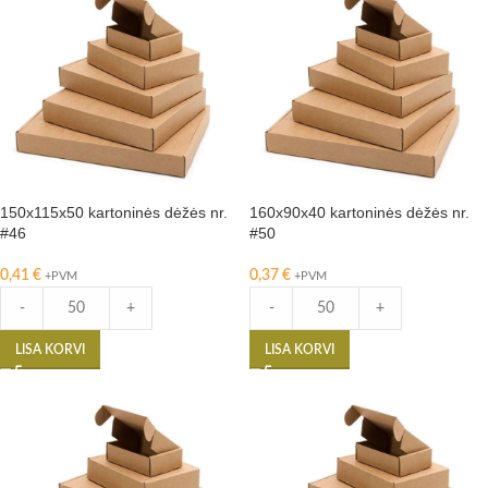
150x115x50 kartoninės dėžės nr.
160x90x40 kartoninės dėžės nr.
#46
#50
0,41
€
0,37
€
+PVM
+PVM
-
+
-
+
LISA KORVI
LISA KORVI