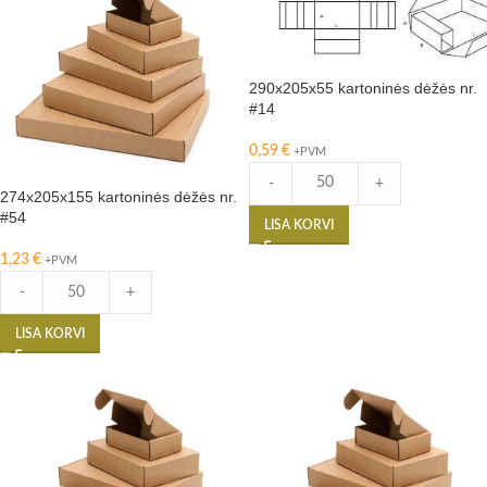
290x205x55 kartoninės dėžės nr.
#14
0,59
€
+PVM
-
+
274x205x155 kartoninės dėžės nr.
#54
LISA KORVI
1,23
€
+PVM
-
+
LISA KORVI