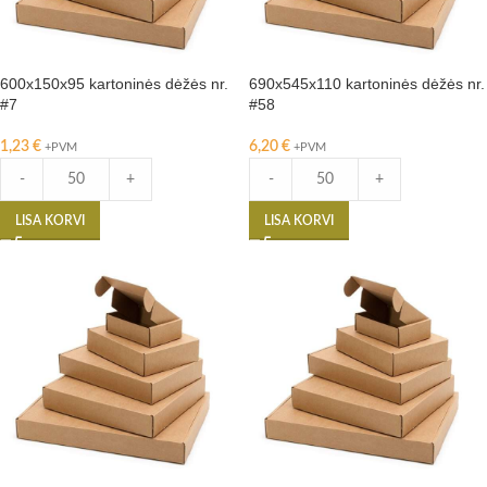
600x150x95 kartoninės dėžės nr.
690x545x110 kartoninės dėžės nr.
#7
#58
1,23
€
6,20
€
+PVM
+PVM
-
+
-
+
LISA KORVI
LISA KORVI