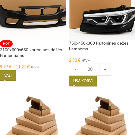
750x450x380 kartoninės dėžės
HOT
Lempoms
2100x600x650 kartoninės dėžės
Bamperiams
2,92
€
+PVM
9,97
€
–
11,21
€
+PVM
-
+
VALI
LISA KORVI