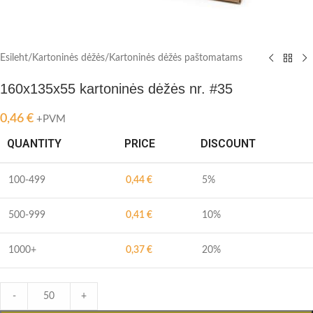
Esileht
/
Kartoninės dėžės
/
Kartoninės dėžės paštomatams
160x135x55 kartoninės dėžės nr. #35
0,46
€
+PVM
QUANTITY
PRICE
DISCOUNT
100-499
0,44
€
5%
500-999
0,41
€
10%
1000+
0,37
€
20%
-
+