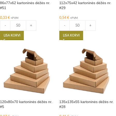
86x77x62 kartoninės dėžės nr.
112x75x42 kartoninės dėžės nr.
#51
#29
0,33
€
0,54
€
+PVM
+PVM
-
+
-
+
LISA KORVI
LISA KORVI
120x80x70 kartoninės dėžės nr.
135x135x55 kartoninės dėžės nr.
#5
#28