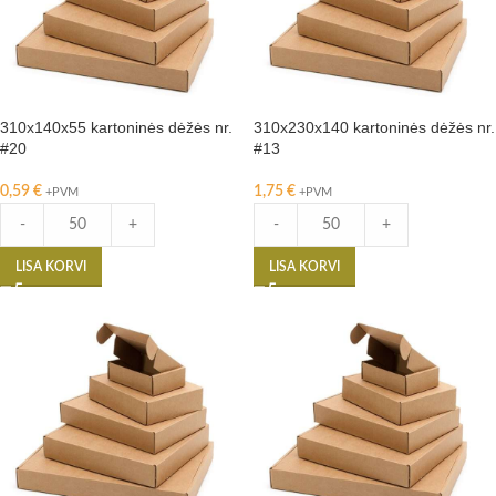
310x140x55 kartoninės dėžės nr.
310x230x140 kartoninės dėžės nr.
#20
#13
0,59
€
1,75
€
+PVM
+PVM
-
+
-
+
LISA KORVI
LISA KORVI