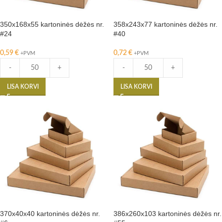
350x168x55 kartoninės dėžės nr.
358x243x77 kartoninės dėžės nr.
#24
#40
0,59
€
0,72
€
+PVM
+PVM
-
+
-
+
LISA KORVI
LISA KORVI
370x40x40 kartoninės dėžės nr.
386x260x103 kartoninės dėžės nr.