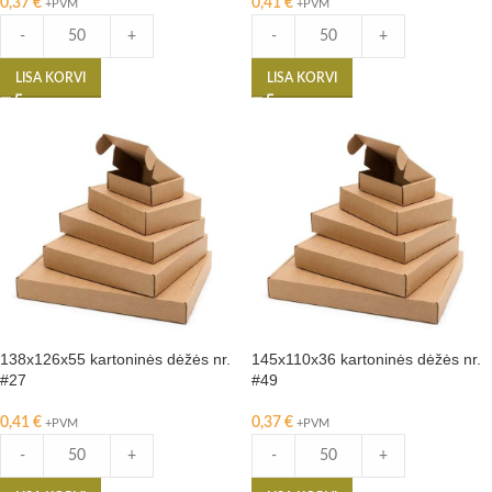
0,37
€
0,41
€
+PVM
+PVM
-
+
-
+
LISA KORVI
LISA KORVI
138x126x55 kartoninės dėžės nr.
145x110x36 kartoninės dėžės nr.
#27
#49
0,41
€
0,37
€
+PVM
+PVM
-
+
-
+