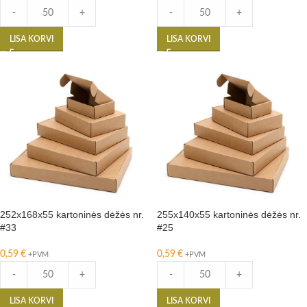
-
+
-
+
LISA KORVI
LISA KORVI
252x168x55 kartoninės dėžės nr.
255x140x55 kartoninės dėžės nr.
#33
#25
0,59
€
0,59
€
+PVM
+PVM
-
+
-
+
LISA KORVI
LISA KORVI