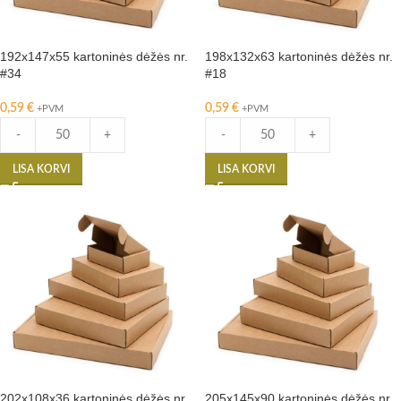
192x147x55 kartoninės dėžės nr.
198x132x63 kartoninės dėžės nr.
#34
#18
0,59
€
0,59
€
+PVM
+PVM
-
+
-
+
LISA KORVI
LISA KORVI
202x108x36 kartoninės dėžės nr.
205x145x90 kartoninės dėžės nr.