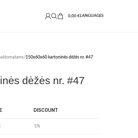
LANGUAGES
0,00
€
 paštomatams
/
150x60x60 kartoninės dėžės nr. #47
inės dėžės nr. #47
E
DISCOUNT
€
5%