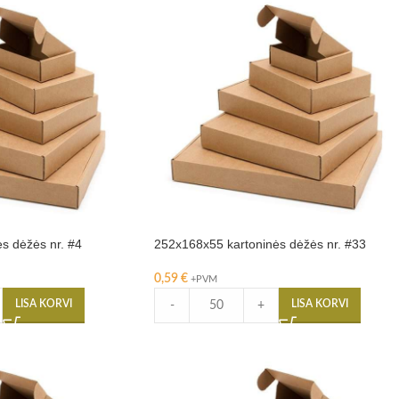
s dėžės nr. #4
252x168x55 kartoninės dėžės nr. #33
0,59
€
+PVM
LISA KORVI
LISA KORVI
-
+