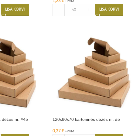
1,23
€
+PVM
LISA KORVI
LISA KORVI
-
+
 dėžės nr. #45
120x80x70 kartoninės dėžės nr. #5
0,37
€
+PVM