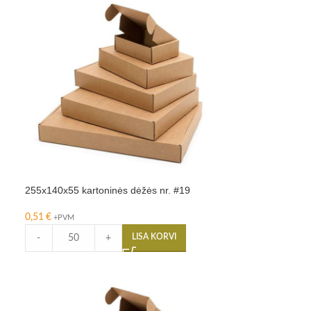
255x140x55 kartoninės dėžės nr. #19
0,51
€
+PVM
LISA KORVI
-
+