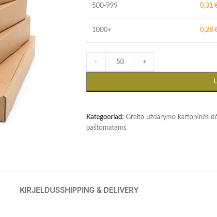
500-999
0,31
1000+
0,28
-
+
Kategooriad:
Greito uždarymo kartoninės d
paštomatams
KIRJELDUS
SHIPPING & DELIVERY