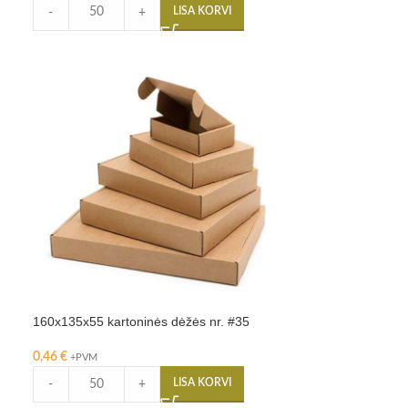
LISA KORVI
-
+
160x135x55 kartoninės dėžės nr. #35
0,46
€
+PVM
LISA KORVI
-
+