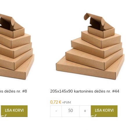
s dėžės nr. #8
205x145x90 kartoninės dėžės nr. #44
0,72
€
+PVM
LISA KORVI
LISA KORVI
-
+