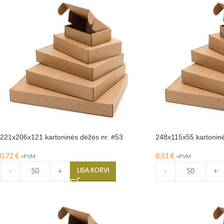
221x206x121 kartoninės dėžės nr. #53
248x115x55 kartoninė
0,72
€
0,51
€
+PVM
+PVM
LISA KORVI
-
+
-
+