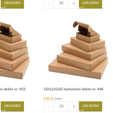
LISA KORVI
LISA KORVI
-
+
s dėžės nr. #23
150x115x50 kartoninės dėžės nr. #46
0,41
€
+PVM
LISA KORVI
LISA KORVI
-
+