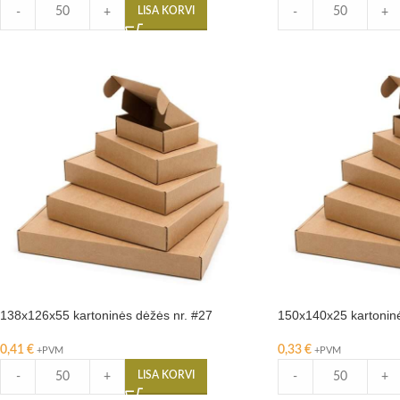
LISA KORVI
-
+
-
+
138x126x55 kartoninės dėžės nr. #27
150x140x25 kartoninė
0,41
€
0,33
€
+PVM
+PVM
LISA KORVI
-
+
-
+