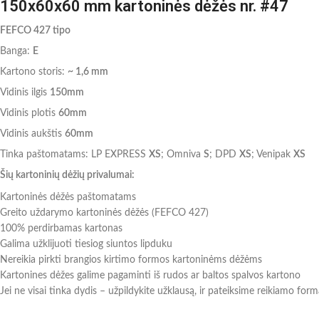
150x60x60 mm kartoninės dėžės nr. #47
FEFCO 427 tipo
Banga:
E
Kartono storis:
~ 1,6 mm
Vidinis ilgis
150mm
Vidinis plotis
60mm
Vidinis aukštis
60mm
Tinka paštomatams: LP EXPRESS
XS
; Omniva
S
; DPD
XS
; Venipak
XS
Šių kartoninių dėžių privalumai:
Kartoninės dėžės paštomatams
Greito uždarymo kartoninės dėžės (FEFCO 427)
100% perdirbamas kartonas
Galima užklijuoti tiesiog siuntos lipduku
Nereikia pirkti brangios kirtimo formos kartoninėms dėžėms
Kartonines dėžes galime pagaminti iš rudos ar baltos spalvos kartono
Jei ne visai tinka dydis – užpildykite užklausą, ir pateiksime reikiamo for