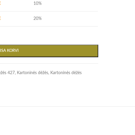
€
10%
€
20%
LISA KORVI
ėžės 427
,
Kartoninės dėžės
,
Kartoninės dėžės