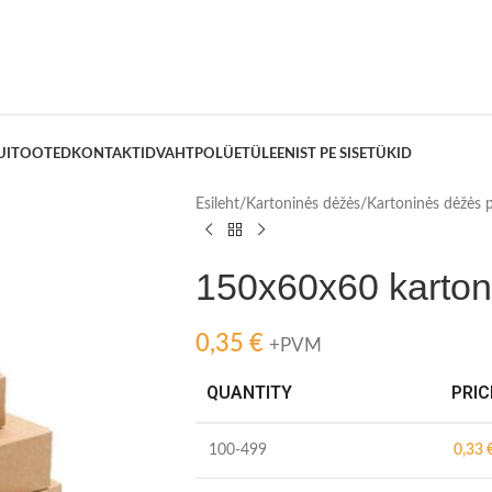
UITOOTED
KONTAKTID
VAHTPOLÜETÜLEENIST PE SISETÜKID
Esileht
/
Kartoninės dėžės
/
Kartoninės dėžės
150x60x60 karton
0,35
€
+PVM
QUANTITY
PRIC
100-499
0,33