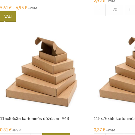
2,92
€
+PVM
5,61
€
–
6,95
€
+PVM
-
+
VALI
115x88x35 kartoninės dėžės nr. #48
118x76x55 kartoninės
0,31
€
0,37
€
+PVM
+PVM