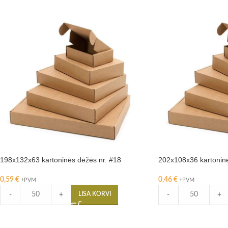
198x132x63 kartoninės dėžės nr. #18
202x108x36 kartoninė
0,59
€
0,46
€
+PVM
+PVM
LISA KORVI
-
+
-
+