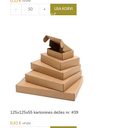
0,33
€
+PVM
LISA KORVI
-
+
125x125x55 kartoninės dėžės nr. #39
0,41
€
+PVM