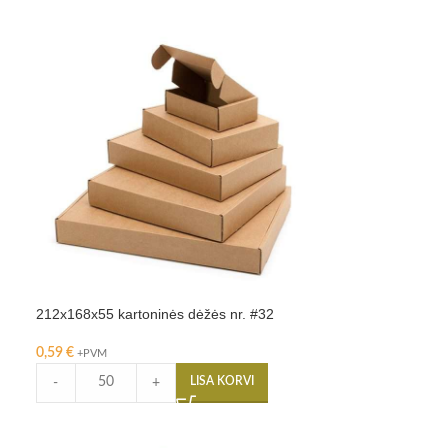
212x168x55 kartoninės dėžės nr. #32
0,59
€
+PVM
LISA KORVI
-
+