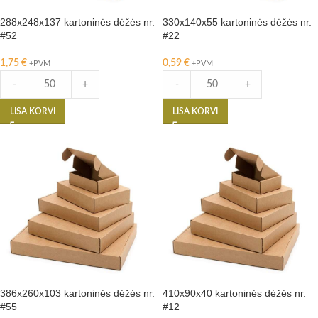
288x248x137 kartoninės dėžės nr.
330x140x55 kartoninės dėžės nr.
#52
#22
1,75
€
0,59
€
+PVM
+PVM
-
+
-
+
LISA KORVI
LISA KORVI
386x260x103 kartoninės dėžės nr.
410x90x40 kartoninės dėžės nr.
#55
#12