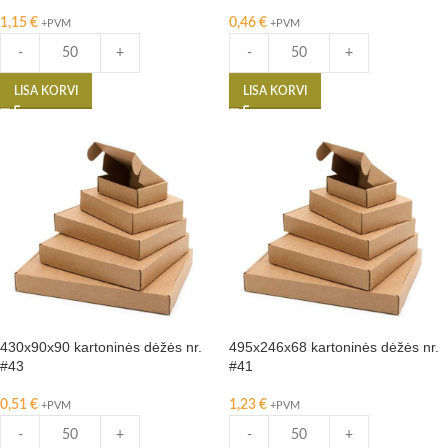
1,15
€
0,46
€
+PVM
+PVM
-
+
-
+
LISA KORVI
LISA KORVI
430x90x90 kartoninės dėžės nr.
495x246x68 kartoninės dėžės nr.
#43
#41
0,51
€
1,23
€
+PVM
+PVM
-
+
-
+