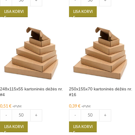
-
+
-
+
LISA KORVI
LISA KORVI
248x115x55 kartoninės dėžės nr.
250x155x70 kartoninės dėžės nr.
#4
#16
0,51
€
0,39
€
+PVM
+PVM
-
+
-
+
LISA KORVI
LISA KORVI