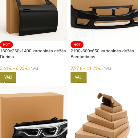
HOT
HOT
1300x260x1400 kartoninės dėžės
2100x600x650 kartoninės dėžės
Durims
Bamperiams
5,61
€
–
6,95
€
9,97
€
–
11,21
€
+PVM
+PVM
VALI
VALI