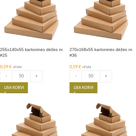
255x140x55 kartoninės dėžės nr.
270x168x55 kartoninės dėžės nr.
#25
#36
0,59
€
0,59
€
+PVM
+PVM
-
+
-
+
LISA KORVI
LISA KORVI