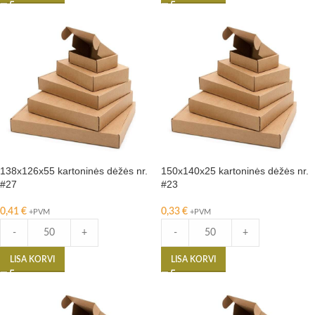
138x126x55 kartoninės dėžės nr.
150x140x25 kartoninės dėžės nr.
#27
#23
0,41
€
0,33
€
+PVM
+PVM
-
+
-
+
LISA KORVI
LISA KORVI