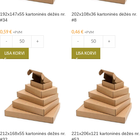
192x147x55 kartoninės dėžės nr.
202x108x36 kartoninės dėžės nr.
#34
#8
0,59
€
0,46
€
+PVM
+PVM
-
+
-
+
LISA KORVI
LISA KORVI
212x168x55 kartoninės dėžės nr.
221x206x121 kartoninės dėžės nr.
#32
#53