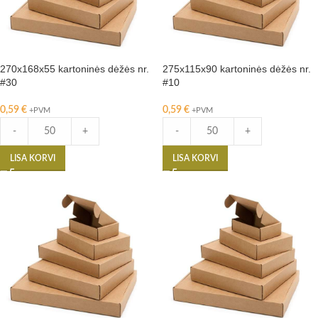
270x168x55 kartoninės dėžės nr.
275x115x90 kartoninės dėžės nr.
#30
#10
0,59
€
0,59
€
+PVM
+PVM
-
+
-
+
LISA KORVI
LISA KORVI