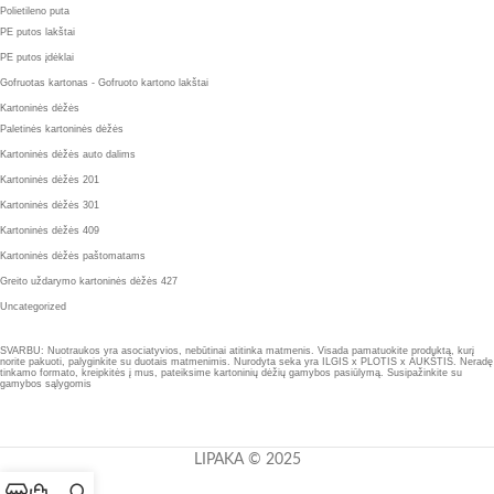
Polietileno puta
PE putos lakštai
PE putos įdėklai
Gofruotas kartonas - Gofruoto kartono lakštai
Kartoninės dėžės
Paletinės kartoninės dėžės
Kartoninės dėžės auto dalims
Kartoninės dėžės 201
Kartoninės dėžės 301
Kartoninės dėžės 409
Kartoninės dėžės paštomatams
Greito uždarymo kartoninės dėžės 427
Uncategorized
SVARBU: Nuotraukos yra asociatyvios, nebūtinai atitinka matmenis. Visada pamatuokite produktą, kurį
norite pakuoti, palyginkite su duotais matmenimis. Nurodyta seka yra ILGIS x PLOTIS x AUKŠTIS. Neradę
tinkamo formato, kreipkitės į mus, pateiksime kartoninių dėžių gamybos pasiūlymą. Susipažinkite su
gamybos sąlygomis
LIPAKA © 2025