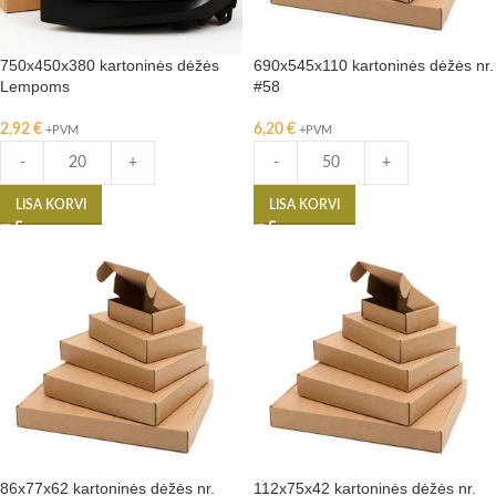
750x450x380 kartoninės dėžės
690x545x110 kartoninės dėžės nr.
Lempoms
#58
2,92
€
6,20
€
+PVM
+PVM
-
+
-
+
LISA KORVI
LISA KORVI
86x77x62 kartoninės dėžės nr.
112x75x42 kartoninės dėžės nr.