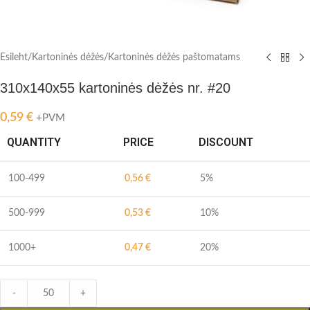
Esileht
/
Kartoninės dėžės
/
Kartoninės dėžės paštomatams
310x140x55 kartoninės dėžės nr. #20
0,59
€
+PVM
QUANTITY
PRICE
DISCOUNT
100-499
0,56
€
5%
500-999
0,53
€
10%
1000+
0,47
€
20%
-
+