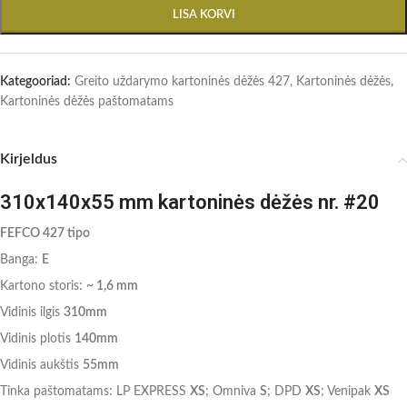
LISA KORVI
Kategooriad:
Greito uždarymo kartoninės dėžės 427
,
Kartoninės dėžės
,
Kartoninės dėžės paštomatams
Kirjeldus
310x140x55 mm kartoninės dėžės nr. #20
FEFCO 427 tipo
Banga:
E
Kartono storis:
~ 1,6 mm
Vidinis ilgis
310mm
Vidinis plotis
140mm
Vidinis aukštis
55mm
Tinka paštomatams: LP EXPRESS
XS
; Omniva
S
; DPD
XS
; Venipak
XS