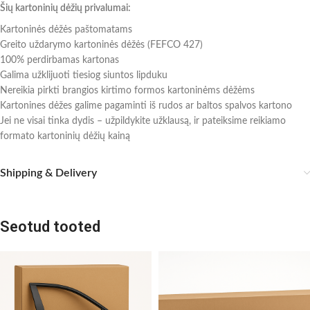
Šių kartoninių dėžių privalumai:
Kartoninės dėžės paštomatams
Greito uždarymo kartoninės dėžės (FEFCO 427)
100% perdirbamas kartonas
Galima užklijuoti tiesiog siuntos lipduku
Nereikia pirkti brangios kirtimo formos kartoninėms dėžėms
Kartonines dėžes galime pagaminti iš rudos ar baltos spalvos kartono
Jei ne visai tinka dydis – užpildykite užklausą, ir pateiksime reikiamo
formato kartoninių dėžių kainą
Shipping & Delivery
Seotud tooted