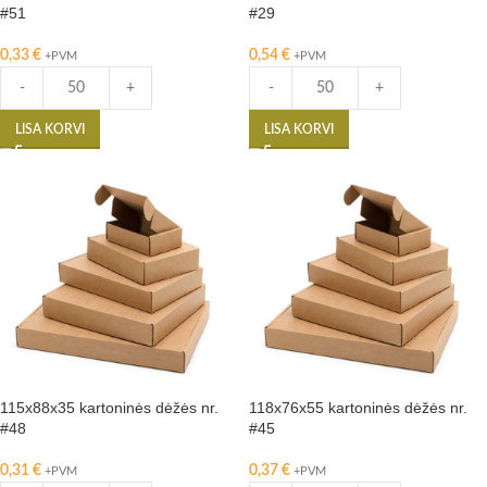
#51
#29
0,33
€
0,54
€
+PVM
+PVM
-
+
-
+
LISA KORVI
LISA KORVI
115x88x35 kartoninės dėžės nr.
118x76x55 kartoninės dėžės nr.
#48
#45
0,31
€
0,37
€
+PVM
+PVM