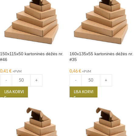
150x115x50 kartoninės dėžės nr.
160x135x55 kartoninės dėžės nr.
#46
#35
0,41
€
0,46
€
+PVM
+PVM
-
+
-
+
LISA KORVI
LISA KORVI