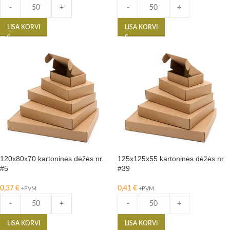
-
+
-
+
LISA KORVI
LISA KORVI
120x80x70 kartoninės dėžės nr.
125x125x55 kartoninės dėžės nr.
#5
#39
0,37
€
0,41
€
+PVM
+PVM
-
+
-
+
LISA KORVI
LISA KORVI