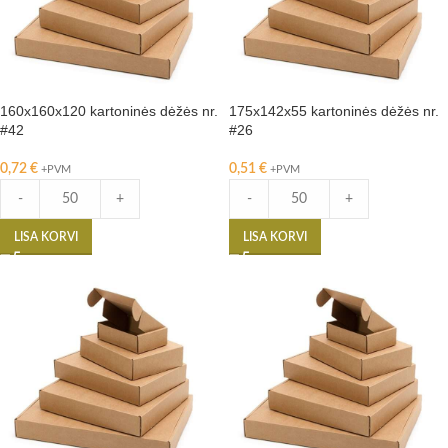
160x160x120 kartoninės dėžės nr.
175x142x55 kartoninės dėžės nr.
#42
#26
0,72
€
0,51
€
+PVM
+PVM
-
+
-
+
LISA KORVI
LISA KORVI