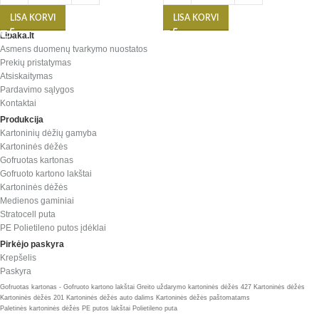
LISA KORVI
LISA KORVI
Lipaka.lt
Asmens duomenų tvarkymo nuostatos
Prekių pristatymas
Atsiskaitymas
Pardavimo sąlygos
Kontaktai
Produkcija
Kartoninių dėžių gamyba
Kartoninės dėžės
Gofruotas kartonas
Gofruoto kartono lakštai
Kartoninės dėžės
Medienos gaminiai
Stratocell puta
PE Polietileno putos įdėklai
Pirkėjo paskyra
Krepšelis
Paskyra
Gofruotas kartonas - Gofruoto kartono lakštai
Greito uždarymo kartoninės dėžės 427
Kartoninės dėžės
Kartoninės dėžės 201
Kartoninės dėžės auto dalims
Kartoninės dėžės paštomatams
Paletinės kartoninės dėžės
PE putos lakštai
Polietileno puta