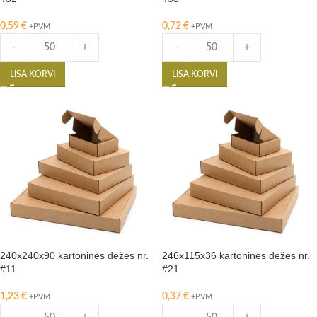
0,59
€
0,72
€
+PVM
+PVM
-
+
-
+
LISA KORVI
LISA KORVI
240x240x90 kartoninės dėžės nr.
246x115x36 kartoninės dėžės nr.
#11
#21
1,23
€
0,37
€
+PVM
+PVM