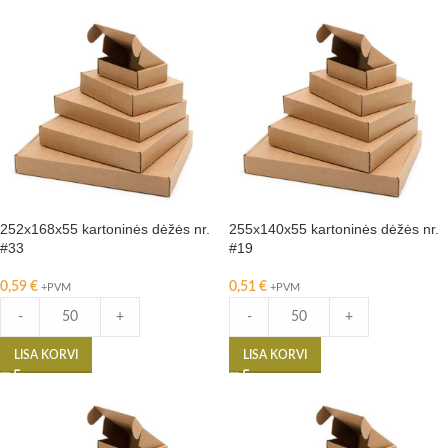
252x168x55 kartoninės dėžės nr.
255x140x55 kartoninės dėžės nr.
#33
#19
0,59
€
0,51
€
+PVM
+PVM
-
+
-
+
LISA KORVI
LISA KORVI