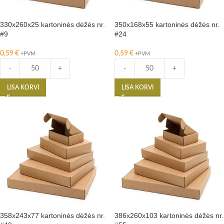
330x260x25 kartoninės dėžės nr.
350x168x55 kartoninės dėžės nr.
#9
#24
0,59
€
0,59
€
+PVM
+PVM
-
+
-
+
LISA KORVI
LISA KORVI
358x243x77 kartoninės dėžės nr.
386x260x103 kartoninės dėžės nr.