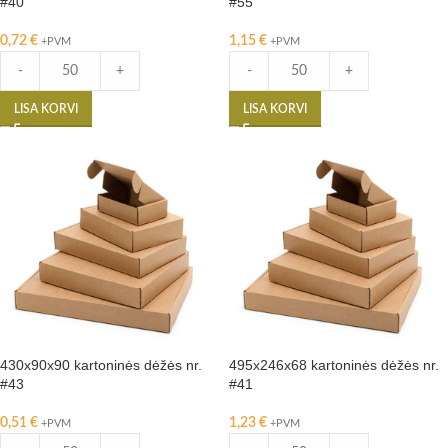
#40
#55
0,72
€
1,15
€
+PVM
+PVM
-
+
-
+
LISA KORVI
LISA KORVI
430x90x90 kartoninės dėžės nr.
495x246x68 kartoninės dėžės nr.
#43
#41
0,51
€
1,23
€
+PVM
+PVM