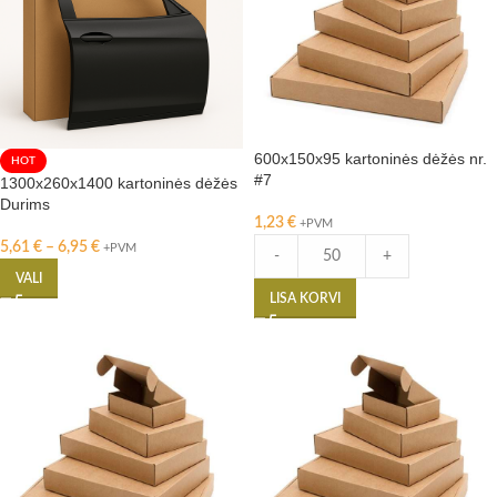
600x150x95 kartoninės dėžės nr.
HOT
#7
1300x260x1400 kartoninės dėžės
Durims
1,23
€
+PVM
5,61
€
–
6,95
€
+PVM
-
+
VALI
LISA KORVI