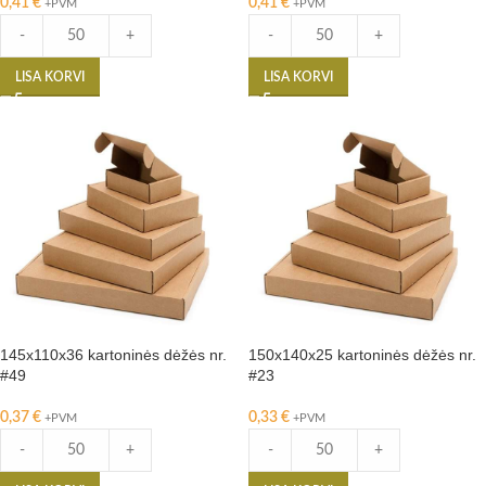
0,41
€
0,41
€
+PVM
+PVM
-
+
-
+
LISA KORVI
LISA KORVI
145x110x36 kartoninės dėžės nr.
150x140x25 kartoninės dėžės nr.
#49
#23
0,37
€
0,33
€
+PVM
+PVM
-
+
-
+