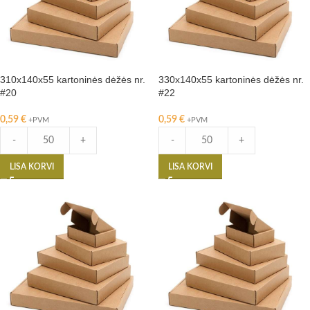
310x140x55 kartoninės dėžės nr.
330x140x55 kartoninės dėžės nr.
#20
#22
0,59
€
0,59
€
+PVM
+PVM
-
+
-
+
LISA KORVI
LISA KORVI