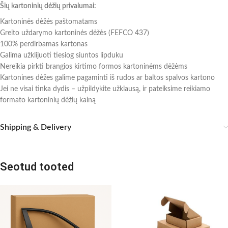
Šių kartoninių dėžių privalumai:
Kartoninės dėžės paštomatams
Greito uždarymo kartoninės dėžės (FEFCO 437)
100% perdirbamas kartonas
Galima užklijuoti tiesiog siuntos lipduku
Nereikia pirkti brangios kirtimo formos kartoninėms dėžėms
Kartonines dėžes galime pagaminti iš rudos ar baltos spalvos kartono
Jei ne visai tinka dydis – užpildykite užklausą, ir pateiksime reikiamo
formato kartoninių dėžių kainą
Shipping & Delivery
Seotud tooted