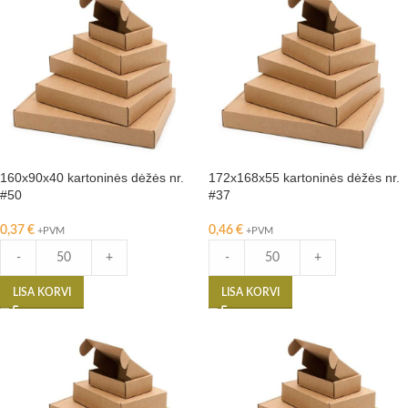
160x90x40 kartoninės dėžės nr.
172x168x55 kartoninės dėžės nr.
#50
#37
0,37
€
0,46
€
+PVM
+PVM
-
+
-
+
LISA KORVI
LISA KORVI