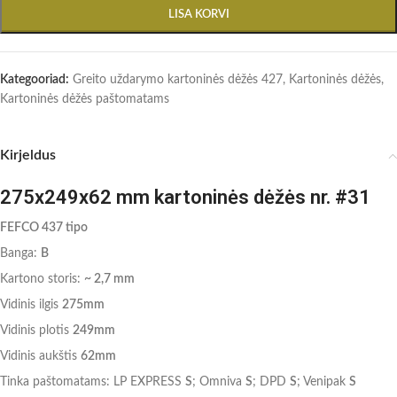
LISA KORVI
Kategooriad:
Greito uždarymo kartoninės dėžės 427
,
Kartoninės dėžės
,
Kartoninės dėžės paštomatams
Kirjeldus
275x249x62 mm kartoninės dėžės nr. #31
FEFCO 437 tipo
Banga:
B
Kartono storis:
~ 2,7 mm
Vidinis ilgis
275mm
Vidinis plotis
249mm
Vidinis aukštis
62mm
Tinka paštomatams: LP EXPRESS
S
; Omniva
S
; DPD
S
; Venipak
S