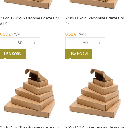
212x168x55 kartoninės dėžės nr.
248x115x55 kartoninės dėžės nr.
#32
#4
0,59
€
0,51
€
+PVM
+PVM
-
+
-
+
LISA KORVI
LISA KORVI
250x155x70 kartoninės dėžės nr.
255x140x55 kartoninės dėžės nr.