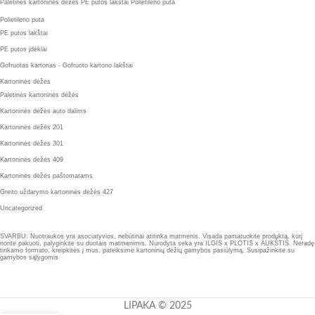
Paletinės kartoninės dėžės
PE putos lakštai
Polietileno puta
Polietileno puta
PE putos lakštai
PE putos įdėklai
Gofruotas kartonas - Gofruoto kartono lakštai
Kartoninės dėžės
Paletinės kartoninės dėžės
Kartoninės dėžės auto dalims
Kartoninės dėžės 201
Kartoninės dėžės 301
Kartoninės dėžės 409
Kartoninės dėžės paštomatams
Greito uždarymo kartoninės dėžės 427
Uncategorized
SVARBU: Nuotraukos yra asociatyvios, nebūtinai atitinka matmenis. Visada pamatuokite produktą, kurį
norite pakuoti, palyginkite su duotais matmenimis. Nurodyta seka yra ILGIS x PLOTIS x AUKŠTIS. Neradę
tinkamo formato, kreipkitės į mus, pateiksime kartoninių dėžių gamybos pasiūlymą. Susipažinkite su
gamybos sąlygomis
LIPAKA © 2025