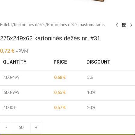
Esileht
/
Kartoninės dėžės
/
Kartoninės dėžės paštomatams
275x249x62 kartoninės dėžės nr. #31
0,72
€
+PVM
QUANTITY
PRICE
DISCOUNT
100-499
0,68
€
5%
500-999
0,65
€
10%
1000+
0,57
€
20%
-
+