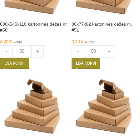
690x545x110 kartoninės dėžės nr.
86x77x62 kartoninės dėžės nr.
#58
#51
6,20
€
0,33
€
+PVM
+PVM
-
+
-
+
LISA KORVI
LISA KORVI