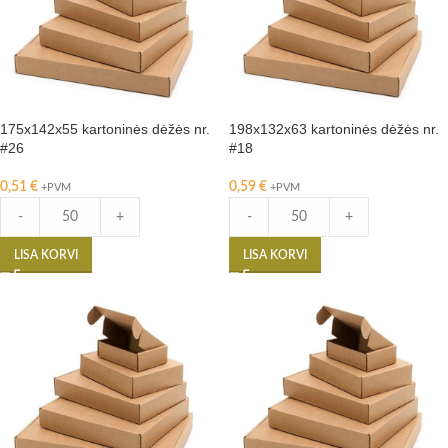
175x142x55 kartoninės dėžės nr.
198x132x63 kartoninės dėžės nr.
#26
#18
0,51
€
0,59
€
+PVM
+PVM
-
+
-
+
LISA KORVI
LISA KORVI