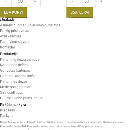
-
+
-
+
LISA KORVI
LISA KORVI
Lipaka.lt
Asmens duomenų tvarkymo nuostatos
Prekių pristatymas
Atsiskaitymas
Pardavimo sąlygos
Kontaktai
Produkcija
Kartoninių dėžių gamyba
Kartoninės dėžės
Gofruotas kartonas
Gofruoto kartono lakštai
Kartoninės dėžės
Medienos gaminiai
Stratocell puta
PE Polietileno putos įdėklai
Pirkėjo paskyra
Krepšelis
Paskyra
Gofruotas kartonas - Gofruoto kartono lakštai
Greito uždarymo kartoninės dėžės 427
Kartoninės dėžės
Kartoninės dėžės 201
Kartoninės dėžės auto dalims
Kartoninės dėžės paštomatams