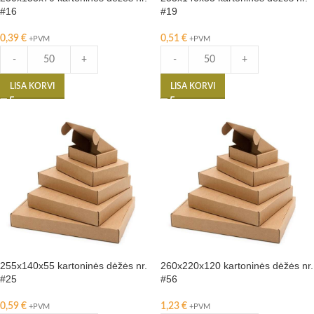
#16
#19
0,39
€
0,51
€
+PVM
+PVM
-
+
-
+
LISA KORVI
LISA KORVI
255x140x55 kartoninės dėžės nr.
260x220x120 kartoninės dėžės nr.
#25
#56
0,59
€
1,23
€
+PVM
+PVM