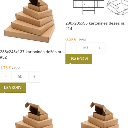
290x205x55 kartoninės dėžės nr.
#14
0,59
€
+PVM
-
+
288x248x137 kartoninės dėžės nr.
#52
LISA KORVI
1,75
€
+PVM
-
+
LISA KORVI