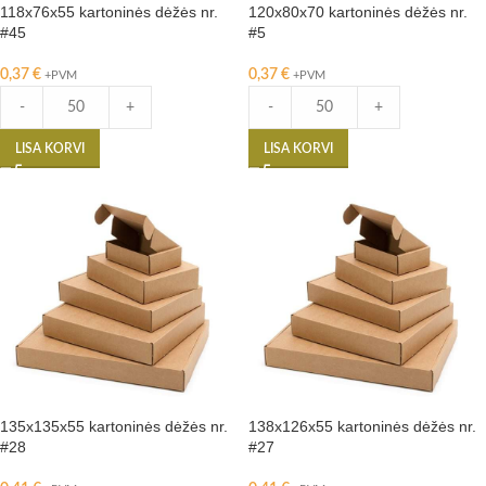
118x76x55 kartoninės dėžės nr.
120x80x70 kartoninės dėžės nr.
#45
#5
0,37
€
0,37
€
+PVM
+PVM
-
+
-
+
LISA KORVI
LISA KORVI
135x135x55 kartoninės dėžės nr.
138x126x55 kartoninės dėžės nr.
#28
#27