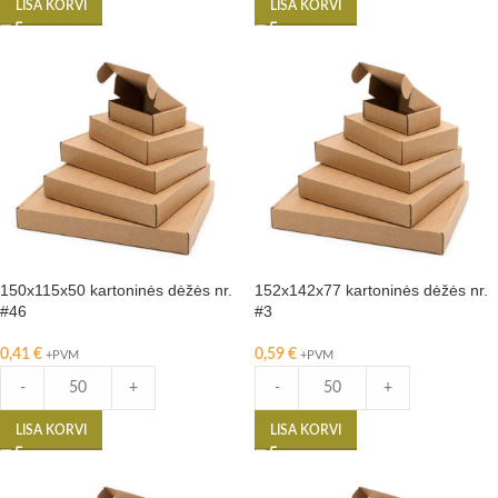
LISA KORVI
LISA KORVI
150x115x50 kartoninės dėžės nr.
152x142x77 kartoninės dėžės nr.
#46
#3
0,41
€
0,59
€
+PVM
+PVM
-
+
-
+
LISA KORVI
LISA KORVI