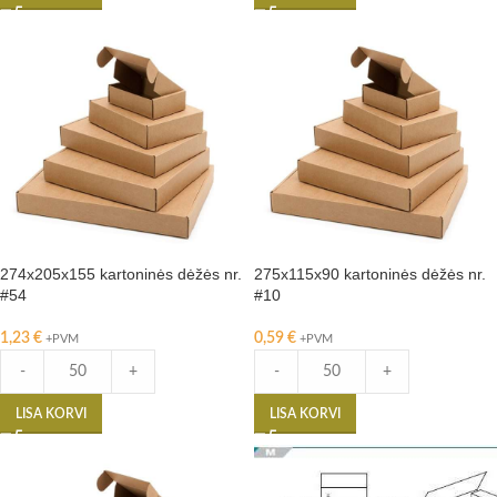
274x205x155 kartoninės dėžės nr.
275x115x90 kartoninės dėžės nr.
#54
#10
1,23
€
0,59
€
+PVM
+PVM
-
+
-
+
LISA KORVI
LISA KORVI