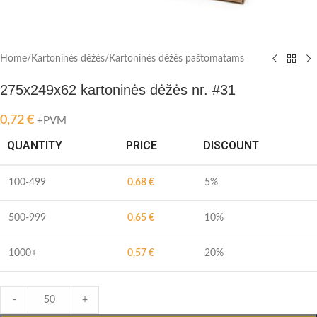
Home
/
Kartoninės dėžės
/
Kartoninės dėžės paštomatams
275x249x62 kartoninės dėžės nr. #31
0,72
€
+PVM
QUANTITY
PRICE
DISCOUNT
100-499
0,68
€
5%
500-999
0,65
€
10%
1000+
0,57
€
20%
-
+