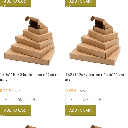
ADD TO CART
ADD TO CART
150x115x50 kartoninės dėžės nr.
152x142x77 kartoninės dėžės nr.
#46
#3
0,41
€
0,59
€
+PVM
+PVM
-
+
-
+
ADD TO CART
ADD TO CART