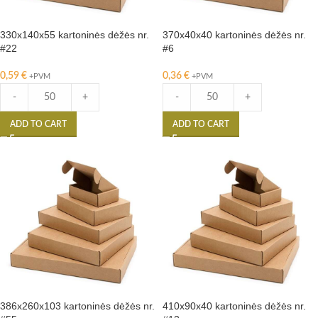
330x140x55 kartoninės dėžės nr.
370x40x40 kartoninės dėžės nr.
#22
#6
0,59
€
0,36
€
+PVM
+PVM
-
+
-
+
ADD TO CART
ADD TO CART
386x260x103 kartoninės dėžės nr.
410x90x40 kartoninės dėžės nr.