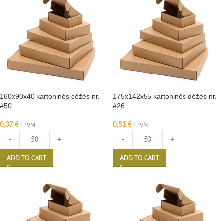
160x90x40 kartoninės dėžės nr.
175x142x55 kartoninės dėžės nr.
#50
#26
0,37
€
0,51
€
+PVM
+PVM
-
+
-
+
ADD TO CART
ADD TO CART