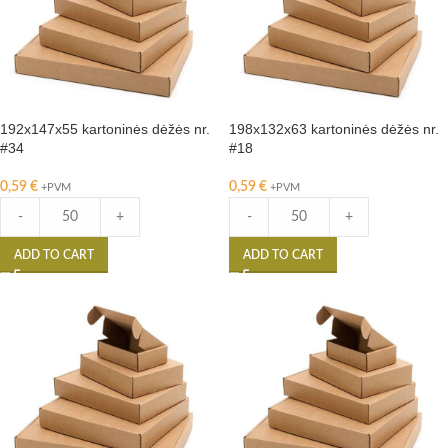
192x147x55 kartoninės dėžės nr.
198x132x63 kartoninės dėžės nr.
#34
#18
0,59
€
0,59
€
+PVM
+PVM
-
+
-
+
ADD TO CART
ADD TO CART