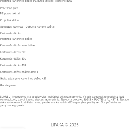
Paletinės kartoninės dėžės
PE putos lakštai
Polietileno puta
Polietileno puta
PE putos lakštai
PE putos įdėklai
Gofruotas kartonas - Gofruoto kartono lakštai
Kartoninės dėžės
Paletinės kartoninės dėžės
Kartoninės dėžės auto dalims
Kartoninės dėžės 201
Kartoninės dėžės 301
Kartoninės dėžės 409
Kartoninės dėžės paštomatams
Greito uždarymo kartoninės dėžės 427
Uncategorized
SVARBU: Nuotraukos yra asociatyvios, nebūtinai atitinka matmenis. Visada pamatuokite produktą, kurį
norite pakuoti, palyginkite su duotais matmenimis. Nurodyta seka yra ILGIS x PLOTIS x AUKŠTIS. Neradę
tinkamo formato, kreipkitės į mus, pateiksime kartoninių dėžių gamybos pasiūlymą. Susipažinkite su
gamybos sąlygomis
LIPAKA © 2025