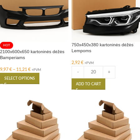
750x450x380 kartoninės dėžės
HOT
Lempoms
2100x600x650 kartoninės dėžės
Bamperiams
2,92
€
+PVM
9,97
€
–
11,21
€
+PVM
-
+
SELECT OPTIONS
ADD TO CART