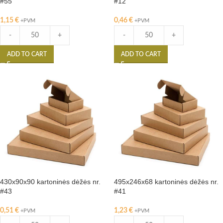
#55
#12
1,15
€
0,46
€
+PVM
+PVM
-
+
-
+
ADD TO CART
ADD TO CART
430x90x90 kartoninės dėžės nr.
495x246x68 kartoninės dėžės nr.
#43
#41
0,51
€
1,23
€
+PVM
+PVM