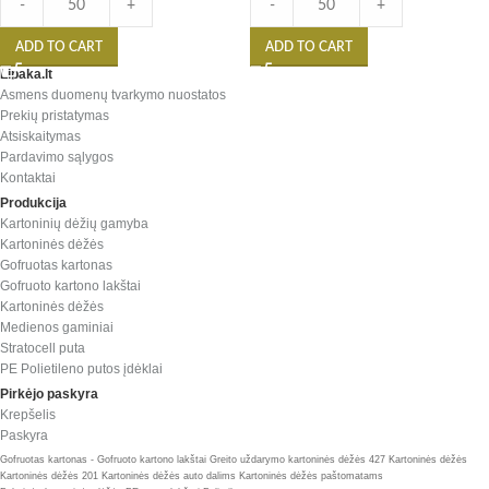
-
+
-
+
ADD TO CART
ADD TO CART
Lipaka.lt
Asmens duomenų tvarkymo nuostatos
Prekių pristatymas
Atsiskaitymas
Pardavimo sąlygos
Kontaktai
Produkcija
Kartoninių dėžių gamyba
Kartoninės dėžės
Gofruotas kartonas
Gofruoto kartono lakštai
Kartoninės dėžės
Medienos gaminiai
Stratocell puta
PE Polietileno putos įdėklai
Pirkėjo paskyra
Krepšelis
Paskyra
Gofruotas kartonas - Gofruoto kartono lakštai
Greito uždarymo kartoninės dėžės 427
Kartoninės dėžės
Kartoninės dėžės 201
Kartoninės dėžės auto dalims
Kartoninės dėžės paštomatams