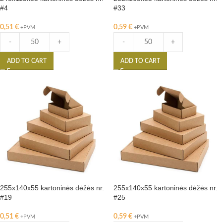
#4
#33
0,51
€
0,59
€
+PVM
+PVM
-
+
-
+
ADD TO CART
ADD TO CART
255x140x55 kartoninės dėžės nr.
255x140x55 kartoninės dėžės nr.
#19
#25
0,51
€
0,59
€
+PVM
+PVM