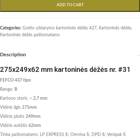
ADD TO CART
Categories:
Greito uždarymo kartoninės dėžės 427
,
Kartoninės dėžės
,
Kartoninės dėžės paštomatams
Description
275x249x62 mm kartoninės dėžės nr. #31
FEFCO 437 tipo
Banga:
B
Kartono storis:
~ 2,7 mm
Vidinis ilgis
275mm
Vidinis plotis
249mm
Vidinis aukštis
62mm
Tinka paštomatams: LP EXPRESS
S
; Omniva
S
; DPD
S
; Venipak
S