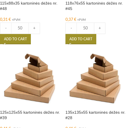
115x88x35 kartoninės dėžės nr.
118x76x55 kartoninės dėžės nr.
#48
#45
0,31
€
0,37
€
+PVM
+PVM
-
+
-
+
ADD TO CART
ADD TO CART
125x125x55 kartoninės dėžės nr.
135x135x55 kartoninės dėžės nr.
#39
#28