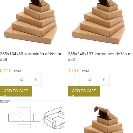
285x134x36 kartoninės dėžės nr.
288x248x137 kartoninės dėžės nr.
#38
#52
0,41
€
1,75
€
+PVM
+PVM
-
+
-
+
ADD TO CART
ADD TO CART