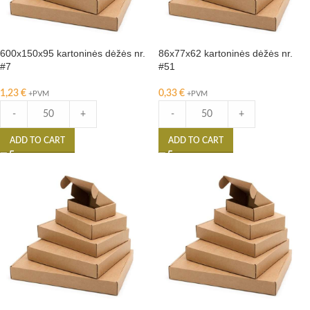
600x150x95 kartoninės dėžės nr.
86x77x62 kartoninės dėžės nr.
#7
#51
1,23
€
0,33
€
+PVM
+PVM
-
+
-
+
ADD TO CART
ADD TO CART