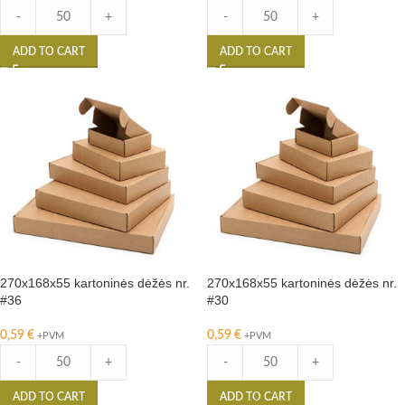
-
+
-
+
ADD TO CART
ADD TO CART
270x168x55 kartoninės dėžės nr.
270x168x55 kartoninės dėžės nr.
#36
#30
0,59
€
0,59
€
+PVM
+PVM
-
+
-
+
ADD TO CART
ADD TO CART