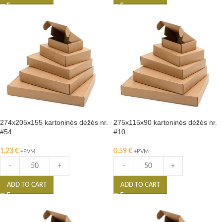
274x205x155 kartoninės dėžės nr.
275x115x90 kartoninės dėžės nr.
#54
#10
1,23
€
0,59
€
+PVM
+PVM
-
+
-
+
ADD TO CART
ADD TO CART