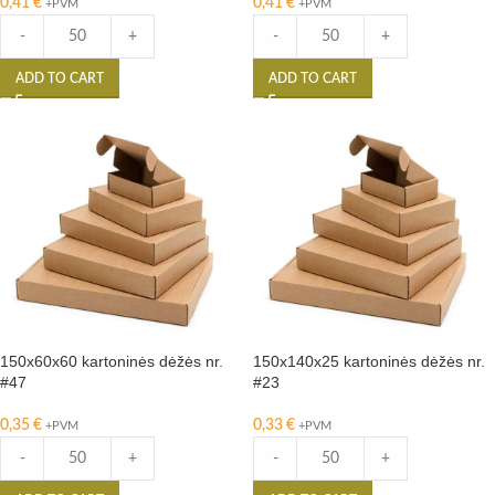
0,41
€
0,41
€
+PVM
+PVM
-
+
-
+
ADD TO CART
ADD TO CART
150x60x60 kartoninės dėžės nr.
150x140x25 kartoninės dėžės nr.
#47
#23
0,35
€
0,33
€
+PVM
+PVM
-
+
-
+