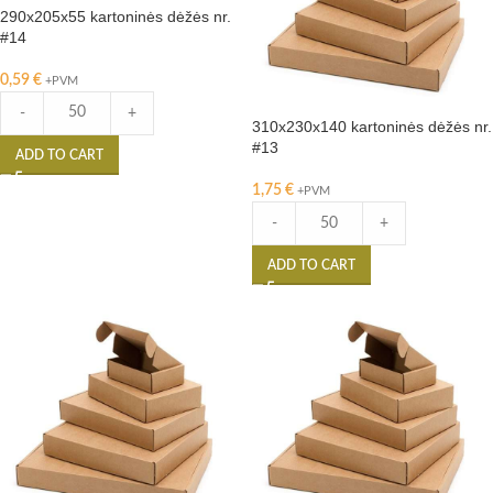
290x205x55 kartoninės dėžės nr.
#14
0,59
€
+PVM
-
+
310x230x140 kartoninės dėžės nr.
#13
ADD TO CART
1,75
€
+PVM
-
+
ADD TO CART