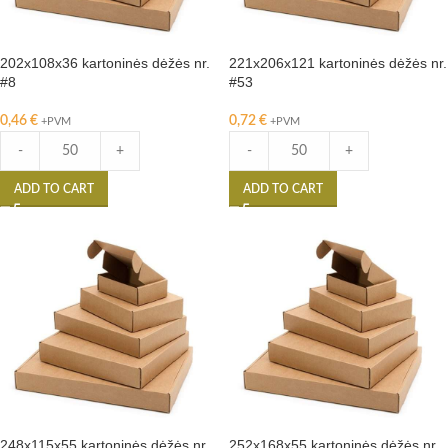
202x108x36 kartoninės dėžės nr.
221x206x121 kartoninės dėžės nr.
#8
#53
0,46
€
0,72
€
+PVM
+PVM
-
+
-
+
ADD TO CART
ADD TO CART
248x115x55 kartoninės dėžės nr.
252x168x55 kartoninės dėžės nr.