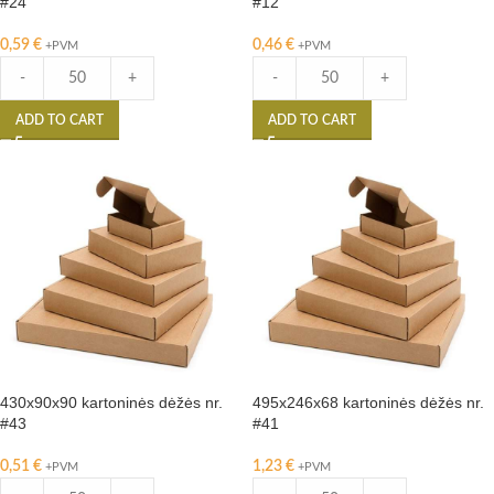
#24
#12
0,59
€
0,46
€
+PVM
+PVM
-
+
-
+
ADD TO CART
ADD TO CART
430x90x90 kartoninės dėžės nr.
495x246x68 kartoninės dėžės nr.
#43
#41
0,51
€
1,23
€
+PVM
+PVM