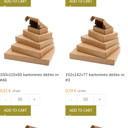
ADD TO CART
ADD TO CART
150x115x50 kartoninės dėžės nr.
152x142x77 kartoninės dėžės nr.
#46
#3
0,41
€
0,59
€
+PVM
+PVM
-
+
-
+
ADD TO CART
ADD TO CART