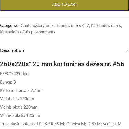
ADD TO CART
Categories:
Greito uždarymo kartoninės dėžės 427
,
Kartoninės dėžės
,
Kartoninės dėžės paštomatams
Description
260x220x120 mm kartoninės dėžės nr. #56
FEFCO 439 tipo
Banga:
B
Kartono storis:
~ 2,7 mm
Vidinis ilgis
260mm
Vidinis plotis
220mm
Vidinis aukštis
120mm
Tinka paštomatams: LP EXPRESS
M
; Omniva
M
; DPD
M
; Venipak
M