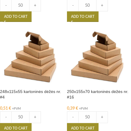
-
+
-
+
ADD TO CART
ADD TO CART
248x115x55 kartoninės dėžės nr.
250x155x70 kartoninės dėžės nr.
#4
#16
0,51
€
0,39
€
+PVM
+PVM
-
+
-
+
ADD TO CART
ADD TO CART