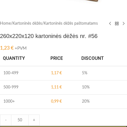
Home
/
Kartoninės dėžės
/
Kartoninės dėžės paštomatams
260x220x120 kartoninės dėžės nr. #56
1,23
€
+PVM
QUANTITY
PRICE
DISCOUNT
100-499
1,17
€
5%
500-999
1,11
€
10%
1000+
0,99
€
20%
-
+