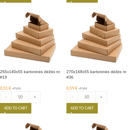
255x140x55 kartoninės dėžės nr.
270x168x55 kartoninės dėžės nr.
#19
#36
0,51
€
0,59
€
+PVM
+PVM
-
+
-
+
ADD TO CART
ADD TO CART