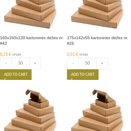
160x160x120 kartoninės dėžės nr.
175x142x55 kartoninės dėžės nr.
#42
#26
0,72
€
0,51
€
+PVM
+PVM
-
+
-
+
ADD TO CART
ADD TO CART