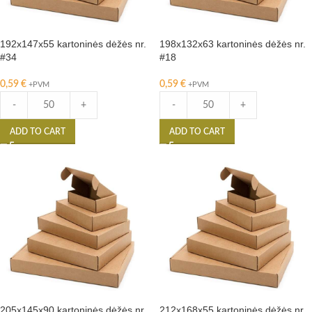
192x147x55 kartoninės dėžės nr.
198x132x63 kartoninės dėžės nr.
#34
#18
0,59
€
0,59
€
+PVM
+PVM
-
+
-
+
ADD TO CART
ADD TO CART
205x145x90 kartoninės dėžės nr.
212x168x55 kartoninės dėžės nr.