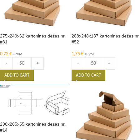
275x249x62 kartoninės dėžės nr.
288x248x137 kartoninės dėžės nr.
#31
#52
0,72
€
1,75
€
+PVM
+PVM
-
+
-
+
ADD TO CART
ADD TO CART
290x205x55 kartoninės dėžės nr.
#14