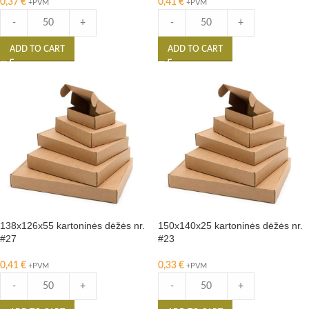
0,37
€
0,41
€
+PVM
+PVM
-
+
-
+
ADD TO CART
ADD TO CART
138x126x55 kartoninės dėžės nr.
150x140x25 kartoninės dėžės nr.
#27
#23
0,41
€
0,33
€
+PVM
+PVM
-
+
-
+