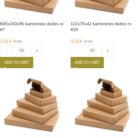
600x150x95 kartoninės dėžės nr.
112x75x42 kartoninės dėžės nr.
#7
#29
1,23
€
0,54
€
+PVM
+PVM
-
+
-
+
ADD TO CART
ADD TO CART