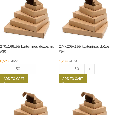
270x168x55 kartoninės dėžės nr.
274x205x155 kartoninės dėžės nr.
#30
#54
0,59
€
1,23
€
+PVM
+PVM
-
+
-
+
ADD TO CART
ADD TO CART