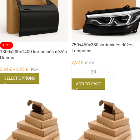
750x450x380 kartoninės dėžės
HOT
Lempoms
1300x260x1400 kartoninės dėžės
Durims
2,92
€
+PVM
5,61
€
–
6,95
€
+PVM
-
+
SELECT OPTIONS
ADD TO CART