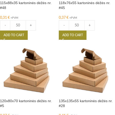
115x88x35 kartoninės dėžės nr.
118x76x55 kartoninės dėžės nr.
#48
#45
0,31
€
0,37
€
+PVM
+PVM
-
+
-
+
ADD TO CART
ADD TO CART
120x80x70 kartoninės dėžės nr.
135x135x55 kartoninės dėžės nr.
#5
#28