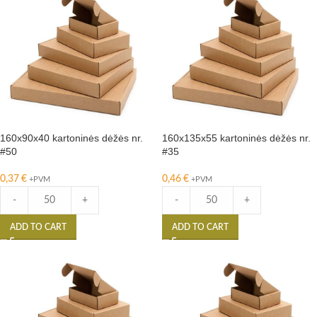
160x90x40 kartoninės dėžės nr.
160x135x55 kartoninės dėžės nr.
#50
#35
0,37
€
0,46
€
+PVM
+PVM
-
+
-
+
ADD TO CART
ADD TO CART