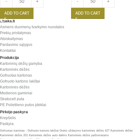
-
+
-
+
ADD TO CART
ADD TO CART
Lipaka.lt
Asmens duomenų tvarkymo nuostatos
Prekių pristatymas
Atsiskaitymas
Pardavimo sąlygos
Kontaktai
Produkcija
Kartoninių dėžių gamyba
Kartoninės dėžės
Gofruotas kartonas
Gofruoto kartono lakštai
Kartoninės dėžės
Medienos gaminiai
Stratocell puta
PE Polietileno putos įdėklai
Pirkėjo paskyra
Krepšelis
Paskyra
Gofruotas kartonas - Gofruoto kartono lakštai
Greito uždarymo kartoninės dėžės 427
Kartoninės dėžės
Kartoninės dėžės 201
Kartoninės dėžės auto dalims
Kartoninės dėžės paštomatams