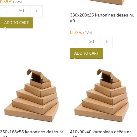
0,59
€
+PVM
-
+
330x260x25 kartoninės dėžės nr.
#9
ADD TO CART
0,59
€
+PVM
-
+
ADD TO CART
350x168x55 kartoninės dėžės nr.
410x90x40 kartoninės dėžės nr.