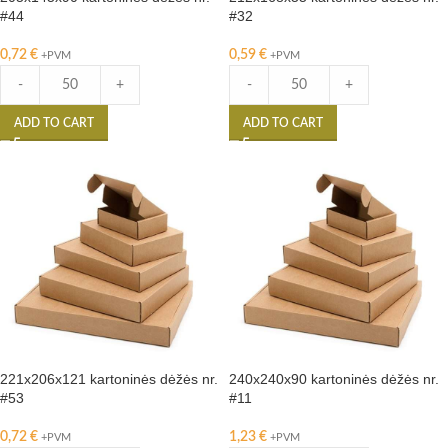
#44
#32
0,72
€
0,59
€
+PVM
+PVM
-
+
-
+
ADD TO CART
ADD TO CART
221x206x121 kartoninės dėžės nr.
240x240x90 kartoninės dėžės nr.
#53
#11
0,72
€
1,23
€
+PVM
+PVM