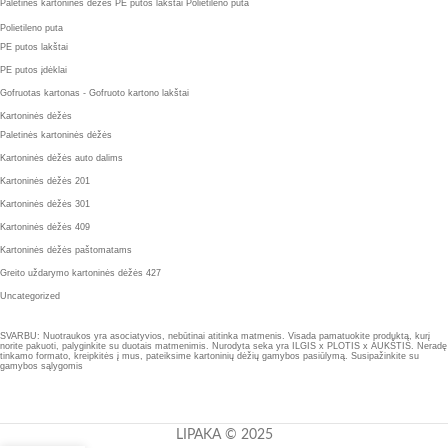
Paletinės kartoninės dėžės
PE putos lakštai
Polietileno puta
Polietileno puta
PE putos lakštai
PE putos įdėklai
Gofruotas kartonas - Gofruoto kartono lakštai
Kartoninės dėžės
Paletinės kartoninės dėžės
Kartoninės dėžės auto dalims
Kartoninės dėžės 201
Kartoninės dėžės 301
Kartoninės dėžės 409
Kartoninės dėžės paštomatams
Greito uždarymo kartoninės dėžės 427
Uncategorized
SVARBU: Nuotraukos yra asociatyvios, nebūtinai atitinka matmenis. Visada pamatuokite produktą, kurį
norite pakuoti, palyginkite su duotais matmenimis. Nurodyta seka yra ILGIS x PLOTIS x AUKŠTIS. Neradę
tinkamo formato, kreipkitės į mus, pateiksime kartoninių dėžių gamybos pasiūlymą. Susipažinkite su
gamybos sąlygomis
LIPAKA © 2025