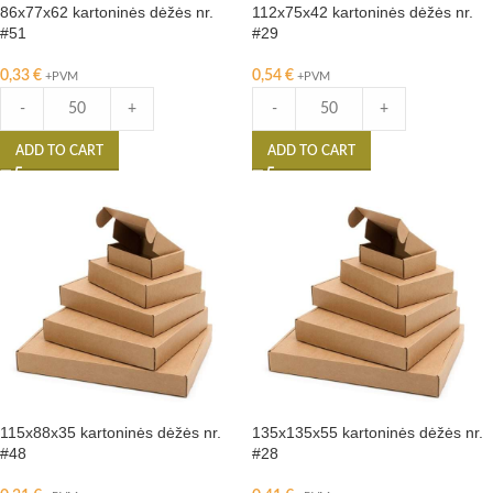
86x77x62 kartoninės dėžės nr.
112x75x42 kartoninės dėžės nr.
#51
#29
0,33
€
0,54
€
+PVM
+PVM
-
+
-
+
ADD TO CART
ADD TO CART
115x88x35 kartoninės dėžės nr.
135x135x55 kartoninės dėžės nr.
#48
#28