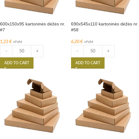
600x150x95 kartoninės dėžės nr.
690x545x110 kartoninės dėžės nr.
#7
#58
1,23
€
6,20
€
+PVM
+PVM
-
+
-
+
ADD TO CART
ADD TO CART