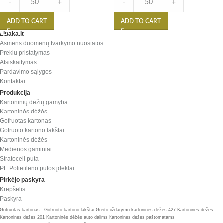
-
+
-
+
ADD TO CART
ADD TO CART
Lipaka.lt
Asmens duomenų tvarkymo nuostatos
Prekių pristatymas
Atsiskaitymas
Pardavimo sąlygos
Kontaktai
Produkcija
Kartoninių dėžių gamyba
Kartoninės dėžės
Gofruotas kartonas
Gofruoto kartono lakštai
Kartoninės dėžės
Medienos gaminiai
Stratocell puta
PE Polietileno putos įdėklai
Pirkėjo paskyra
Krepšelis
Paskyra
Gofruotas kartonas - Gofruoto kartono lakštai
Greito uždarymo kartoninės dėžės 427
Kartoninės dėžės
Kartoninės dėžės 201
Kartoninės dėžės auto dalims
Kartoninės dėžės paštomatams