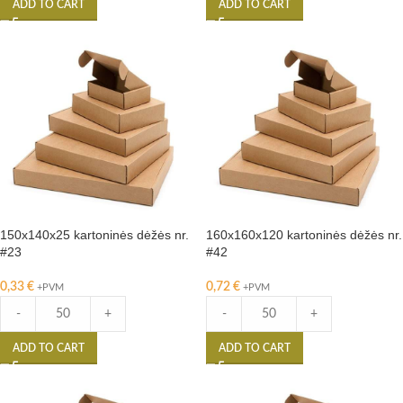
ADD TO CART
ADD TO CART
150x140x25 kartoninės dėžės nr.
160x160x120 kartoninės dėžės nr.
#23
#42
0,33
€
0,72
€
+PVM
+PVM
-
+
-
+
ADD TO CART
ADD TO CART