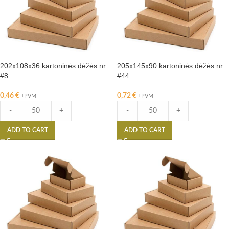
202x108x36 kartoninės dėžės nr.
205x145x90 kartoninės dėžės nr.
#8
#44
0,46
€
0,72
€
+PVM
+PVM
-
+
-
+
ADD TO CART
ADD TO CART