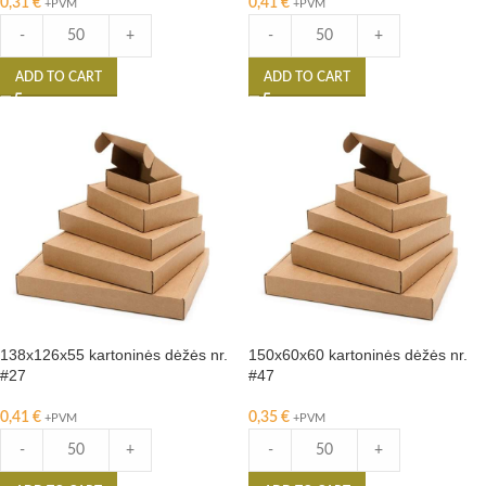
0,31
€
0,41
€
+PVM
+PVM
-
+
-
+
ADD TO CART
ADD TO CART
138x126x55 kartoninės dėžės nr.
150x60x60 kartoninės dėžės nr.
#27
#47
0,41
€
0,35
€
+PVM
+PVM
-
+
-
+