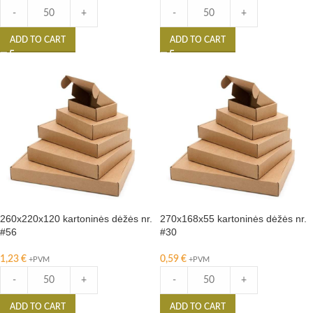
-
+
-
+
ADD TO CART
ADD TO CART
260x220x120 kartoninės dėžės nr.
270x168x55 kartoninės dėžės nr.
#56
#30
1,23
€
0,59
€
+PVM
+PVM
-
+
-
+
ADD TO CART
ADD TO CART