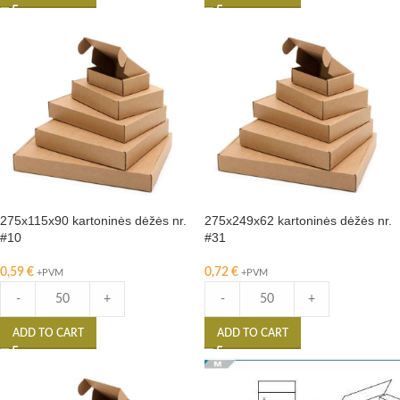
275x115x90 kartoninės dėžės nr.
275x249x62 kartoninės dėžės nr.
#10
#31
0,59
€
0,72
€
+PVM
+PVM
-
+
-
+
ADD TO CART
ADD TO CART