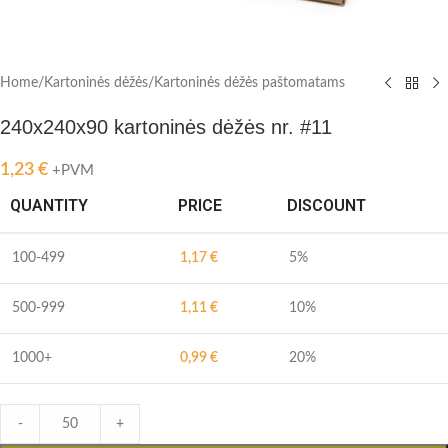
Home
/
Kartoninės dėžės
/
Kartoninės dėžės paštomatams
240x240x90 kartoninės dėžės nr. #11
1,23
€
+PVM
QUANTITY
PRICE
DISCOUNT
100-499
1,17
€
5%
500-999
1,11
€
10%
1000+
0,99
€
20%
-
+