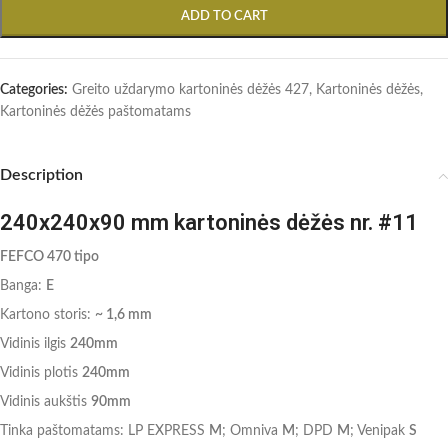
ADD TO CART
Categories:
Greito uždarymo kartoninės dėžės 427
,
Kartoninės dėžės
,
Kartoninės dėžės paštomatams
Description
240x240x90 mm kartoninės dėžės nr. #11
FEFCO 470 tipo
Banga:
E
Kartono storis:
~ 1,6 mm
Vidinis ilgis
240mm
Vidinis plotis
240mm
Vidinis aukštis
90mm
Tinka paštomatams: LP EXPRESS
M
; Omniva
M
; DPD
M
; Venipak
S