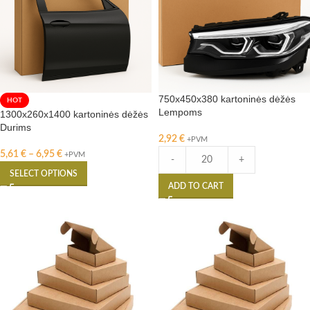
750x450x380 kartoninės dėžės
HOT
Lempoms
1300x260x1400 kartoninės dėžės
Durims
2,92
€
+PVM
5,61
€
–
6,95
€
+PVM
-
+
SELECT OPTIONS
ADD TO CART