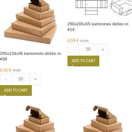
290x205x55 kartoninės dėžės nr.
#14
0,59
€
+PVM
-
+
285x134x36 kartoninės dėžės nr.
#38
ADD TO CART
0,41
€
+PVM
-
+
ADD TO CART