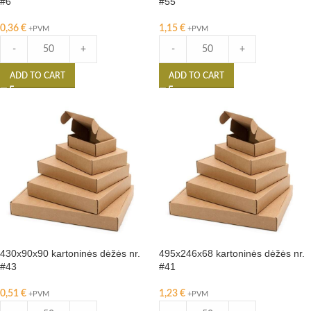
#6
#55
0,36
€
1,15
€
+PVM
+PVM
-
+
-
+
ADD TO CART
ADD TO CART
430x90x90 kartoninės dėžės nr.
495x246x68 kartoninės dėžės nr.
#43
#41
0,51
€
1,23
€
+PVM
+PVM