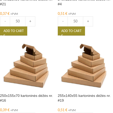
#21
#4
0,37
€
0,51
€
+PVM
+PVM
-
+
-
+
ADD TO CART
ADD TO CART
250x155x70 kartoninės dėžės nr.
255x140x55 kartoninės dėžės nr.
#16
#19
0,39
€
0,51
€
+PVM
+PVM