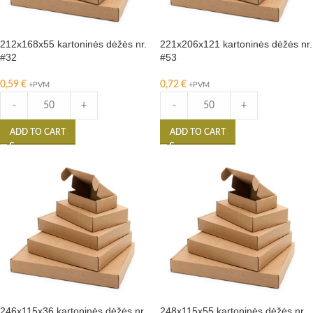
212x168x55 kartoninės dėžės nr.
221x206x121 kartoninės dėžės nr.
#32
#53
0,59
€
0,72
€
+PVM
+PVM
-
+
-
+
ADD TO CART
ADD TO CART
246x115x36 kartoninės dėžės nr.
248x115x55 kartoninės dėžės nr.