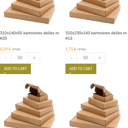
310x140x55 kartoninės dėžės nr.
310x230x140 kartoninės dėžės nr.
#20
#13
0,59
€
1,75
€
+PVM
+PVM
-
+
-
+
ADD TO CART
ADD TO CART