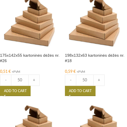
175x142x55 kartoninės dėžės nr.
198x132x63 kartoninės dėžės nr.
#26
#18
0,51
€
0,59
€
+PVM
+PVM
-
+
-
+
ADD TO CART
ADD TO CART