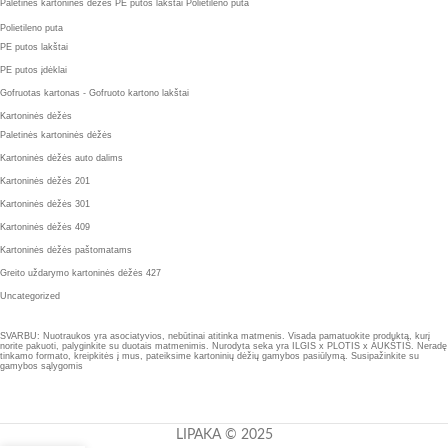
Paletinės kartoninės dėžės
PE putos lakštai
Polietileno puta
Polietileno puta
PE putos lakštai
PE putos įdėklai
Gofruotas kartonas - Gofruoto kartono lakštai
Kartoninės dėžės
Paletinės kartoninės dėžės
Kartoninės dėžės auto dalims
Kartoninės dėžės 201
Kartoninės dėžės 301
Kartoninės dėžės 409
Kartoninės dėžės paštomatams
Greito uždarymo kartoninės dėžės 427
Uncategorized
SVARBU: Nuotraukos yra asociatyvios, nebūtinai atitinka matmenis. Visada pamatuokite produktą, kurį
norite pakuoti, palyginkite su duotais matmenimis. Nurodyta seka yra ILGIS x PLOTIS x AUKŠTIS. Neradę
tinkamo formato, kreipkitės į mus, pateiksime kartoninių dėžių gamybos pasiūlymą. Susipažinkite su
gamybos sąlygomis
LIPAKA © 2025