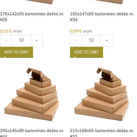
175x142x55 kartoninės dėžės nr.
192x147x55 kartoninės dėžės nr.
#26
#34
0,51
€
0,59
€
+PVM
+PVM
-
+
-
+
ADD TO CART
ADD TO CART
205x145x90 kartoninės dėžės nr.
212x168x55 kartoninės dėžės nr.
#44
#32