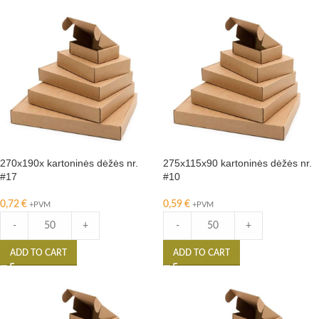
270x190x kartoninės dėžės nr.
275x115x90 kartoninės dėžės nr.
#17
#10
0,72
€
0,59
€
+PVM
+PVM
-
+
-
+
ADD TO CART
ADD TO CART