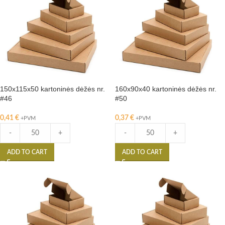
150x115x50 kartoninės dėžės nr.
160x90x40 kartoninės dėžės nr.
#46
#50
0,41
€
0,37
€
+PVM
+PVM
-
+
-
+
ADD TO CART
ADD TO CART