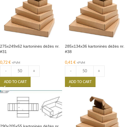
275x249x62 kartoninės dėžės nr.
285x134x36 kartoninės dėžės nr.
#31
#38
0,72
€
0,41
€
+PVM
+PVM
-
+
-
+
ADD TO CART
ADD TO CART
290x205x55 kartoninės dėžės nr.