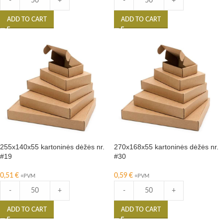
-
+
-
+
ADD TO CART
ADD TO CART
255x140x55 kartoninės dėžės nr.
270x168x55 kartoninės dėžės nr.
#19
#30
0,51
€
0,59
€
+PVM
+PVM
-
+
-
+
ADD TO CART
ADD TO CART