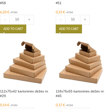
#58
#51
6,20
€
0,33
€
+PVM
+PVM
-
+
-
+
ADD TO CART
ADD TO CART
112x75x42 kartoninės dėžės nr.
118x76x55 kartoninės dėžės nr.
#29
#45
0,54
€
0,37
€
+PVM
+PVM