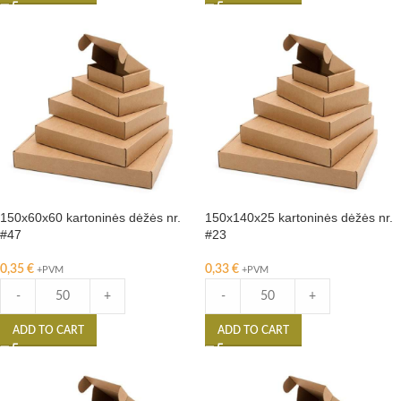
150x60x60 kartoninės dėžės nr.
150x140x25 kartoninės dėžės nr.
#47
#23
0,35
€
0,33
€
+PVM
+PVM
-
+
-
+
ADD TO CART
ADD TO CART