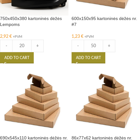
750x450x380 kartoninės dėžės
600x150x95 kartoninės dėžės nr.
Lempoms
#7
2,92
€
1,23
€
+PVM
+PVM
-
+
-
+
ADD TO CART
ADD TO CART
690x545x110 kartoninės dėžės nr.
86x77x62 kartoninės dėžės nr.