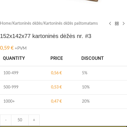
Home
/
Kartoninės dėžės
/
Kartoninės dėžės paštomatams
152x142x77 kartoninės dėžės nr. #3
0,59
€
+PVM
QUANTITY
PRICE
DISCOUNT
100-499
0,56
€
5%
500-999
0,53
€
10%
1000+
0,47
€
20%
-
+