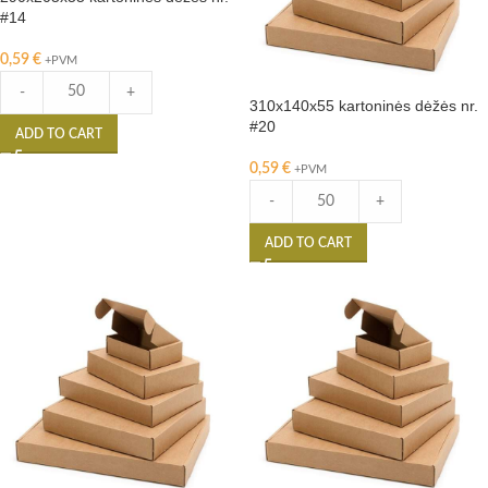
#14
0,59
€
+PVM
-
+
310x140x55 kartoninės dėžės nr.
#20
ADD TO CART
0,59
€
+PVM
-
+
ADD TO CART