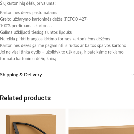
Šių kartoninių dėžių privalumai:
Kartoninės dėžės paštomatams
Greito uždarymo kartoninės dėžės (FEFCO 427)
100% perdirbamas kartonas
Galima užklijuoti tiesiog siuntos lipduku
Nereikia pirkti brangios kirtimo formos kartoninėms dėžėms
Kartonines dėžes galime pagaminti iš rudos ar baltos spalvos kartono
Jei ne visai tinka dydis – užpildykite užklausą, ir pateiksime reikiamo
formato kartoninių dėžių kainą
Shipping & Delivery
Related products