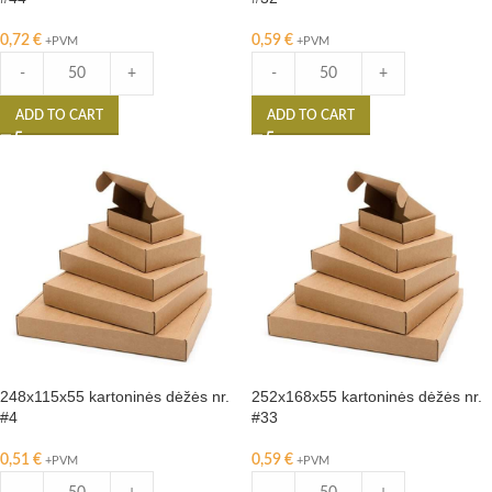
0,72
€
0,59
€
+PVM
+PVM
-
+
-
+
ADD TO CART
ADD TO CART
248x115x55 kartoninės dėžės nr.
252x168x55 kartoninės dėžės nr.
#4
#33
0,51
€
0,59
€
+PVM
+PVM