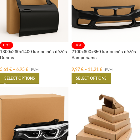
HOT
HOT
1300x260x1400 kartoninės dėžės
2100x600x650 kartoninės dėžės
Durims
Bamperiams
5,61
€
–
6,95
€
9,97
€
–
11,21
€
+PVM
+PVM
SELECT OPTIONS
SELECT OPTIONS