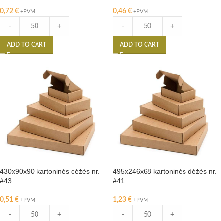
0,72
€
0,46
€
+PVM
+PVM
-
+
-
+
ADD TO CART
ADD TO CART
430x90x90 kartoninės dėžės nr.
495x246x68 kartoninės dėžės nr.
#43
#41
0,51
€
1,23
€
+PVM
+PVM
-
+
-
+