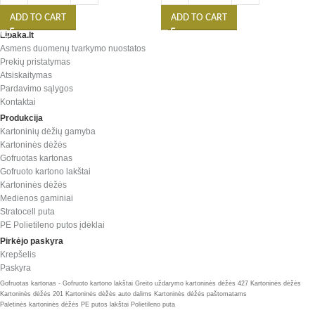
ADD TO CART
ADD TO CART
Lipaka.lt
Asmens duomenų tvarkymo nuostatos
Prekių pristatymas
Atsiskaitymas
Pardavimo sąlygos
Kontaktai
Produkcija
Kartoninių dėžių gamyba
Kartoninės dėžės
Gofruotas kartonas
Gofruoto kartono lakštai
Kartoninės dėžės
Medienos gaminiai
Stratocell puta
PE Polietileno putos įdėklai
Pirkėjo paskyra
Krepšelis
Paskyra
Gofruotas kartonas - Gofruoto kartono lakštai
Greito uždarymo kartoninės dėžės 427
Kartoninės dėžės
Kartoninės dėžės 201
Kartoninės dėžės auto dalims
Kartoninės dėžės paštomatams
Paletinės kartoninės dėžės
PE putos lakštai
Polietileno puta