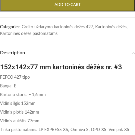
ADD TO CART
Categories:
Greito uždarymo kartoninės dėžės 427
,
Kartoninės dėžės
,
Kartoninės dėžės paštomatams
Description
152x142x77 mm kartoninės dėžės nr. #3
FEFCO 427 tipo
Banga:
E
Kartono storis:
~ 1,6 mm
Vidinis ilgis
152mm
Vidinis plotis
142mm
Vidinis aukštis
77mm
Tinka paštomatams: LP EXPRESS
XS
; Omniva
S
; DPD
XS
; Venipak
XS