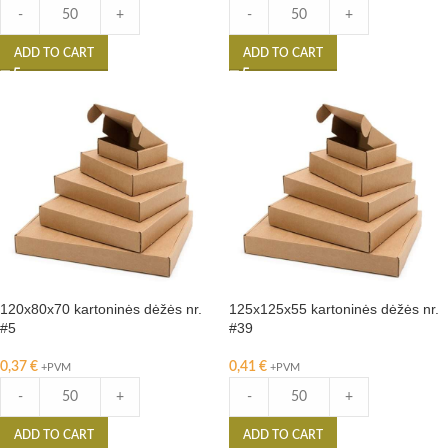
-
+
-
+
ADD TO CART
ADD TO CART
120x80x70 kartoninės dėžės nr.
125x125x55 kartoninės dėžės nr.
#5
#39
0,37
€
0,41
€
+PVM
+PVM
-
+
-
+
ADD TO CART
ADD TO CART