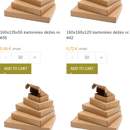
160x135x55 kartoninės dėžės nr.
160x160x120 kartoninės dėžės nr.
#35
#42
0,46
€
0,72
€
+PVM
+PVM
-
+
-
+
ADD TO CART
ADD TO CART