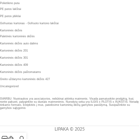
Polietileno puta
PE putos lakštai
PE putos įdėklai
Gofruotas kartonas - Gofruoto kartono lakštai
Kartoninės dėžės
Paletinės kartoninės dėžės
Kartoninės dėžės auto dalims
Kartoninės dėžės 201
Kartoninės dėžės 301
Kartoninės dėžės 409
Kartoninės dėžės paštomatams
Greito uždarymo kartoninės dėžės 427
Uncategorized
SVARBU: Nuotraukos yra asociatyvios, nebūtinai atitinka matmenis. Visada pamatuokite produktą, kurį
norite pakuoti, palyginkite su duotais matmenimis. Nurodyta seka yra ILGIS x PLOTIS x AUKŠTIS. Neradę
tinkamo formato, kreipkitės į mus, pateiksime kartoninių dėžių gamybos pasiūlymą. Susipažinkite su
gamybos sąlygomis
LIPAKA © 2025