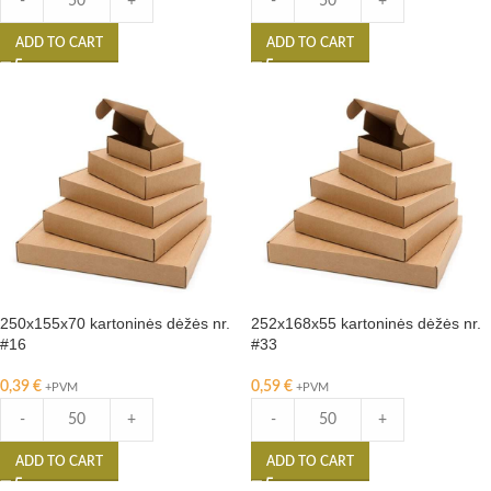
-
+
-
+
ADD TO CART
ADD TO CART
250x155x70 kartoninės dėžės nr.
252x168x55 kartoninės dėžės nr.
#16
#33
0,39
€
0,59
€
+PVM
+PVM
-
+
-
+
ADD TO CART
ADD TO CART