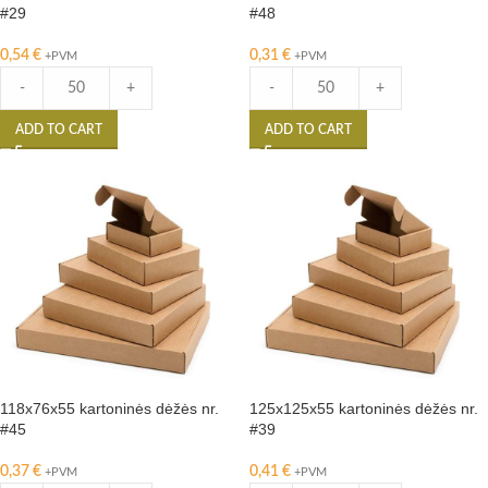
#29
#48
0,54
€
0,31
€
+PVM
+PVM
-
+
-
+
ADD TO CART
ADD TO CART
118x76x55 kartoninės dėžės nr.
125x125x55 kartoninės dėžės nr.
#45
#39
0,37
€
0,41
€
+PVM
+PVM