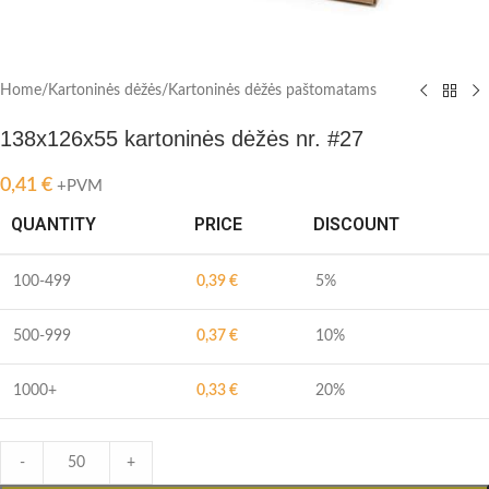
Home
/
Kartoninės dėžės
/
Kartoninės dėžės paštomatams
138x126x55 kartoninės dėžės nr. #27
0,41
€
+PVM
QUANTITY
PRICE
DISCOUNT
100-499
0,39
€
5%
500-999
0,37
€
10%
1000+
0,33
€
20%
-
+