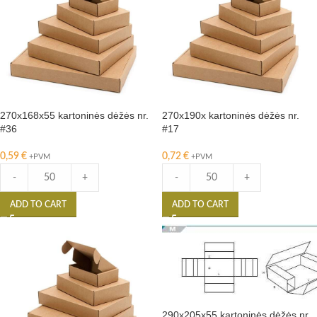
270x168x55 kartoninės dėžės nr.
270x190x kartoninės dėžės nr.
#36
#17
0,59
€
0,72
€
+PVM
+PVM
-
+
-
+
ADD TO CART
ADD TO CART
290x205x55 kartoninės dėžės nr.