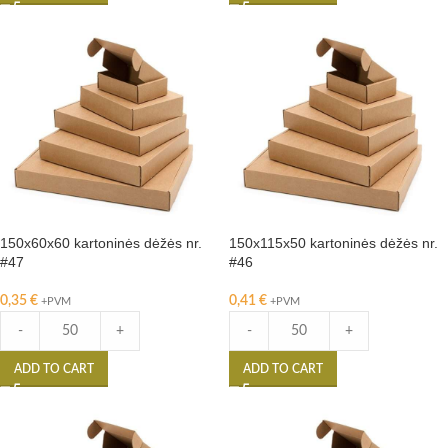
150x60x60 kartoninės dėžės nr.
150x115x50 kartoninės dėžės nr.
#47
#46
0,35
€
0,41
€
+PVM
+PVM
-
+
-
+
ADD TO CART
ADD TO CART