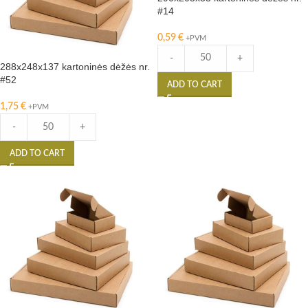
#14
0,59
€
+PVM
-
+
288x248x137 kartoninės dėžės nr.
#52
ADD TO CART
1,75
€
+PVM
-
+
ADD TO CART