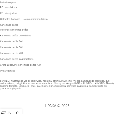
Polietileno puta
PE putos lakštai
PE putos įdėklai
Gofruotas kartonas - Gofruoto kartono lakštai
Kartoninės dėžės
Paletinės kartoninės dėžės
Kartoninės dėžės auto dalims
Kartoninės dėžės 201
Kartoninės dėžės 301
Kartoninės dėžės 409
Kartoninės dėžės paštomatams
Greito uždarymo kartoninės dėžės 427
Uncategorized
SVARBU: Nuotraukos yra asociatyvios, nebūtinai atitinka matmenis. Visada pamatuokite produktą, kurį
norite pakuoti, palyginkite su duotais matmenimis. Nurodyta seka yra ILGIS x PLOTIS x AUKŠTIS. Neradę
tinkamo formato, kreipkitės į mus, pateiksime kartoninių dėžių gamybos pasiūlymą. Susipažinkite su
gamybos sąlygomis
LIPAKA © 2025