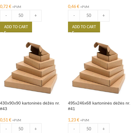
0,72
€
0,46
€
+PVM
+PVM
-
+
-
+
ADD TO CART
ADD TO CART
430x90x90 kartoninės dėžės nr.
495x246x68 kartoninės dėžės nr.
#43
#41
0,51
€
1,23
€
+PVM
+PVM
-
+
-
+