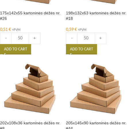
175x142x55 kartoninės dėžės nr.
198x132x63 kartoninės dėžės nr.
#26
#18
0,51
€
0,59
€
+PVM
+PVM
-
+
-
+
ADD TO CART
ADD TO CART
202x108x36 kartoninės dėžės nr.
205x145x90 kartoninės dėžės nr.
#8
#44