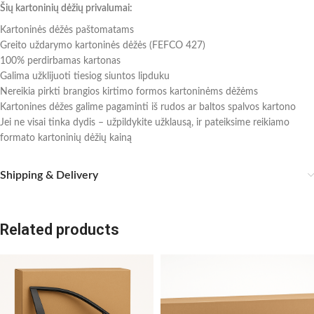
Šių kartoninių dėžių privalumai:
Kartoninės dėžės paštomatams
Greito uždarymo kartoninės dėžės (FEFCO 427)
100% perdirbamas kartonas
Galima užklijuoti tiesiog siuntos lipduku
Nereikia pirkti brangios kirtimo formos kartoninėms dėžėms
Kartonines dėžes galime pagaminti iš rudos ar baltos spalvos kartono
Jei ne visai tinka dydis – užpildykite užklausą, ir pateiksime reikiamo
formato kartoninių dėžių kainą
Shipping & Delivery
Related products