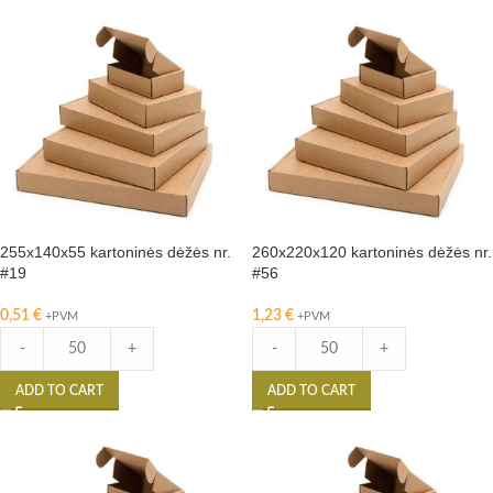
255x140x55 kartoninės dėžės nr.
260x220x120 kartoninės dėžės nr.
#19
#56
0,51
€
1,23
€
+PVM
+PVM
-
+
-
+
ADD TO CART
ADD TO CART