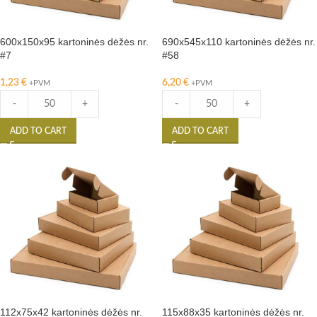
600x150x95 kartoninės dėžės nr.
690x545x110 kartoninės dėžės nr.
#7
#58
1,23
€
6,20
€
+PVM
+PVM
-
+
-
+
ADD TO CART
ADD TO CART
112x75x42 kartoninės dėžės nr.
115x88x35 kartoninės dėžės nr.