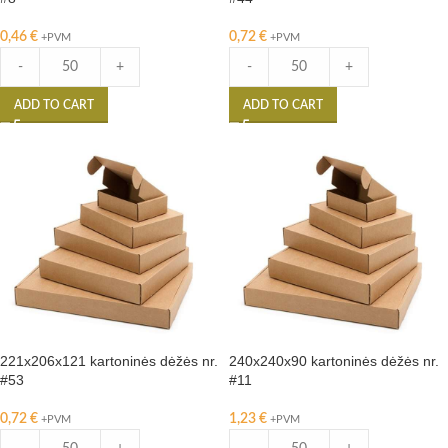
0,46
€
0,72
€
+PVM
+PVM
-
+
-
+
ADD TO CART
ADD TO CART
221x206x121 kartoninės dėžės nr.
240x240x90 kartoninės dėžės nr.
#53
#11
0,72
€
1,23
€
+PVM
+PVM