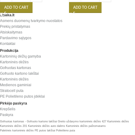
ADD TO CART
ADD TO CART
Lipaka.lt
Asmens duomenų tvarkymo nuostatos
Prekių pristatymas
Atsiskaitymas
Pardavimo sąlygos
Kontaktai
Produkcija
Kartoninių dėžių gamyba
Kartoninės dėžės
Gofruotas kartonas
Gofruoto kartono lakštai
Kartoninės dėžės
Medienos gaminiai
Stratocell puta
PE Polietileno putos įdėklai
Pirkėjo paskyra
Krepšelis
Paskyra
Gofruotas kartonas - Gofruoto kartono lakštai
Greito uždarymo kartoninės dėžės 427
Kartoninės dėžės
Kartoninės dėžės 201
Kartoninės dėžės auto dalims
Kartoninės dėžės paštomatams
Paletinės kartoninės dėžės
PE putos lakštai
Polietileno puta