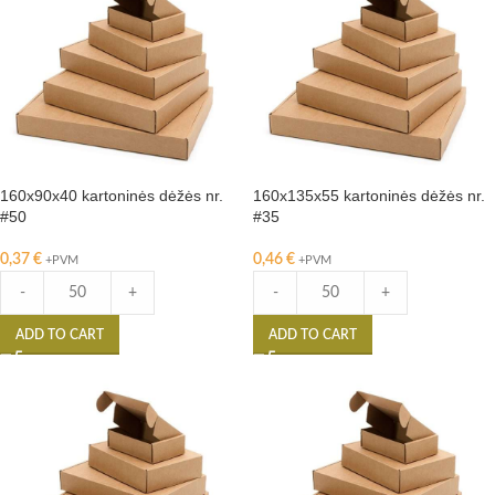
160x90x40 kartoninės dėžės nr.
160x135x55 kartoninės dėžės nr.
#50
#35
0,37
€
0,46
€
+PVM
+PVM
-
+
-
+
ADD TO CART
ADD TO CART