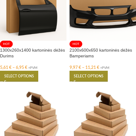
HOT
HOT
1300x260x1400 kartoninės dėžės
2100x600x650 kartoninės dėžės
Durims
Bamperiams
5,61
€
–
6,95
€
9,97
€
–
11,21
€
+PVM
+PVM
SELECT OPTIONS
SELECT OPTIONS