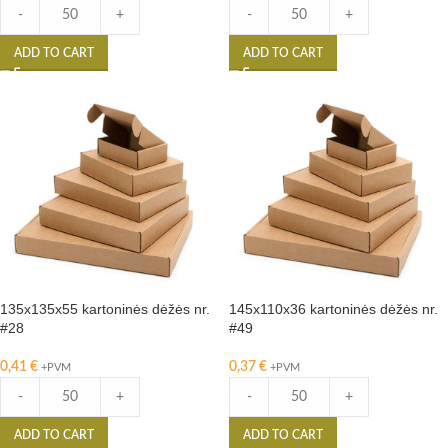
-
+
-
+
ADD TO CART
ADD TO CART
135x135x55 kartoninės dėžės nr.
145x110x36 kartoninės dėžės nr.
#28
#49
0,41
€
0,37
€
+PVM
+PVM
-
+
-
+
ADD TO CART
ADD TO CART