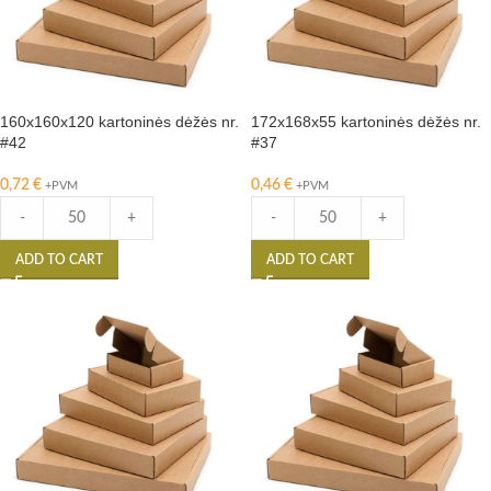
160x160x120 kartoninės dėžės nr.
172x168x55 kartoninės dėžės nr.
#42
#37
0,72
€
0,46
€
+PVM
+PVM
-
+
-
+
ADD TO CART
ADD TO CART