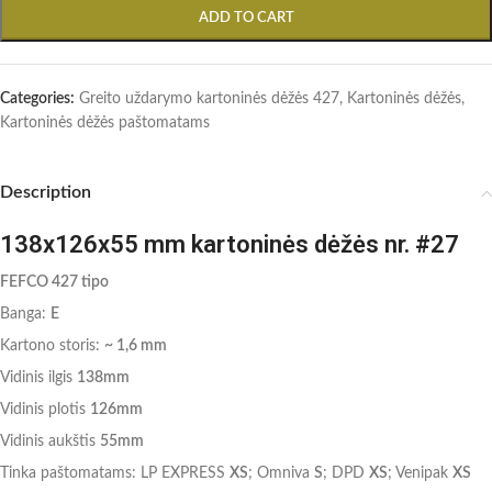
ADD TO CART
Categories:
Greito uždarymo kartoninės dėžės 427
,
Kartoninės dėžės
,
Kartoninės dėžės paštomatams
Description
138x126x55 mm kartoninės dėžės nr. #27
FEFCO 427 tipo
Banga:
E
Kartono storis:
~ 1,6 mm
Vidinis ilgis
138mm
Vidinis plotis
126mm
Vidinis aukštis
55mm
Tinka paštomatams: LP EXPRESS
XS
; Omniva
S
; DPD
XS
; Venipak
XS