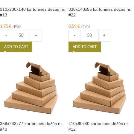
310x230x140 kartoninės dėžės nr.
330x140x55 kartoninės dėžės nr.
#13
#22
1,75
€
0,59
€
+PVM
+PVM
-
+
-
+
ADD TO CART
ADD TO CART
358x243x77 kartoninės dėžės nr.
410x90x40 kartoninės dėžės nr.
#40
#12