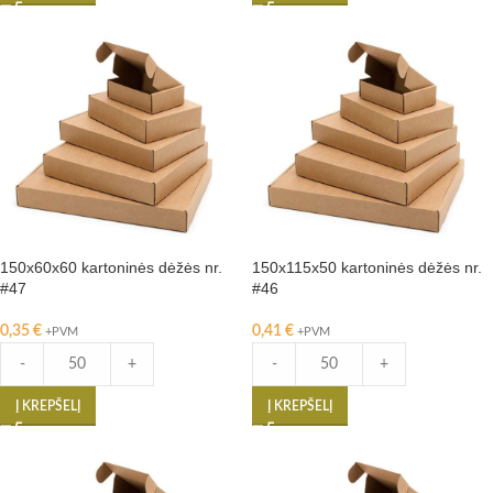
150x60x60 kartoninės dėžės nr.
150x115x50 kartoninės dėžės nr.
#47
#46
0,35
€
0,41
€
+PVM
+PVM
-
+
-
+
Į KREPŠELĮ
Į KREPŠELĮ