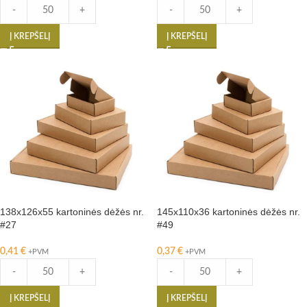
-
+
-
+
Į KREPŠELĮ
Į KREPŠELĮ
138x126x55 kartoninės dėžės nr.
145x110x36 kartoninės dėžės nr.
#27
#49
0,41
€
0,37
€
+PVM
+PVM
-
+
-
+
Į KREPŠELĮ
Į KREPŠELĮ