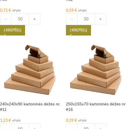
0,72
€
0,59
€
+PVM
+PVM
-
+
-
+
Į KREPŠELĮ
Į KREPŠELĮ
240x240x90 kartoninės dėžės nr.
250x155x70 kartoninės dėžės nr.
#11
#16
1,23
€
0,39
€
+PVM
+PVM