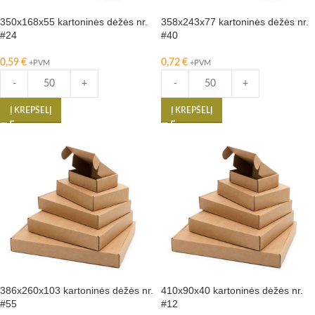
350x168x55 kartoninės dėžės nr.
358x243x77 kartoninės dėžės nr.
#24
#40
0,59
€
0,72
€
+PVM
+PVM
-
+
-
+
Į KREPŠELĮ
Į KREPŠELĮ
386x260x103 kartoninės dėžės nr.
410x90x40 kartoninės dėžės nr.
#55
#12