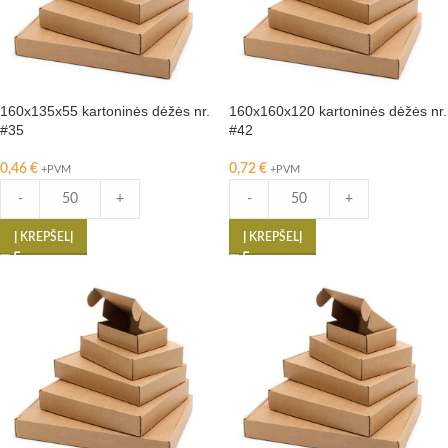
160x135x55 kartoninės dėžės nr.
160x160x120 kartoninės dėžės nr.
#35
#42
0,46
€
0,72
€
+PVM
+PVM
-
+
-
+
Į KREPŠELĮ
Į KREPŠELĮ