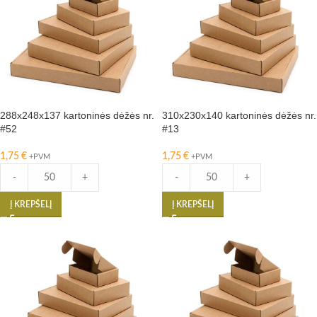
288x248x137 kartoninės dėžės nr.
310x230x140 kartoninės dėžės nr.
#52
#13
1,75
€
1,75
€
+PVM
+PVM
-
+
-
+
Į KREPŠELĮ
Į KREPŠELĮ