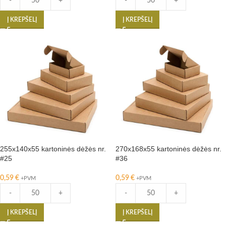
-
+
-
+
Į KREPŠELĮ
Į KREPŠELĮ
255x140x55 kartoninės dėžės nr.
270x168x55 kartoninės dėžės nr.
#25
#36
0,59
€
0,59
€
+PVM
+PVM
-
+
-
+
Į KREPŠELĮ
Į KREPŠELĮ