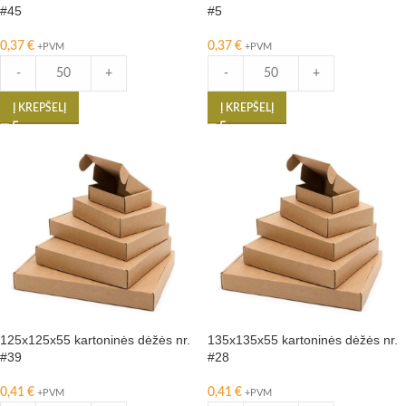
#45
#5
0,37
€
0,37
€
+PVM
+PVM
-
+
-
+
Į KREPŠELĮ
Į KREPŠELĮ
125x125x55 kartoninės dėžės nr.
135x135x55 kartoninės dėžės nr.
#39
#28
0,41
€
0,41
€
+PVM
+PVM