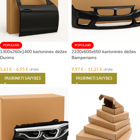
POPULIARI
POPULIARI
1300x260x1400 kartoninės dėžės
2100x600x650 kartoninės dėžės
Durims
Bamperiams
5,61
€
–
6,95
€
9,97
€
–
11,21
€
+PVM
+PVM
PASIRINKTI SAVYBES
PASIRINKTI SAVYBES