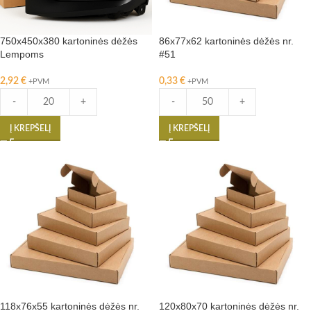
750x450x380 kartoninės dėžės
86x77x62 kartoninės dėžės nr.
Lempoms
#51
2,92
€
0,33
€
+PVM
+PVM
-
+
-
+
Į KREPŠELĮ
Į KREPŠELĮ
118x76x55 kartoninės dėžės nr.
120x80x70 kartoninės dėžės nr.