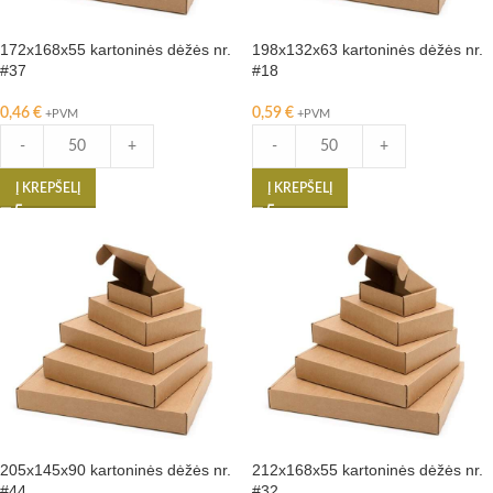
172x168x55 kartoninės dėžės nr.
198x132x63 kartoninės dėžės nr.
#37
#18
0,46
€
0,59
€
+PVM
+PVM
-
+
-
+
Į KREPŠELĮ
Į KREPŠELĮ
205x145x90 kartoninės dėžės nr.
212x168x55 kartoninės dėžės nr.
#44
#32