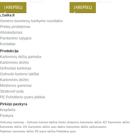
Į KREPŠELĮ
Į KREPŠELĮ
Lipaka.lt
Asmens duomenų tvarkymo nuostatos
Prekių pristatymas
Atsiskaitymas
Pardavimo sąlygos
Kontaktai
Produkcija
Kartoninių dėžių gamyba
Kartoninės dėžės
Gofruotas kartonas
Gofruoto kartono lakštai
Kartoninės dėžės
Medienos gaminiai
Stratocell puta
PE Polietileno putos įdėklai
Pirkėjo paskyra
Krepšelis
Paskyra
Gofruotas kartonas - Gofruoto kartono lakštai
Greito uždarymo kartoninės dėžės 427
Kartoninės dėžės
Kartoninės dėžės 201
Kartoninės dėžės auto dalims
Kartoninės dėžės paštomatams
Paletinės kartoninės dėžės
PE putos lakštai
Polietileno puta