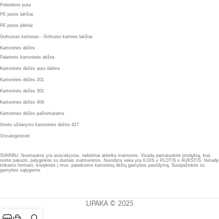
Polietileno puta
PE putos lakštai
PE putos įdėklai
Gofruotas kartonas - Gofruoto kartono lakštai
Kartoninės dėžės
Paletinės kartoninės dėžės
Kartoninės dėžės auto dalims
Kartoninės dėžės 201
Kartoninės dėžės 301
Kartoninės dėžės 409
Kartoninės dėžės paštomatams
Greito uždarymo kartoninės dėžės 427
Uncategorized
SVARBU: Nuotraukos yra asociatyvios, nebūtinai atitinka matmenis. Visada pamatuokite produktą, kurį
norite pakuoti, palyginkite su duotais matmenimis. Nurodyta seka yra ILGIS x PLOTIS x AUKŠTIS. Neradę
tinkamo formato, kreipkitės į mus, pateiksime kartoninių dėžių gamybos pasiūlymą. Susipažinkite su
gamybos sąlygomis
LIPAKA © 2025