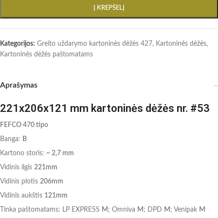
Į KREPŠELĮ
Kategorijos:
Greito uždarymo kartoninės dėžės 427
,
Kartoninės dėžės
,
Kartoninės dėžės paštomatams
Aprašymas
221x206x121 mm kartoninės dėžės nr. #53
FEFCO 470 tipo
Banga:
B
Kartono storis:
~ 2,7 mm
Vidinis ilgis
221mm
Vidinis plotis
206mm
Vidinis aukštis
121mm
Tinka paštomatams: LP EXPRESS
M
; Omniva
M
; DPD
M
; Venipak
M