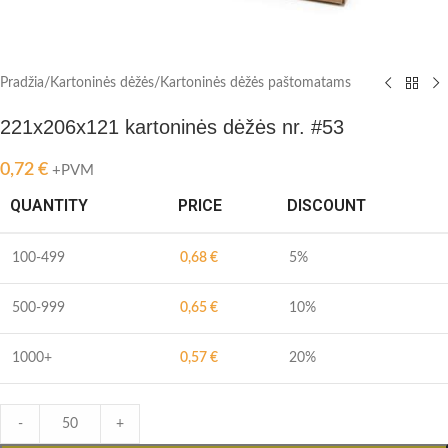
Pradžia
/
Kartoninės dėžės
/
Kartoninės dėžės paštomatams
221x206x121 kartoninės dėžės nr. #53
0,72
€
+PVM
QUANTITY
PRICE
DISCOUNT
100-499
0,68
€
5%
500-999
0,65
€
10%
1000+
0,57
€
20%
-
+