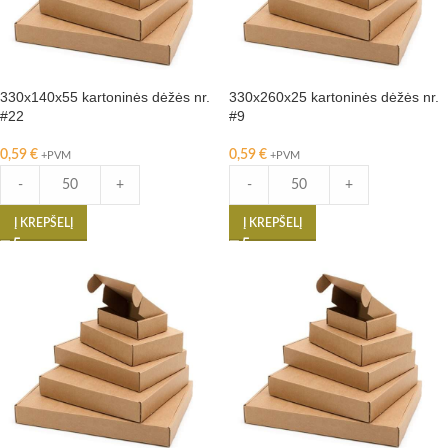
330x140x55 kartoninės dėžės nr.
330x260x25 kartoninės dėžės nr.
#22
#9
0,59
€
0,59
€
+PVM
+PVM
-
+
-
+
Į KREPŠELĮ
Į KREPŠELĮ