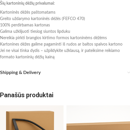
Šių kartoninių dėžių privalumai:
Kartoninės dėžės paštomatams
Greito uždarymo kartoninės dėžės (FEFCO 470)
100% perdirbamas kartonas
Galima užklijuoti tiesiog siuntos lipduku
Nereikia pirkti brangios kirtimo formos kartoninėms dėžėms
Kartonines dėžes galime pagaminti iš rudos ar baltos spalvos kartono
Jei ne visai tinka dydis – užpildykite užklausą, ir pateiksime reikiamo
formato kartoninių dėžių kainą
Shipping & Delivery
Panašūs produktai