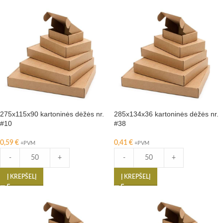
275x115x90 kartoninės dėžės nr.
285x134x36 kartoninės dėžės nr.
#10
#38
0,59
€
0,41
€
+PVM
+PVM
-
+
-
+
Į KREPŠELĮ
Į KREPŠELĮ