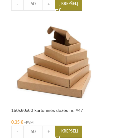
Į KREPŠELĮ
-
+
150x60x60 kartoninės dėžės nr. #47
0,35
€
+PVM
Į KREPŠELĮ
-
+