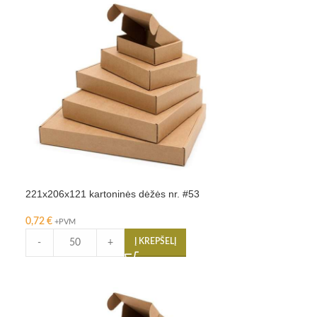
221x206x121 kartoninės dėžės nr. #53
0,72
€
+PVM
Į KREPŠELĮ
-
+