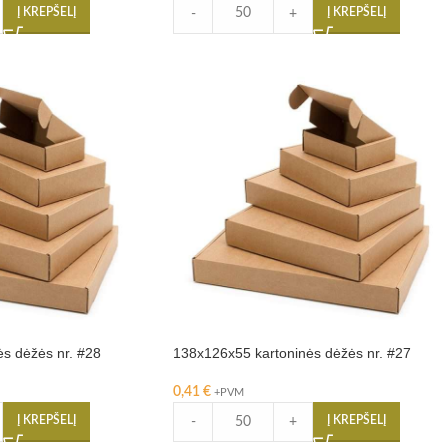
Į KREPŠELĮ
Į KREPŠELĮ
-
+
s dėžės nr. #28
138x126x55 kartoninės dėžės nr. #27
0,41
€
+PVM
Į KREPŠELĮ
Į KREPŠELĮ
-
+