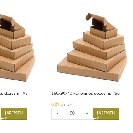
s dėžės nr. #3
160x90x40 kartoninės dėžės nr. #50
0,37
€
+PVM
Į KREPŠELĮ
Į KREPŠELĮ
-
+