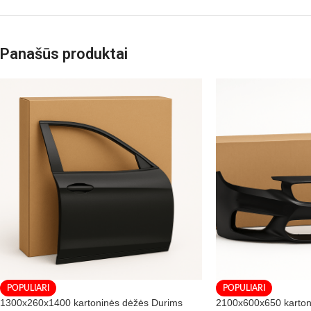
Panašūs produktai
POPULIARI
POPULIARI
1300x260x1400 kartoninės dėžės Durims
2100x600x650 karto