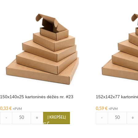
150x140x25 kartoninės dėžės nr. #23
152x142x77 kartoninė
0,33
€
0,59
€
+PVM
+PVM
Į KREPŠELĮ
-
+
-
+