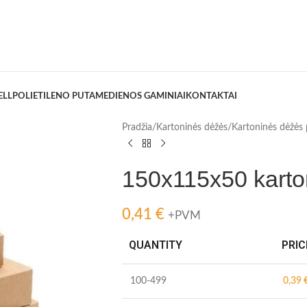
ELL
POLIETILENO PUTA
MEDIENOS GAMINIAI
KONTAKTAI
Pradžia
/
Kartoninės dėžės
/
Kartoninės dėžės
150x115x50 karto
0,41
€
+PVM
QUANTITY
PRIC
100-499
0,39