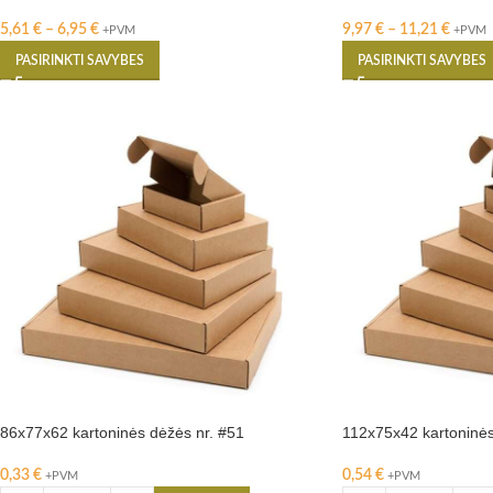
5,61
€
–
6,95
€
9,97
€
–
11,21
€
+PVM
+PVM
PASIRINKTI SAVYBES
PASIRINKTI SAVYBES
86x77x62 kartoninės dėžės nr. #51
112x75x42 kartoninės
0,33
€
0,54
€
+PVM
+PVM