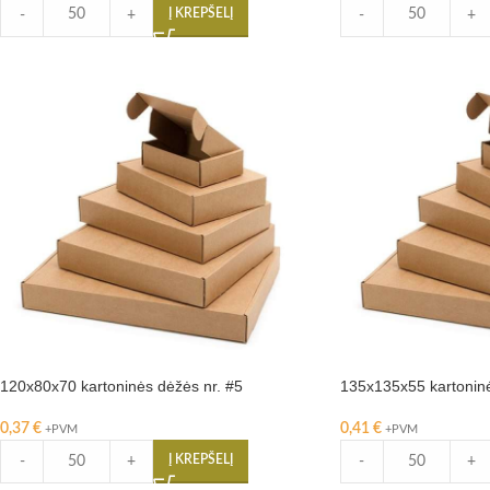
Į KREPŠELĮ
-
+
-
+
120x80x70 kartoninės dėžės nr. #5
135x135x55 kartoninė
0,37
€
0,41
€
+PVM
+PVM
Į KREPŠELĮ
-
+
-
+