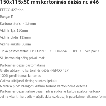
150x115x50 mm kartoninės dėžės nr. #46
FEFCO 427 tipo
Banga:
E
Kartono storis:
~ 1,6 mm
Vidinis ilgis
150mm
Vidinis plotis
115mm
Vidinis aukštis
50mm
Tinka paštomatams: LP EXPRESS
XS
; Omniva
S
; DPD
XS
; Venipak
XS
Šių kartoninių dėžių privalumai:
Kartoninės dėžės paštomatams
Greito uždarymo kartoninės dėžės (FEFCO 427)
100% perdirbamas kartonas
Galima užklijuoti tiesiog siuntos lipduku
Nereikia pirkti brangios kirtimo formos kartoninėms dėžėms
Kartonines dėžes galime pagaminti iš rudos ar baltos spalvos kartono
Jei ne visai tinka dydis – užpildykite užklausą, ir pateiksime reikiamo for