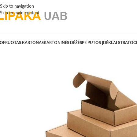
Skip to navigation
Skip to main content
OFRUOTAS KARTONAS
KARTONINĖS DĖŽĖS
PE PUTOS ĮDĖKLAI STRATOC