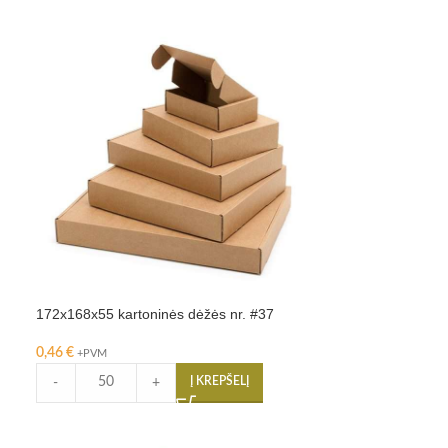
172x168x55 kartoninės dėžės nr. #37
0,46
€
+PVM
Į KREPŠELĮ
-
+