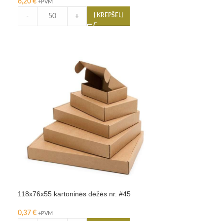
6,20
€
+PVM
Į KREPŠELĮ
-
+
118x76x55 kartoninės dėžės nr. #45
0,37
€
+PVM