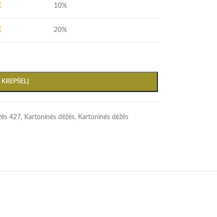
€
10%
€
20%
Į KREPŠELĮ
žės 427
,
Kartoninės dėžės
,
Kartoninės dėžės