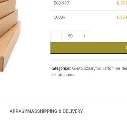
500-999
0,37
1000+
0,33
-
+
Kategorijos:
Greito uždarymo kartoninės dė
paštomatams
APRAŠYMAS
SHIPPING & DELIVERY