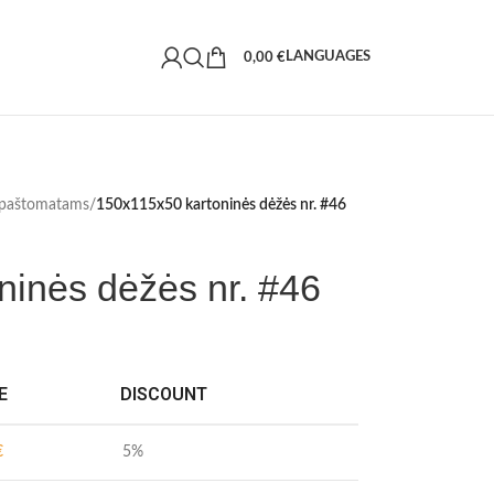
LANGUAGES
0,00
€
 paštomatams
/
150x115x50 kartoninės dėžės nr. #46
ninės dėžės nr. #46
E
DISCOUNT
€
5%