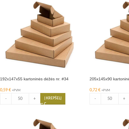
192x147x55 kartoninės dėžės nr. #34
205x145x90 kartoninė
0,59
€
0,72
€
+PVM
+PVM
Į KREPŠELĮ
-
+
-
+