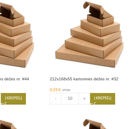
s dėžės nr. #44
212x168x55 kartoninės dėžės nr. #32
0,59
€
+PVM
Į KREPŠELĮ
Į KREPŠELĮ
-
+