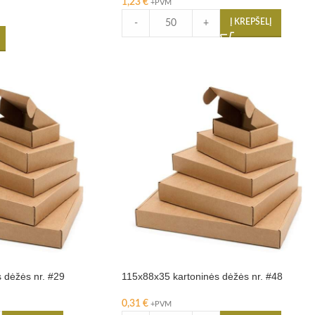
1,23
€
+PVM
Į KREPŠELĮ
-
+
 dėžės nr. #29
115x88x35 kartoninės dėžės nr. #48
0,31
€
+PVM