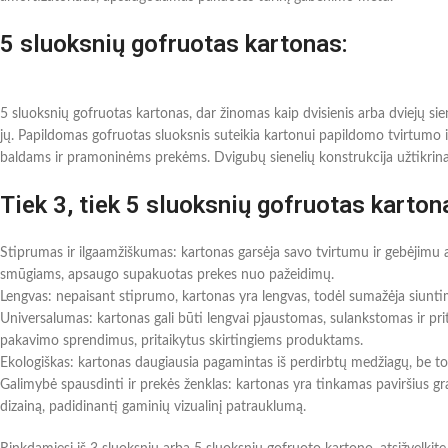
5 sluoksnių gofruotas kartonas:
5 sluoksnių gofruotas kartonas, dar žinomas kaip dvisienis arba dviejų siene
jų. Papildomas gofruotas sluoksnis suteikia kartonui papildomo tvirtumo i
baldams ir pramoninėms prekėms. Dvigubų sienelių konstrukcija užtikrina
Tiek 3, tiek 5 sluoksnių gofruotas kartona
Stiprumas ir ilgaamžiškumas: kartonas garsėja savo tvirtumu ir gebėjimu atl
smūgiams, apsaugo supakuotas prekes nuo pažeidimų.
Lengvas: nepaisant stiprumo, kartonas yra lengvas, todėl sumažėja siunt
Universalumas: kartonas gali būti lengvai pjaustomas, sulankstomas ir prita
pakavimo sprendimus, pritaikytus skirtingiems produktams.
Ekologiškas: kartonas daugiausia pagamintas iš perdirbtų medžiagų, be to
Galimybė spausdinti ir prekės ženklas: kartonas yra tinkamas paviršius graf
dizainą, padidinantį gaminių vizualinį patrauklumą.