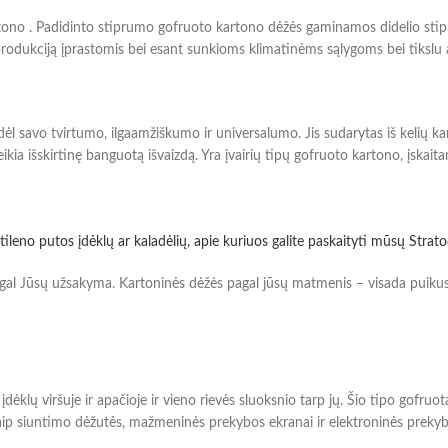
rtono . Padidinto stiprumo gofruoto kartono dėžės gaminamos didelio sti
produkciją įprastomis bei esant sunkioms klimatinėms sąlygoms bei tikslu
 savo tvirtumo, ilgaamžiškumo ir universalumo. Jis sudarytas iš kelių karton
kia išskirtinę banguotą išvaizdą. Yra įvairių tipų gofruoto kartono, įskaitan
tileno putos įdėklų ar kaladėlių, apie kuriuos galite paskaityti mūsų Strato
gal Jūsų užsakyma. Kartoninės dėžės pagal jūsų matmenis – visada puiku
įdėklų viršuje ir apačioje ir vieno rievės sluoksnio tarp jų. Šio tipo gofru
p siuntimo dėžutės, mažmeninės prekybos ekranai ir elektroninės prekybos