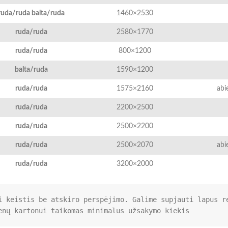
ruda/ruda balta/ruda
1460×2530
ruda/ruda
2580×1770
ruda/ruda
800×1200
balta/ruda
1590×1200
ruda/ruda
1575×2160
abi
ruda/ruda
2200×2500
ruda/ruda
2500×2200
ruda/ruda
2500×2070
abi
ruda/ruda
3200×2000
i keistis be atskiro perspėjimo. Galime supjauti lapus re
enų kartonui taikomas minimalus užsakymo kiekis