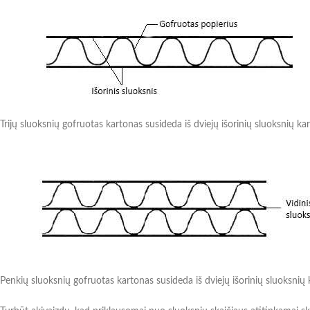
Trijų sluoksnių gofruotas kartonas susideda iš dviejų išorinių sluoksnių ka
Penkių sluoksnių gofruotas kartonas susideda iš dviejų išorinių sluoksnių 