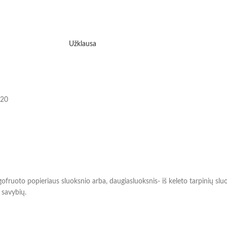
Užklausa
620
 gofruoto popieriaus sluoksnio arba, daugiasluoksnis- iš keleto tarpinių sl
 savybių.