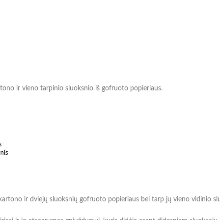
rtono ir vieno tarpinio sluoksnio iš gofruoto popieriaus.
kartono ir dviejų sluoksnių gofruoto popieriaus bei tarp jų vieno vidinio s