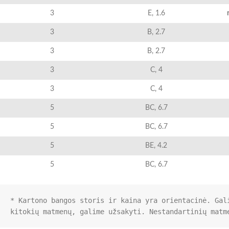
3
E, 1.6
3
B, 2.7
3
B, 2.7
3
C, 4
3
C, 4
5
BC, 6.7
5
BC, 6.7
5
BE, 4.2
5
BC, 6.7
* Kartono bangos storis ir kaina yra orientacinė. Gal
kitokių matmenų, galime užsakyti. Nestandartinių matm