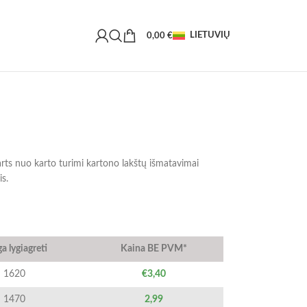
LIETUVIŲ
0,00
€
karts nuo karto turimi kartono lakštų išmatavimai
is.
a lygiagreti
Kaina BE PVM*
1620
€3,40
1470
2,99