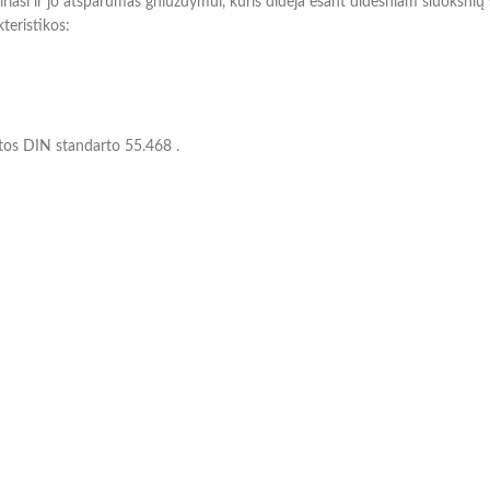
riasi ir jo atsparumas gniuždymui, kuris didėja esant didesniam sluoksnių 
teristikos:
žtos DIN standarto 55.468 .