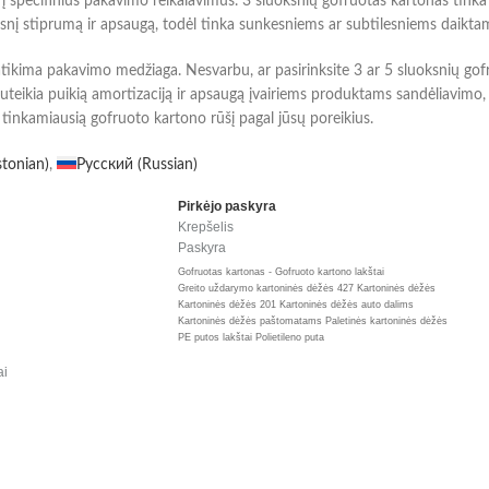
e į specifinius pakavimo reikalavimus. 3 sluoksnių gofruotas kartonas tink
esnį stiprumą ir apsaugą, todėl tinka sunkesniems ar subtilesniems daikt
atikima pakavimo medžiaga. Nesvarbu, ar pasirinksite 3 ar 5 sluoksnių gofr
s suteikia puikią amortizaciją ir apsaugą įvairiems produktams sandėliavi
inkamiausią gofruoto kartono rūšį pagal jūsų poreikius.
stonian
)
Русский
(
Russian
)
Pirkėjo paskyra
Krepšelis
Paskyra
Gofruotas kartonas - Gofruoto kartono lakštai
Greito uždarymo kartoninės dėžės 427
Kartoninės dėžės
Kartoninės dėžės 201
Kartoninės dėžės auto dalims
Kartoninės dėžės paštomatams
Paletinės kartoninės dėžės
PE putos lakštai
Polietileno puta
ai