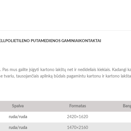
ELL
POLIETILENO PUTA
MEDIENOS GAMINIAI
KONTAKTAI
Pas mus galite įsigyti kartono lakštų net ir nedideliais kiekiais. Kadangi 
me tvariu, tausojančiais aplinką būdais pagamintu kartonu ir kartono lakšta
Spalva
Formatas
Bang
ruda/ruda
2420×1620
ruda/ruda
1470×2160