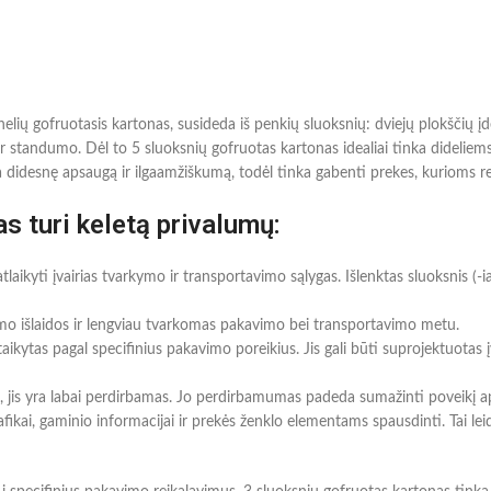
lių gofruotasis kartonas, susideda iš penkių sluoksnių: dviejų plokščių įdėk
r standumo. Dėl to 5 sluoksnių gofruotas kartonas idealiai tinka dideliem
 didesnę apsaugą ir ilgaamžiškumą, todėl tinka gabenti prekes, kurioms 
s turi keletą privalumų:
aikyti įvairias tvarkymo ir transportavimo sąlygas. Išlenktas sluoksnis (-i
imo išlaidos ir lengviau tvarkomas pakavimo bei transportavimo metu.
ikytas pagal specifinius pakavimo poreikius. Jis gali būti suprojektuotas įv
, jis yra labai perdirbamas. Jo perdirbamumas padeda sumažinti poveikį ap
ikai, gaminio informacijai ir prekės ženklo elementams spausdinti. Tai leid