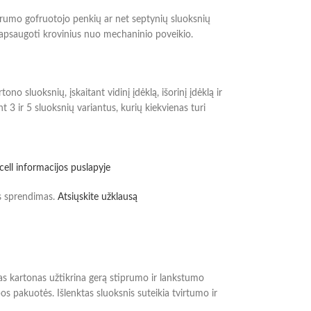
prumo gofruotojo penkių ar net septynių sluoksnių
 apsaugoti krovinius nuo mechaninio poveikio.
o sluoksnių, įskaitant vidinį įdėklą, išorinį įdėklą ir
t 3 ir 5 sluoksnių variantus, kurių kiekvienas turi
cell informacijos puslapyje
s sprendimas.
Atsiųskite užklausą
otas kartonas užtikrina gerą stiprumo ir lankstumo
 pakuotės. Išlenktas sluoksnis suteikia tvirtumo ir