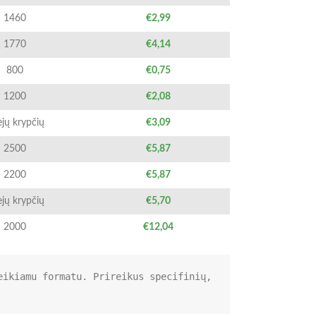
1460
€2,99
1770
€4,14
800
€0,75
1200
€2,08
ejų krypčių
€3,09
2500
€5,87
2200
€5,87
ejų krypčių
€5,70
2000
€12,04
ikiamu formatu. Prireikus specifinių, 