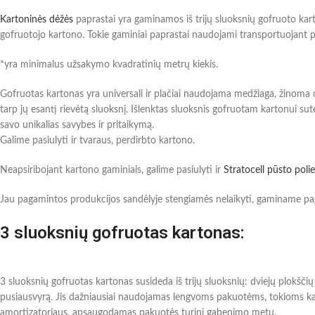
Kartoninės dėžės
paprastai yra gaminamos iš trijų sluoksnių gofruoto ka
gofruotojo kartono. Tokie gaminiai paprastai naudojami transportuojant 
*yra minimalus užsakymo kvadratinių metrų kiekis.
Gofruotas kartonas yra universali ir plačiai naudojama medžiaga, žinoma dėl
tarp jų esantį rievėtą sluoksnį. Išlenktas sluoksnis gofruotam kartonui sutei
savo unikalias savybes ir pritaikymą.
Galime pasiulyti ir tvaraus, perdirbto kartono.
Neapsiribojant kartono gaminiais, galime pasiulyti ir
Stratocell pūsto polie
Jau pagamintos produkcijos sandėlyje stengiamės nelaikyti, gaminame pa
3 sluoksnių gofruotas kartonas:
3 sluoksnių gofruotas kartonas susideda iš trijų sluoksnių: dviejų plokščių 
pusiausvyrą. Jis dažniausiai naudojamas lengvoms pakuotėms, tokioms kai
amortizatoriaus, apsaugodamas pakuotės turinį gabenimo metu.