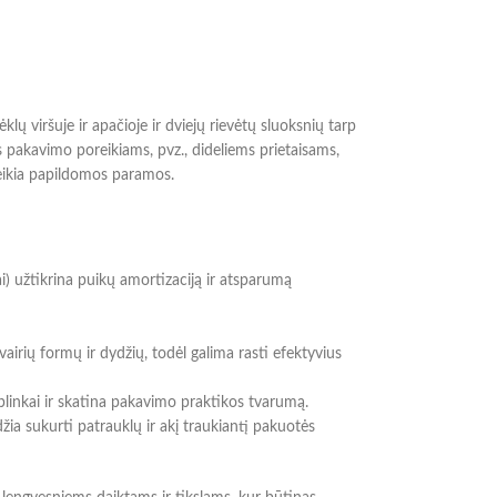
lų viršuje ir apačioje ir dviejų rievėtų sluoksnių tarp
s pakavimo poreikiams, pvz., dideliems prietaisams,
reikia papildomos paramos.
ai) užtikrina puikų amortizaciją ir atsparumą
airių formų ir dydžių, todėl galima rasti efektyvius
linkai ir skatina pakavimo praktikos tvarumą.
žia sukurti patrauklų ir akį traukiantį pakuotės