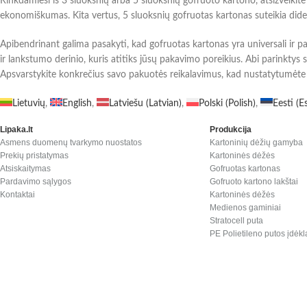
Rinkdamiesi iš 3 sluoksnių arba 5 sluoksnių gofruoto kartono, atsižvelkit
ekonomiškumas. Kita vertus, 5 sluoksnių gofruotas kartonas suteikia did
Apibendrinant galima pasakyti, kad gofruotas kartonas yra universali ir p
ir lankstumo derinio, kuris atitiks jūsų pakavimo poreikius. Abi parinkty
Apsvarstykite konkrečius savo pakuotės reikalavimus, kad nustatytumėte t
Lietuvių
English
Latviešu
(
Latvian
)
Polski
(
Polish
)
Eesti
(
E
Lipaka.lt
Produkcija
Asmens duomenų tvarkymo nuostatos
Kartoninių dėžių gamyba
Prekių pristatymas
Kartoninės dėžės
Atsiskaitymas
Gofruotas kartonas
Pardavimo sąlygos
Gofruoto kartono lakštai
Kontaktai
Kartoninės dėžės
Medienos gaminiai
Stratocell puta
PE Polietileno putos įdėkl