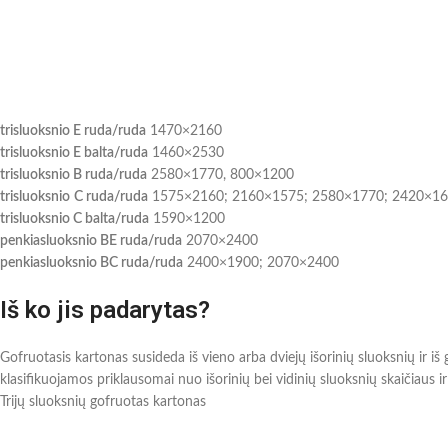
trisluoksnio E ruda/ruda
1470×2160
trisluoksnio E balta/ruda
1460×2530
trisluoksnio B ruda/ruda
2580×1770, 800×1200
trisluoksnio
C ruda/ruda
1575×2160; 2160×1575; 2580×1770; 2420×1
trisluoksnio C balta/ruda
1590×1200
penkiasluoksnio BE ruda/ruda
2070×2400
penkiasluoksnio BC ruda/ruda
2400×1900; 2070×2400
Iš ko jis padarytas?
Gofruotasis kartonas susideda iš vieno arba dviejų išorinių sluoksnių ir iš
klasifikuojamos priklausomai nuo išorinių bei vidinių sluoksnių skaičiaus ir
Trijų sluoksnių gofruotas kartonas