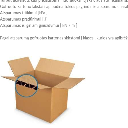
Turbūt akivaizdu, kad priklausomai nuo sluoksnių skaičiaus atitinkamai ski
Gofruoto kartono lakštai i apibudina tokios pagrindinės atsparumo charak
Atsparumas trūkimui [kPa ]
Atsparumas pradūrimui [ J]
Atsparumas išilginiam gniuždymui [ kN / m ]
Pagal atsparumą gofruotas kartonas skirstomi į klases , kurios yra apibrė