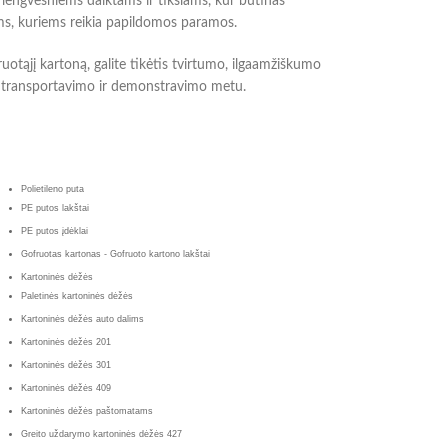
a lengvesniems daiktams ir tikslams, kur būtinas
ams, kuriems reikia papildomos paramos.
uotąjį kartoną, galite tikėtis tvirtumo, ilgaamžiškumo
mo, transportavimo ir demonstravimo metu.
Polietileno puta
PE putos lakštai
PE putos įdėklai
Gofruotas kartonas - Gofruoto kartono lakštai
Kartoninės dėžės
Paletinės kartoninės dėžės
Kartoninės dėžės auto dalims
Kartoninės dėžės 201
Kartoninės dėžės 301
Kartoninės dėžės 409
Kartoninės dėžės paštomatams
Greito uždarymo kartoninės dėžės 427