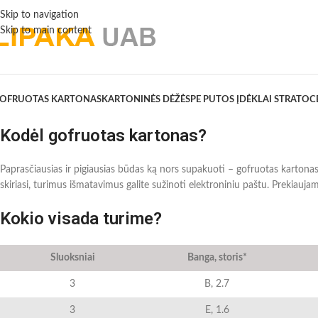
Skip to navigation
Skip to main content
OFRUOTAS KARTONAS
KARTONINĖS DĖŽĖS
PE PUTOS ĮDĖKLAI STRATOC
Kodėl gofruotas kartonas?
Paprasčiausias ir pigiausias būdas ką nors supakuoti – gofruotas kartonas. 
skiriasi, turimus išmatavimus galite sužinoti elektroniniu paštu. Prekiauja
Kokio visada turime?
Sluoksniai
Banga, storis*
3
B, 2.7
3
E, 1.6