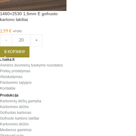
1460×2530 1,6mm E gofruoto
kartono lakštai
2,99
€
+PVM
-
+
В КОРЗИНУ
Lipaka.lt
Asmens duomenų tvarkymo nuostatos
Prekių pristatymas
Atsiskaitymas
Pardavimo sąlygos
Kontaktai
Produkcija
Kartoninių dėžių gamyba
Kartoninės dėžės
Gofruotas kartonas
Gofruoto kartono lakštai
Kartoninės dėžės
Medienos gaminiai
Stratocell puta