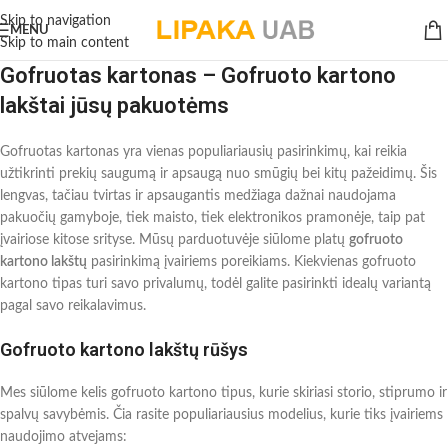
Skip to navigation
MENU
Skip to main content
Gofruotas kartonas – Gofruoto kartono
lakštai jūsų pakuotėms
Gofruotas kartonas yra vienas populiariausių pasirinkimų, kai reikia
užtikrinti prekių saugumą ir apsaugą nuo smūgių bei kitų pažeidimų. Šis
lengvas, tačiau tvirtas ir apsaugantis medžiaga dažnai naudojama
pakuočių gamyboje, tiek maisto, tiek elektronikos pramonėje, taip pat
įvairiose kitose srityse. Mūsų parduotuvėje siūlome platų
gofruoto
kartono lakštų
pasirinkimą įvairiems poreikiams. Kiekvienas gofruoto
kartono tipas turi savo privalumų, todėl galite pasirinkti idealų variantą
pagal savo reikalavimus.
Gofruoto kartono lakštų rūšys
Mes siūlome kelis gofruoto kartono tipus, kurie skiriasi storio, stiprumo ir
spalvų savybėmis. Čia rasite populiariausius modelius, kurie tiks įvairiems
naudojimo atvejams: