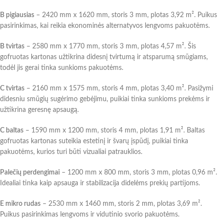
B pigiausias
– 2420 mm x 1620 mm, storis 3 mm, plotas 3,92 m². Puikus
pasirinkimas, kai reikia ekonominės alternatyvos lengvoms pakuotėms.
B tvirtas
– 2580 mm x 1770 mm, storis 3 mm, plotas 4,57 m². Šis
gofruotas kartonas užtikrina didesnį tvirtumą ir atsparumą smūgiams,
todėl jis gerai tinka sunkioms pakuotėms.
C tvirtas
– 2160 mm x 1575 mm, storis 4 mm, plotas 3,40 m². Pasižymi
didesniu smūgių sugėrimo gebėjimu, puikiai tinka sunkioms prekėms ir
užtikrina geresnę apsaugą.
C baltas
– 1590 mm x 1200 mm, storis 4 mm, plotas 1,91 m². Baltas
gofruotas kartonas suteikia estetinį ir švarų įspūdį, puikiai tinka
pakuotėms, kurios turi būti vizualiai patrauklios.
Palečių perdengimai
– 1200 mm x 800 mm, storis 3 mm, plotas 0,96 m².
Idealiai tinka kaip apsauga ir stabilizacija didelėms prekių partijoms.
E mikro rudas
– 2530 mm x 1460 mm, storis 2 mm, plotas 3,69 m².
Puikus pasirinkimas lengvoms ir vidutinio svorio pakuotėms.