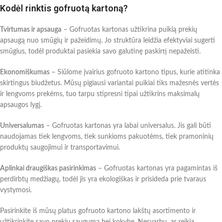
Kodėl rinktis gofruotą kartoną?
Tvirtumas ir apsauga
– Gofruotas kartonas užtikrina puikią prekių
apsaugą nuo smūgių ir pažeidimų. Jo struktūra leidžia efektyviai sugerti
smūgius, todėl produktai pasiekia savo galutinę paskirtį nepažeisti.
Ekonomiškumas
– Siūlome įvairius gofruoto kartono tipus, kurie atitinka
skirtingus biudžetus. Mūsų pigiausi variantai puikiai tiks mažesnės vertės
ir lengvoms prekėms, tuo tarpu stipresni tipai užtikrins maksimalų
apsaugos lygį.
Universalumas
– Gofruotas kartonas yra labai universalus. Jis gali būti
naudojamas tiek lengvoms, tiek sunkioms pakuotėms, tiek pramoninių
produktų saugojimui ir transportavimui.
Aplinkai draugiškas pasirinkimas
– Gofruotas kartonas yra pagamintas iš
perdirbtų medžiagų, todėl jis yra ekologiškas ir prisideda prie tvaraus
vystymosi.
Pasirinkite iš mūsų platus gofruoto kartono lakštų asortimento ir