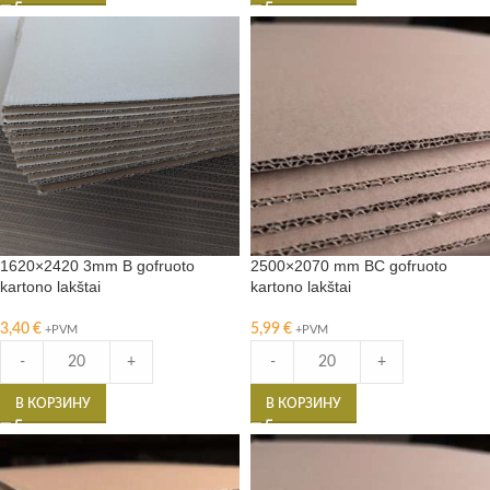
1620×2420 3mm B gofruoto
2500×2070 mm BC gofruoto
kartono lakštai
kartono lakštai
3,40
€
5,99
€
+PVM
+PVM
-
+
-
+
В КОРЗИНУ
В КОРЗИНУ