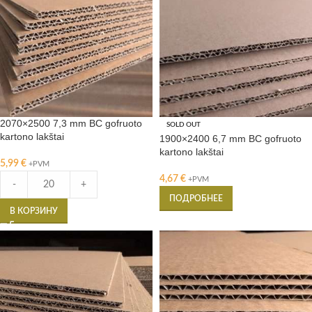
2070×2500 7,3 mm BC gofruoto
SOLD OUT
kartono lakštai
1900×2400 6,7 mm BC gofruoto
kartono lakštai
5,99
€
+PVM
4,67
€
+PVM
-
+
ПОДРОБНЕЕ
В КОРЗИНУ