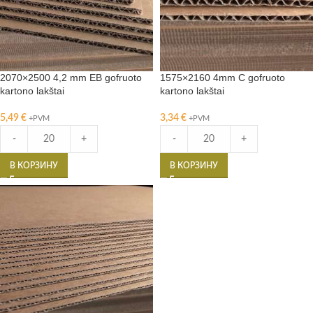
2070×2500 4,2 mm EB gofruoto
1575×2160 4mm C gofruoto
kartono lakštai
kartono lakštai
5,49
€
3,34
€
+PVM
+PVM
-
+
-
+
В КОРЗИНУ
В КОРЗИНУ