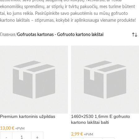
užtikrinkite savo prekių saugumą bei kokybę. Nesvarbu, ar reikia
ekonomiškų sprendimų, ar stiprių ir tvirtų pakuočių, mes turime būtent
tai, ko jums reikia. Pasirūpinkite savo pakuotėmis su mūsų gofruoto
kartono lakštais – stiprumas, kokybė ir aplinkosauga viename produkte!
Главная
/
Gofruotas kartonas - Gofruoto kartono lakštai
Premium kartoninis užpildas
1460×2530 1,6mm E gofruoto
kartono lakštai balti
13,00
€
+PVM
2,99
€
+PVM
-
+