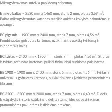
Mikrogoferavimas suteikia papildomą stiprumą.
E mikro baltas
– 2530 mm x 1460 mm, storis 2 mm, plotas 3,69 m².
Baltas mikrogoferuotas kartonas suteikia aukštos kokybės pakuotėms ir
apsaugai.
BC pigesnis
– 1900 mm x 2400 mm, storis 7 mm, plotas 4,56 m².
Kombinuotas gofruotas kartonas, užtikrinantis aukštą tvirtumą ir
ekonomišką kainą.
BC tvirtas
– 2400 mm x 1900 mm, storis 7 mm, plotas 4,56 m². Stiprus
ir tvirtas gofruotas kartonas, puikiai tinka labai sunkioms pakuotėms.
BE 1900
– 1900 mm x 2400 mm, storis 5 mm, plotas 4,56 m². Tvirtas ir
universalus gofruotas kartonas, puikiai tinkantis įvairiems pramoniniams
tikslams.
BC 3200
– 3200 mm x 2000 mm, storis 7 mm, plotas 6,40 m². Didelis
lakštų dydis ir storis užtikrina didelį tvirtumą, idealus pasirinkimas
pramoninėms pakuotėms ir didelėms prekėms.