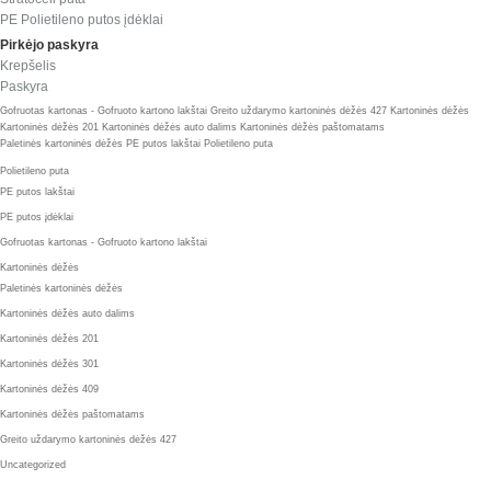
PE Polietileno putos įdėklai
Pirkėjo paskyra
Krepšelis
Paskyra
Gofruotas kartonas - Gofruoto kartono lakštai
Greito uždarymo kartoninės dėžės 427
Kartoninės dėžės
Kartoninės dėžės 201
Kartoninės dėžės auto dalims
Kartoninės dėžės paštomatams
Paletinės kartoninės dėžės
PE putos lakštai
Polietileno puta
Polietileno puta
PE putos lakštai
PE putos įdėklai
Gofruotas kartonas - Gofruoto kartono lakštai
Kartoninės dėžės
Paletinės kartoninės dėžės
Kartoninės dėžės auto dalims
Kartoninės dėžės 201
Kartoninės dėžės 301
Kartoninės dėžės 409
Kartoninės dėžės paštomatams
Greito uždarymo kartoninės dėžės 427
Uncategorized