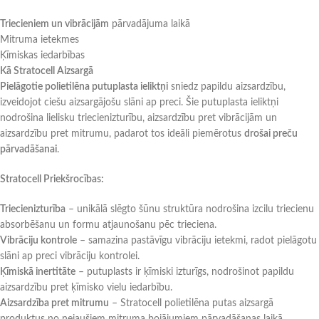
Triecieniem un vibrācijām
pārvadājuma laikā
Mitruma ietekmes
Ķīmiskas iedarbības
Kā Stratocell Aizsargā
Pielāgotie polietilēna putuplasta ieliktņi
sniedz papildu aizsardzību,
izveidojot ciešu aizsargājošu slāni ap preci. Šie putuplasta ieliktņi
nodrošina lielisku triecienizturību, aizsardzību pret vibrācijām un
aizsardzību pret mitrumu, padarot tos ideāli piemērotus
drošai preču
pārvadāšanai
.
Stratocell Priekšrocības:
Triecienizturība
– unikālā slēgto šūnu struktūra nodrošina izcilu triecienu
absorbēšanu un formu atjaunošanu pēc trieciena.
Vibrāciju kontrole
– samazina pastāvīgu vibrāciju ietekmi, radot pielāgotu
slāni ap preci vibrāciju kontrolei.
Ķīmiskā inertitāte
– putuplasts ir ķīmiski izturīgs, nodrošinot papildu
aizsardzību pret ķīmisko vielu iedarbību.
Aizsardzība pret mitrumu
– Stratocell polietilēna putas aizsargā