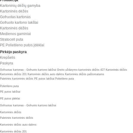
Produkcija
Kartoninių dėžių gamyba
Kartoninės dėžės
Gofruotas kartonas
Gofruoto kartono lakštai
Kartoninės dėžės
Medienos gaminiai
Stratocell puta
PE Polietileno putos įdėklai
Pirkėjo paskyra
Krepšelis
Paskyra
Gofruotas kartonas - Gofruoto kartono lakštai
Greito uždarymo kartoninės dėžės 427
Kartoninės dėžės
Kartoninės dėžės 201
Kartoninės dėžės auto dalims
Kartoninės dėžės paštomatams
Paletinės kartoninės dėžės
PE putos lakštai
Polietileno puta
Polietileno puta
PE putos lakštai
PE putos įdėklai
Gofruotas kartonas - Gofruoto kartono lakštai
Kartoninės dėžės
Paletinės kartoninės dėžės
Kartoninės dėžės auto dalims
Kartoninės dėžės 201