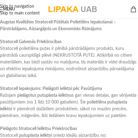
Skip to navigation
MENU
Skip to main content
Augstas Kvalitātes Stratocell Pūtētais Polietilēns Iepakošanai –
Pārstrādājams, Aizsargājošs un Ekonomisks Risinājums
Stratocell Galvenās Priekšrocības
Stratocell polietilēna putas ir pilnībā pārstrādājams produkts, kuru
pārstrādā caurspīdīgā plēvē (NEKRUSTOTĀ PUTE). Atšķirībā no citiem
materiāliem, kas bieži sastāv no maisījuma, šis materiāls ir videi draudzīgs
un efektīvs iepakojuma risinājums, nodrošinot aizsardzību pārvadājuma
un glabāšanas laikā.
Stratocell Iepakojums: Pielāgoti Ieliktņi pēc Pasūtījuma
Ražojam
pielāgotus putuplasta ieliktņus
gan vienas detaļas, gan sērijveida
pasūtījumiem (no 1 līdz 10 000 gabaliem). Šie
polietilēna putuplasta
ieliktņi
ir piemēroti dažādiem produktiem, sākot no mazām precēm,
piemēram, mēģenēm, līdz lielākiem kravu iepakojumiem uz paletēm.
Pielāgoto Stratocell Ieliktņu Priekšrocības
Stratocell
putuplasta ieliktņi
sniedz ideālu aizsardzību no: