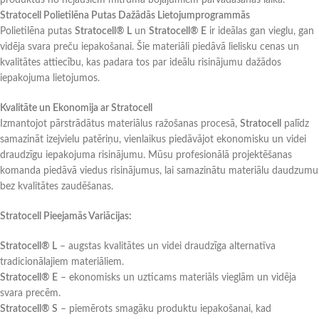
produktus no nejaušiem mitruma bojājumiem pārvadāšanas laikā.
Stratocell Polietilēna Putas Dažādās Lietojumprogrammās
Polietilēna putas
Stratocell® L
un
Stratocell® E
ir ideālas gan vieglu, gan
vidēja svara preču iepakošanai. Šie materiāli piedāvā lielisku cenas un
kvalitātes attiecību, kas padara tos par ideālu risinājumu dažādos
iepakojuma lietojumos.
Kvalitāte un Ekonomija ar Stratocell
Izmantojot pārstrādātus materiālus ražošanas procesā,
Stratocell
palīdz
samazināt izejvielu patēriņu, vienlaikus piedāvājot ekonomisku un videi
draudzīgu iepakojuma risinājumu. Mūsu profesionālā projektēšanas
komanda piedāvā viedus risinājumus, lai samazinātu materiālu daudzumu
bez kvalitātes zaudēšanas.
Stratocell Pieejamās Variācijas:
Stratocell® L
– augstas kvalitātes un videi draudzīga alternatīva
tradicionālajiem materiāliem.
Stratocell® E
– ekonomisks un uzticams materiāls vieglām un vidēja
svara precēm.
Stratocell® S
– piemērots smagāku produktu iepakošanai, kad