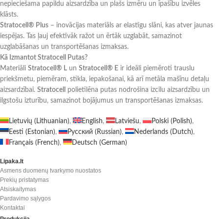
nepieciešama papildu aizsardzība un plašs izmēru un īpašību izvēles
klāsts.
Stratocell® Plus
– inovācijas materiāls ar elastīgu slāni, kas atver jaunas
iespējas. Tas ļauj efektīvāk ražot un ērtāk uzglabāt, samazinot
uzglabāšanas un transportēšanas izmaksas.
Kā Izmantot Stratocell Putas?
Materiāli
Stratocell® L
un
Stratocell® E
ir ideāli piemēroti trauslu
priekšmetu, piemēram, stikla, iepakošanai, kā arī metāla mašīnu detaļu
aizsardzībai.
Stratocell
polietilēna putas nodrošina izcilu aizsardzību un
ilgstošu izturību, samazinot bojājumus un transportēšanas izmaksas.
Lietuvių
(
Lithuanian
)
English
Latviešu
Polski
(
Polish
)
Eesti
(
Estonian
)
Русский
(
Russian
)
Nederlands
(
Dutch
)
Français
(
French
)
Deutsch
(
German
)
Lipaka.lt
Asmens duomenų tvarkymo nuostatos
Prekių pristatymas
Atsiskaitymas
Pardavimo sąlygos
Kontaktai