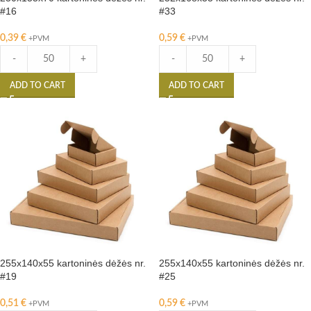
#16
#33
0,39
€
0,59
€
+PVM
+PVM
-
+
-
+
ADD TO CART
ADD TO CART
255x140x55 kartoninės dėžės nr.
255x140x55 kartoninės dėžės nr.
#19
#25
0,51
€
0,59
€
+PVM
+PVM