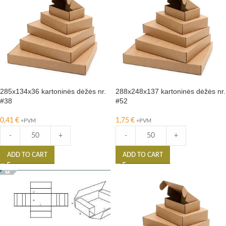
285x134x36 kartoninės dėžės nr.
288x248x137 kartoninės dėžės nr.
#38
#52
0,41
€
1,75
€
+PVM
+PVM
-
+
-
+
ADD TO CART
ADD TO CART