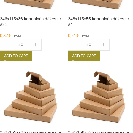
246x115x36 kartoninės dėžės nr.
248x115x55 kartoninės dėžės nr.
#21
#4
0,37
€
0,51
€
+PVM
+PVM
-
+
-
+
ADD TO CART
ADD TO CART
250x155x70 kartoninės dėžės nr.
252x168x55 kartoninės dėžės nr.