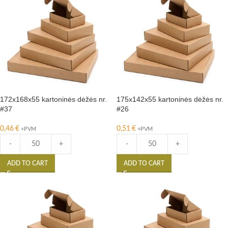
172x168x55 kartoninės dėžės nr.
175x142x55 kartoninės dėžės nr.
#37
#26
0,46
€
0,51
€
+PVM
+PVM
-
+
-
+
ADD TO CART
ADD TO CART