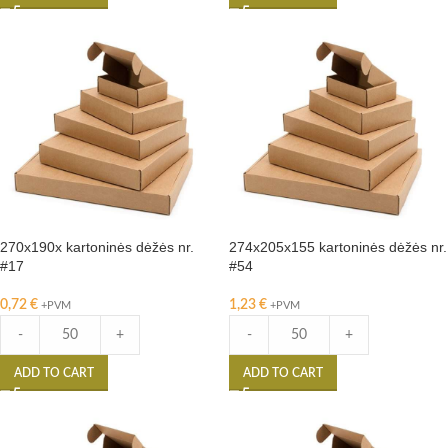
270x190x kartoninės dėžės nr.
274x205x155 kartoninės dėžės nr.
#17
#54
0,72
€
1,23
€
+PVM
+PVM
-
+
-
+
ADD TO CART
ADD TO CART