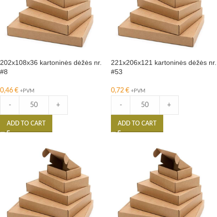
202x108x36 kartoninės dėžės nr.
221x206x121 kartoninės dėžės nr.
#8
#53
0,46
€
0,72
€
+PVM
+PVM
-
+
-
+
ADD TO CART
ADD TO CART