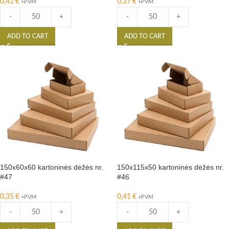
0,41
€
0,37
€
+PVM
+PVM
-
+
-
+
ADD TO CART
ADD TO CART
150x60x60 kartoninės dėžės nr.
150x115x50 kartoninės dėžės nr.
#47
#46
0,35
€
0,41
€
+PVM
+PVM
-
+
-
+