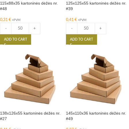
115x88x35 kartoninės dėžės nr.
125x125x55 kartoninės dėžės nr.
#48
#39
0,31
€
0,41
€
+PVM
+PVM
-
+
-
+
ADD TO CART
ADD TO CART
138x126x55 kartoninės dėžės nr.
145x110x36 kartoninės dėžės nr.
#27
#49