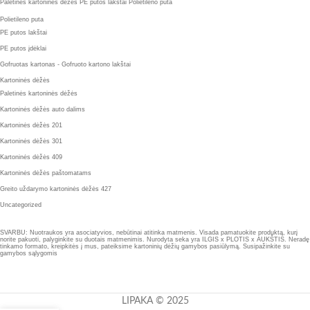
Paletinės kartoninės dėžės
PE putos lakštai
Polietileno puta
Polietileno puta
PE putos lakštai
PE putos įdėklai
Gofruotas kartonas - Gofruoto kartono lakštai
Kartoninės dėžės
Paletinės kartoninės dėžės
Kartoninės dėžės auto dalims
Kartoninės dėžės 201
Kartoninės dėžės 301
Kartoninės dėžės 409
Kartoninės dėžės paštomatams
Greito uždarymo kartoninės dėžės 427
Uncategorized
SVARBU: Nuotraukos yra asociatyvios, nebūtinai atitinka matmenis. Visada pamatuokite produktą, kurį
norite pakuoti, palyginkite su duotais matmenimis. Nurodyta seka yra ILGIS x PLOTIS x AUKŠTIS. Neradę
tinkamo formato, kreipkitės į mus, pateiksime kartoninių dėžių gamybos pasiūlymą. Susipažinkite su
gamybos sąlygomis
LIPAKA © 2025