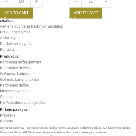
-
+
-
+
ADD TO CART
ADD TO CART
Lipaka.lt
Asmens duomenų tvarkymo nuostatos
Prekių pristatymas
Atsiskaitymas
Pardavimo sąlygos
Kontaktai
Produkcija
Kartoninių dėžių gamyba
Kartoninės dėžės
Gofruotas kartonas
Gofruoto kartono lakštai
Kartoninės dėžės
Medienos gaminiai
Stratocell puta
PE Polietileno putos įdėklai
Pirkėjo paskyra
Krepšelis
Paskyra
Gofruotas kartonas - Gofruoto kartono lakštai
Greito uždarymo kartoninės dėžės 427
Kartoninės dėžės
Kartoninės dėžės 201
Kartoninės dėžės auto dalims
Kartoninės dėžės paštomatams