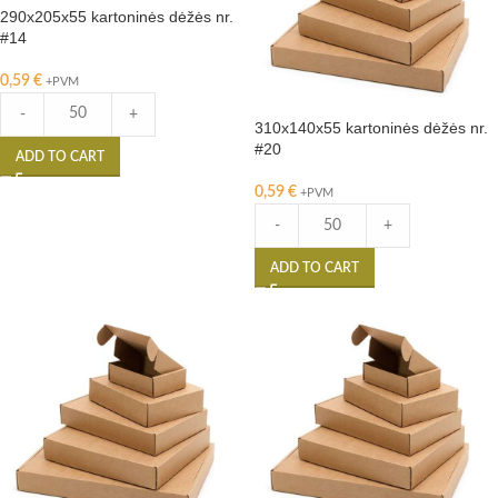
290x205x55 kartoninės dėžės nr.
#14
0,59
€
+PVM
-
+
310x140x55 kartoninės dėžės nr.
#20
ADD TO CART
0,59
€
+PVM
-
+
ADD TO CART