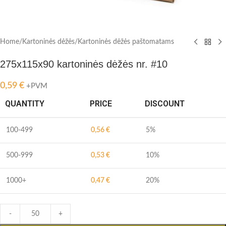
Home
/
Kartoninės dėžės
/
Kartoninės dėžės paštomatams
275x115x90 kartoninės dėžės nr. #10
0,59
€
+PVM
QUANTITY
PRICE
DISCOUNT
100-499
0,56
€
5%
500-999
0,53
€
10%
1000+
0,47
€
20%
-
+