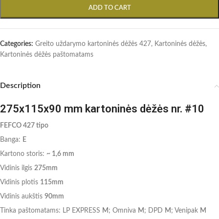
ADD TO CART
Categories:
Greito uždarymo kartoninės dėžės 427
,
Kartoninės dėžės
,
Kartoninės dėžės paštomatams
Description
275x115x90 mm kartoninės dėžės nr. #10
FEFCO 427 tipo
Banga:
E
Kartono storis:
~ 1,6 mm
Vidinis ilgis
275mm
Vidinis plotis
115mm
Vidinis aukštis
90mm
Tinka paštomatams: LP EXPRESS
M
; Omniva
M
; DPD
M
; Venipak
M