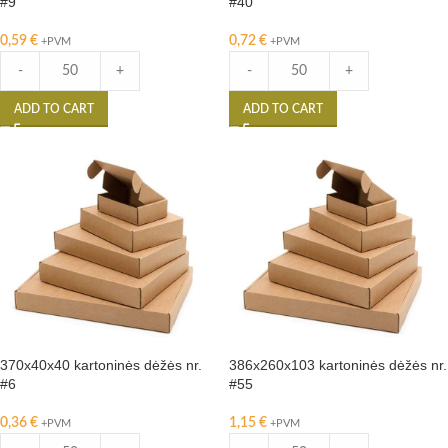
#9
#40
0,59
€
0,72
€
+PVM
+PVM
-
+
-
+
ADD TO CART
ADD TO CART
370x40x40 kartoninės dėžės nr.
386x260x103 kartoninės dėžės nr.
#6
#55
0,36
€
1,15
€
+PVM
+PVM