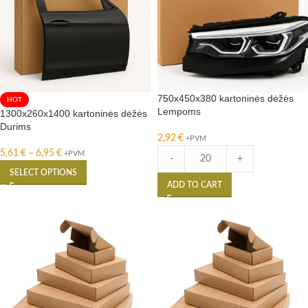
750x450x380 kartoninės dėžės
HOT
Lempoms
1300x260x1400 kartoninės dėžės
Durims
2,92
€
+PVM
5,61
€
–
6,95
€
+PVM
-
+
SELECT OPTIONS
ADD TO CART