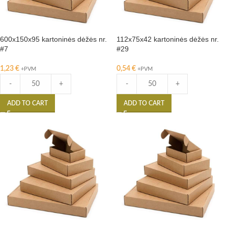
600x150x95 kartoninės dėžės nr.
112x75x42 kartoninės dėžės nr.
#7
#29
1,23
€
0,54
€
+PVM
+PVM
-
+
-
+
ADD TO CART
ADD TO CART