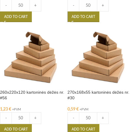
-
+
-
+
ADD TO CART
ADD TO CART
260x220x120 kartoninės dėžės nr.
270x168x55 kartoninės dėžės nr.
#56
#30
1,23
€
0,59
€
+PVM
+PVM
-
+
-
+
ADD TO CART
ADD TO CART