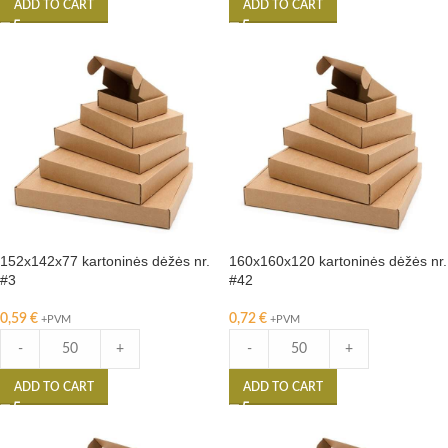
ADD TO CART
ADD TO CART
152x142x77 kartoninės dėžės nr.
160x160x120 kartoninės dėžės nr.
#3
#42
0,59
€
0,72
€
+PVM
+PVM
-
+
-
+
ADD TO CART
ADD TO CART