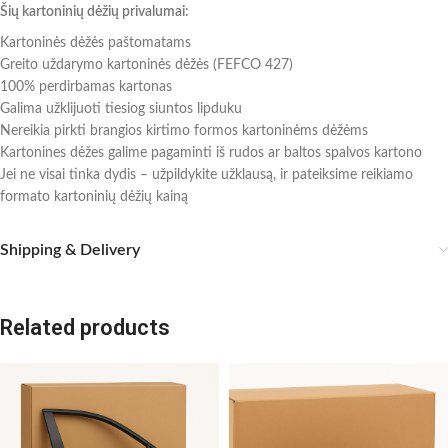
Šių kartoninių dėžių privalumai:
Kartoninės dėžės paštomatams
Greito uždarymo kartoninės dėžės (FEFCO 427)
100% perdirbamas kartonas
Galima užklijuoti tiesiog siuntos lipduku
Nereikia pirkti brangios kirtimo formos kartoninėms dėžėms
Kartonines dėžes galime pagaminti iš rudos ar baltos spalvos kartono
Jei ne visai tinka dydis – užpildykite užklausą, ir pateiksime reikiamo
formato kartoninių dėžių kainą
Shipping & Delivery
Related products