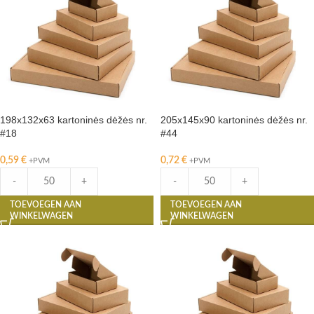
198x132x63 kartoninės dėžės nr.
205x145x90 kartoninės dėžės nr.
#18
#44
0,59
€
0,72
€
+PVM
+PVM
-
+
-
+
TOEVOEGEN AAN
TOEVOEGEN AAN
WINKELWAGEN
WINKELWAGEN