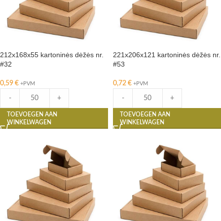
212x168x55 kartoninės dėžės nr.
221x206x121 kartoninės dėžės nr.
#32
#53
0,59
€
0,72
€
+PVM
+PVM
-
+
-
+
TOEVOEGEN AAN
TOEVOEGEN AAN
WINKELWAGEN
WINKELWAGEN