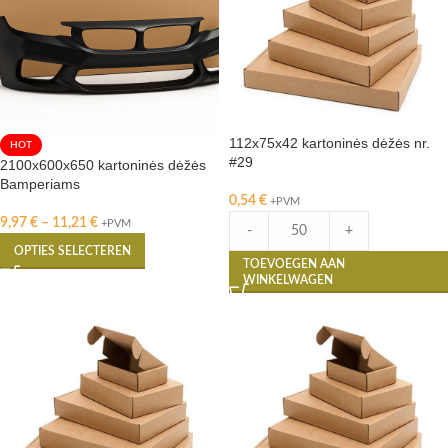
112x75x42 kartoninės dėžės nr.
HOT
#29
2100x600x650 kartoninės dėžės
Bamperiams
0,54
€
+PVM
9,97
€
–
11,21
€
+PVM
-
+
OPTIES SELECTEREN
TOEVOEGEN AAN
WINKELWAGEN