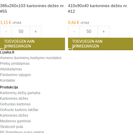
386x260x103 kartoninės dėžės nr.
410x90x40 kartoninės dėžės nr.
#55
#12
1,15
€
0,46
€
+PVM
+PVM
-
+
-
+
TOEVOEGEN AAN
TOEVOEGEN AAN
WINKELWAGEN
WINKELWAGEN
Lipaka.lt
Asmens duomenų tvarkymo nuostatos
Prekių pristatymas
Atsiskaitymas
Pardavimo sąlygos
Kontaktai
Produkcija
Kartoninių dėžių gamyba
Kartoninės dėžės
Gofruotas kartonas
Gofruoto kartono lakštai
Kartoninės dėžės
Medienos gaminiai
Stratocell puta
PE Polietileno putos įdėklai