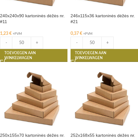
240x240x90 kartoninės dėžės nr.
246x115x36 kartoninės dėžės nr.
#11
#21
1,23
€
0,37
€
+PVM
+PVM
-
+
-
+
TOEVOEGEN AAN
TOEVOEGEN AAN
WINKELWAGEN
WINKELWAGEN
250x155x70 kartoninės dėžės nr.
252x168x55 kartoninės dėžės nr.