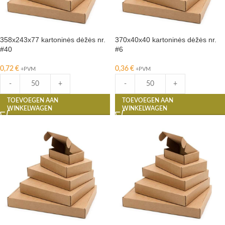
358x243x77 kartoninės dėžės nr.
370x40x40 kartoninės dėžės nr.
#40
#6
0,72
€
0,36
€
+PVM
+PVM
-
+
-
+
TOEVOEGEN AAN
TOEVOEGEN AAN
WINKELWAGEN
WINKELWAGEN