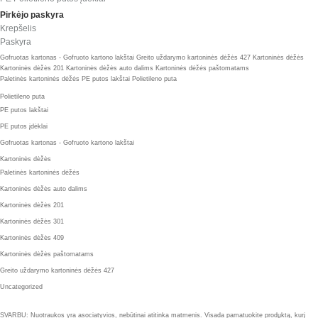
Pirkėjo paskyra
Krepšelis
Paskyra
Gofruotas kartonas - Gofruoto kartono lakštai
Greito uždarymo kartoninės dėžės 427
Kartoninės dėžės
Kartoninės dėžės 201
Kartoninės dėžės auto dalims
Kartoninės dėžės paštomatams
Paletinės kartoninės dėžės
PE putos lakštai
Polietileno puta
Polietileno puta
PE putos lakštai
PE putos įdėklai
Gofruotas kartonas - Gofruoto kartono lakštai
Kartoninės dėžės
Paletinės kartoninės dėžės
Kartoninės dėžės auto dalims
Kartoninės dėžės 201
Kartoninės dėžės 301
Kartoninės dėžės 409
Kartoninės dėžės paštomatams
Greito uždarymo kartoninės dėžės 427
Uncategorized
SVARBU: Nuotraukos yra asociatyvios, nebūtinai atitinka matmenis. Visada pamatuokite produktą, kurį