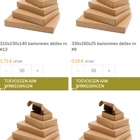
310x230x140 kartoninės dėžės nr.
330x260x25 kartoninės dėžės nr.
#13
#9
1,75
€
0,59
€
+PVM
+PVM
-
+
-
+
TOEVOEGEN AAN
TOEVOEGEN AAN
WINKELWAGEN
WINKELWAGEN