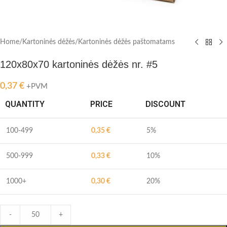
Home
/
Kartoninės dėžės
/
Kartoninės dėžės paštomatams
120x80x70 kartoninės dėžės nr. #5
0,37
€
+PVM
QUANTITY
PRICE
DISCOUNT
100-499
0,35
€
5%
500-999
0,33
€
10%
1000+
0,30
€
20%
-
+