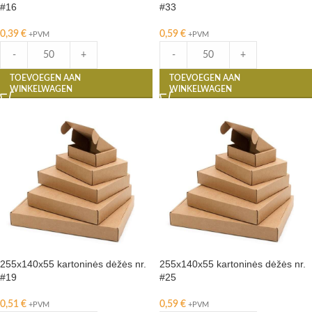
#16
#33
0,39
€
0,59
€
+PVM
+PVM
-
+
-
+
TOEVOEGEN AAN
TOEVOEGEN AAN
WINKELWAGEN
WINKELWAGEN
255x140x55 kartoninės dėžės nr.
255x140x55 kartoninės dėžės nr.
#19
#25
0,51
€
0,59
€
+PVM
+PVM