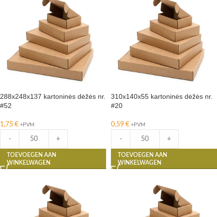
288x248x137 kartoninės dėžės nr.
310x140x55 kartoninės dėžės nr.
#52
#20
1,75
€
0,59
€
+PVM
+PVM
-
+
-
+
TOEVOEGEN AAN
TOEVOEGEN AAN
WINKELWAGEN
WINKELWAGEN