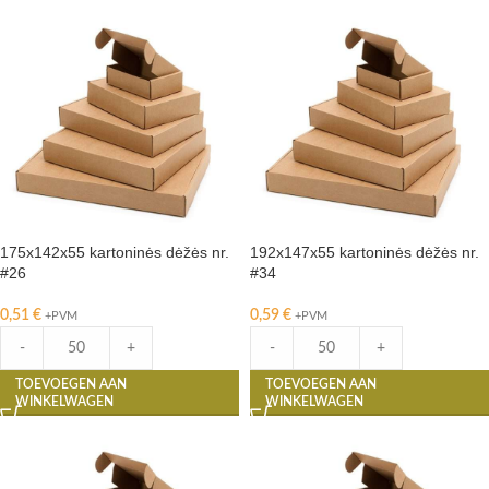
175x142x55 kartoninės dėžės nr.
192x147x55 kartoninės dėžės nr.
#26
#34
0,51
€
0,59
€
+PVM
+PVM
-
+
-
+
TOEVOEGEN AAN
TOEVOEGEN AAN
WINKELWAGEN
WINKELWAGEN