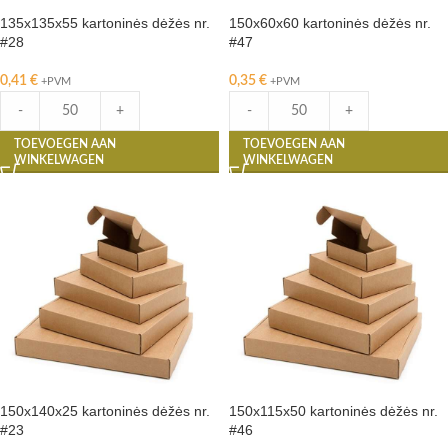
135x135x55 kartoninės dėžės nr.
150x60x60 kartoninės dėžės nr.
#28
#47
0,41
€
0,35
€
+PVM
+PVM
-
+
-
+
TOEVOEGEN AAN
TOEVOEGEN AAN
WINKELWAGEN
WINKELWAGEN
150x140x25 kartoninės dėžės nr.
150x115x50 kartoninės dėžės nr.
#23
#46