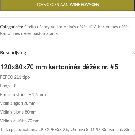
TOEVOEGEN AAN WINKELWAGEN
Categorieën:
Greito uždarymo kartoninės dėžės 427
,
Kartoninės dėžės
,
Kartoninės dėžės paštomatams
Beschrijving
120x80x70 mm kartoninės dėžės nr. #5
FEFCO 211 tipo
Banga:
E
Kartono storis:
~ 1,6 mm
Vidinis ilgis
120mm
Vidinis plotis
80mm
Vidinis aukštis
70mm
Tinka paštomatams: LP EXPRESS
XS
; Omniva
S
; DPD
XS
; Venipak
XS