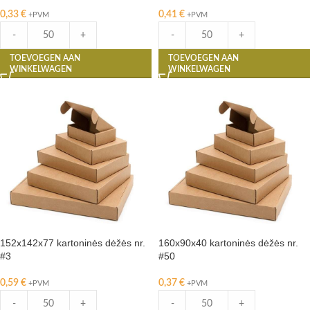
0,33
€
0,41
€
+PVM
+PVM
-
+
-
+
TOEVOEGEN AAN
TOEVOEGEN AAN
WINKELWAGEN
WINKELWAGEN
152x142x77 kartoninės dėžės nr.
160x90x40 kartoninės dėžės nr.
#3
#50
0,59
€
0,37
€
+PVM
+PVM
-
+
-
+